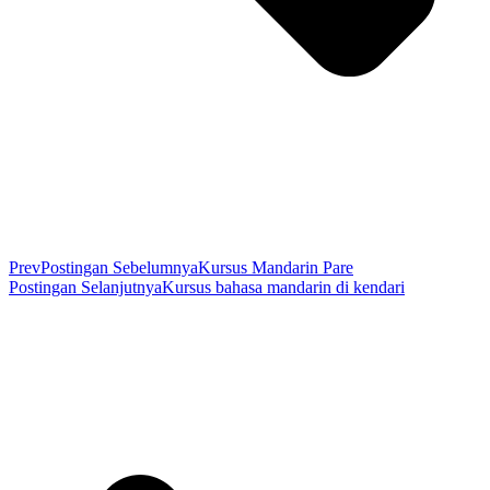
Prev
Postingan Sebelumnya
Kursus Mandarin Pare
Postingan Selanjutnya
Kursus bahasa mandarin di kendari