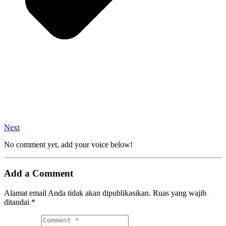
Next
No comment yet, add your voice below!
Add a Comment
Alamat email Anda tidak akan dipublikasikan.
Ruas yang wajib
ditandai
*