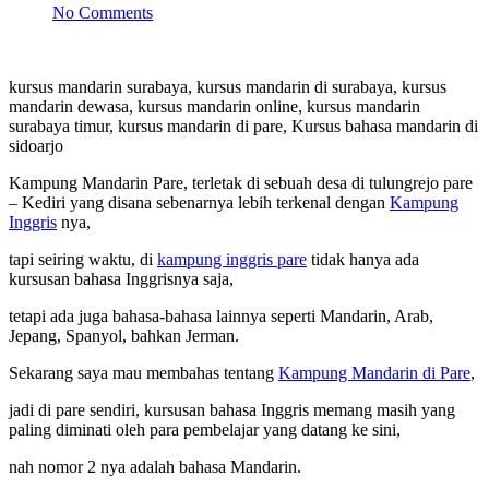
No Comments
kursus mandarin surabaya, kursus mandarin di surabaya, kursus
mandarin dewasa, kursus mandarin online, kursus mandarin
surabaya timur, kursus mandarin di pare, Kursus bahasa mandarin di
sidoarjo
Kampung Mandarin Pare, terletak di sebuah desa di tulungrejo pare
– Kediri yang disana sebenarnya lebih terkenal dengan
Kampung
Inggris
nya,
tapi seiring waktu, di
kampung inggris pare
tidak hanya ada
kursusan bahasa Inggrisnya saja,
tetapi ada juga bahasa-bahasa lainnya seperti Mandarin, Arab,
Jepang, Spanyol, bahkan Jerman.
Sekarang saya mau membahas tentang
Kampung Mandarin di Pare
,
jadi di pare sendiri, kursusan bahasa Inggris memang masih yang
paling diminati oleh para pembelajar yang datang ke sini,
nah nomor 2 nya adalah bahasa Mandarin.