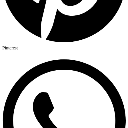
Pinterest