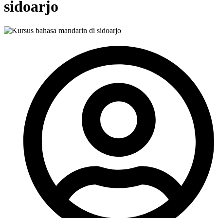
sidoarjo