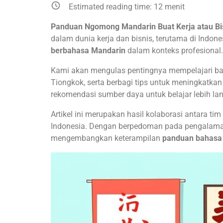
Estimated reading time:
12
menit
Panduan Ngomong Mandarin Buat Kerja atau Bi
dalam dunia kerja dan bisnis, terutama di Ind
berbahasa Mandarin
dalam konteks profesional.
Kami akan mengulas pentingnya mempelajari ba
Tiongkok, serta berbagi tips untuk meningkatk
rekomendasi sumber daya untuk belajar lebih lan
Artikel ini merupakan hasil kolaborasi antara ti
Indonesia. Dengan berpedoman pada pengalaman
mengembangkan keterampilan
panduan bahasa