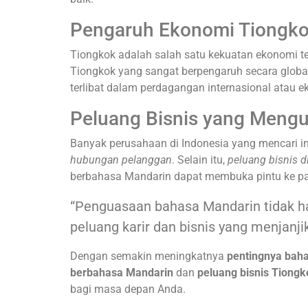
Pengaruh Ekonomi Tiongk
Tiongkok adalah salah satu kekuatan ekonomi 
Tiongkok yang sangat berpengaruh secara global.
terlibat dalam perdagangan internasional atau e
Peluang Bisnis yang Meng
Banyak perusahaan di Indonesia yang mencari i
hubungan pelanggan
. Selain itu,
peluang bisnis d
berbahasa Mandarin dapat membuka pintu ke pa
“Penguasaan bahasa Mandarin tidak h
peluang karir dan bisnis yang menjanji
Dengan semakin meningkatnya
pentingnya bah
berbahasa Mandarin
dan
peluang bisnis Tiongk
bagi masa depan Anda.