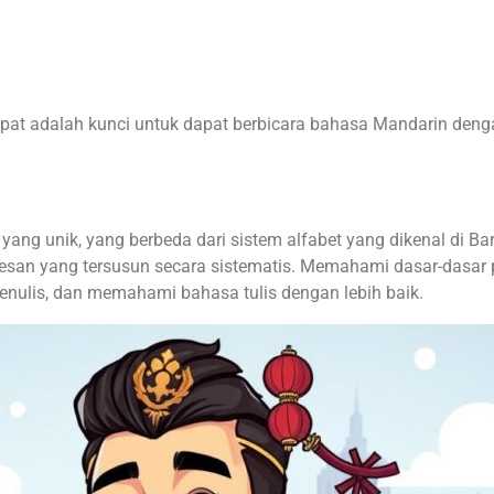
pat adalah kunci untuk dapat berbicara bahasa Mandarin den
ng unik, yang berbeda dari sistem alfabet yang dikenal di Bar
 goresan yang tersusun secara sistematis. Memahami dasar-dasar
ulis, dan memahami bahasa tulis dengan lebih baik.