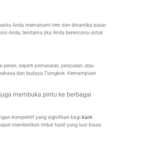
bantu Anda memahami tren dan dinamika pasar
snis Anda, terutama jika Anda berencana untuk
 peran, seperti
pemasaran, penjualan, atau
bahasa dan budaya Tiongkok. Kemampuan
juga membuka pintu ke berbagai
gan kompetitif yang signifikan bagi
karir
dapat memberikan imbal hasil yang luar biasa