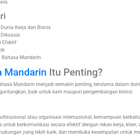
snis
ri
unia Kerja dan Bisnis
 Dikuasai
 Efektif
kok
a Bahasa Mandarin
a Mandarin
Itu Penting?
bahasa Mandarin menjadi semakin penting, terutama dalam duni
untungkan, baik untuk karir maupun pengembangan bisnis.
multinasional atau organisasi internasional, kemampuan berba
uk berkomunikasi secara efektif dengan rekan kerja, klien, ata
hubungan yang lebih baik, dan membuka kesempatan untuk me