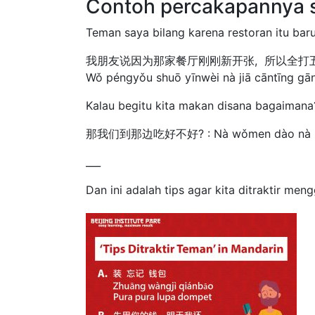
Contoh percakapannya se
Teman saya bilang karena restoran itu ba
我朋友说因为那家餐厅刚刚新开张, 所以全打
Wǒ péngyǒu shuō yīnwèi nà jiā cāntīng gān
Kalau begitu kita makan disana bagaimana
那我们到那边吃好不好? : Nà wǒmen dào nà biā
___
Dan ini adalah tips agar kita ditraktir me