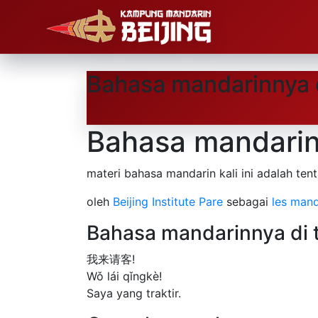
Bahasa mandarinnya di
Bahasa mandarinny
materi bahasa mandarin kali ini adalah tent
oleh
Beijing Institute Pare
sebagai
les mand
Bahasa mandarinnya di tr
我来请客!
Wǒ lái qǐngkè!
Saya yang traktir.