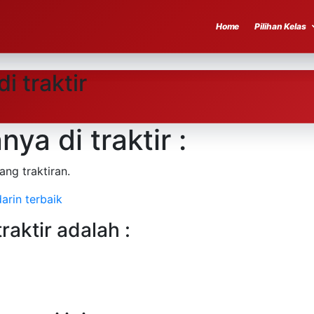
Home
Pilihan Kelas
 traktir
a di traktir :
ang traktiran.
arin terbaik
aktir adalah :