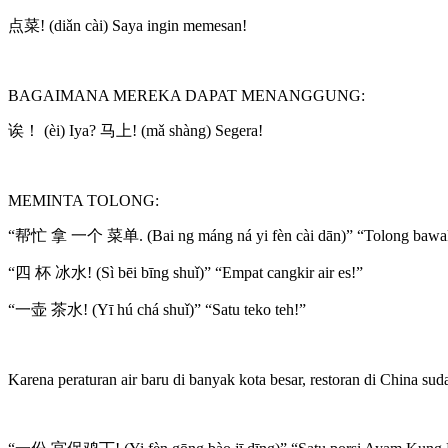
点菜! (diǎn cài) Saya ingin memesan!
BAGAIMANA MEREKA DAPAT MENANGGUNG:
诶！ (èi) Iya? 马上! (mǎ shàng) Segera!
MEMINTA TOLONG:
“帮忙 拿 一个 菜单. (Bai ng máng ná yi fèn cài dān)” “Tolong bawa
“四 杯 冰水! (Sì bēi bīng shuǐ)” “Empat cangkir air es!”
“一壶 茶水! (Yī hú chá shuǐ)” “Satu teko teh!”
Karena peraturan air baru di banyak kota besar, restoran di China su