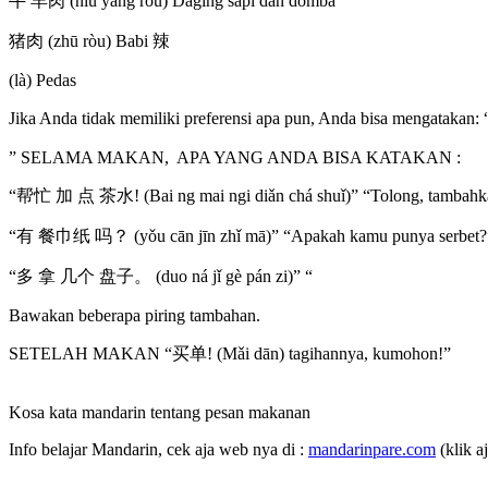
牛 羊肉 (niú yáng ròu) Daging sapi dan domba
猪肉 (zhū ròu) Babi 辣
(là) Pedas
Jika Anda tidak memiliki preferensi apa pun, Anda bisa mengatakan
” SELAMA MAKAN, APA YANG ANDA BISA KATAKAN :
“帮忙 加 点 茶水! (Bai ng mai ngi diǎn chá shuǐ)” “Tolong, tambahka
“有 餐巾纸 吗？ (yǒu cān jīn zhǐ mā)” “Apakah kamu punya serbet?
“多 拿 几个 盘子。 (duo ná jǐ gè pán zi)” “
Bawakan beberapa piring tambahan.
SETELAH MAKAN “买单! (Mǎi dān) tagihannya, kumohon!”
Kosa kata mandarin tentang pesan makanan
Info belajar Mandarin, cek aja web nya di :
mandarinpare.com
(klik a
___