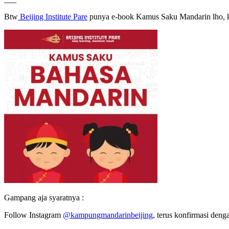
Btw
Beijing Institute Pare
punya e-book Kamus Saku Mandarin lho, 
Gampang aja syaratnya :
Follow Instagram
@kampungmandarinbeijing
, terus konfirmasi den