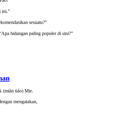
Pao!”
ini.”
komendasikan sesuatu?”
a hidangan paling populer di sini?”
nan
 (miàn tiáo) Mie.
gan mengatakan,