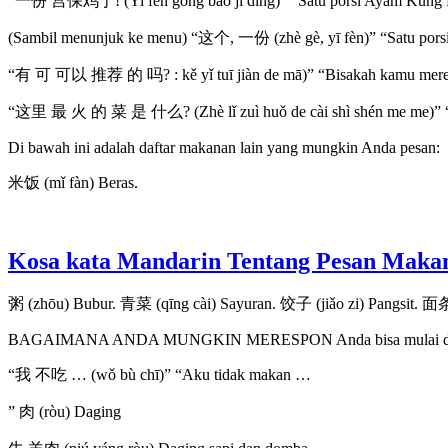
“一份 宫保鸡丁! (Yi fèn gōng bào jī dīng)” “Satu porsi Ayam Kung 
(Sambil menunjuk ke menu) “这个, 一份 (zhè gè, yī fèn)” “Satu porsi 
“有 可 可以 推荐 的 吗? : kě yǐ tuī jiàn de mā)” “Bisakah kamu mere
“这里 最 火 的 菜 是 什么? (Zhè lǐ zuì huǒ de cài shì shén me me)” “Ap
Di bawah ini adalah daftar makanan lain yang mungkin Anda pesan:
米饭 (mǐ fàn) Beras.
Kosa kata Mandarin Tentang Pesan Maka
粥 (zhōu) Bubur. 青菜 (qīng cài) Sayuran. 饺子 (jiǎo zi) Pangsit. 面条
BAGAIMANA ANDA MUNGKIN MERESPON Anda bisa mulai den
“我 不吃 … (wǒ bù chī)” “Aku tidak makan …
” 肉 (ròu) Daging