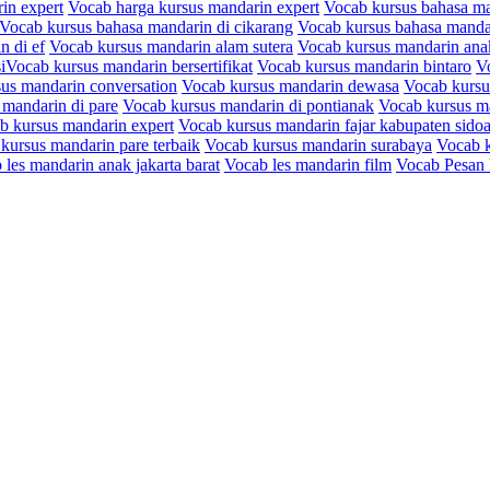
in expert
Vocab harga kursus mandarin expert
Vocab kursus bahasa ma
Vocab kursus bahasa mandarin di cikarang
Vocab kursus bahasa mandar
n di ef
Vocab kursus mandarin alam sutera
Vocab kursus mandarin ana
Vocab kursus mandarin bersertifikat
Vocab kursus mandarin bintaro
V
us mandarin conversation
Vocab kursus mandarin dewasa
Vocab kursu
 mandarin di pare
Vocab kursus mandarin di pontianak
Vocab kursus ma
b kursus mandarin expert
Vocab kursus mandarin fajar kabupaten sidoa
kursus mandarin pare terbaik
Vocab kursus mandarin surabaya
Vocab k
 les mandarin anak jakarta barat
Vocab les mandarin film
Vocab Pesan