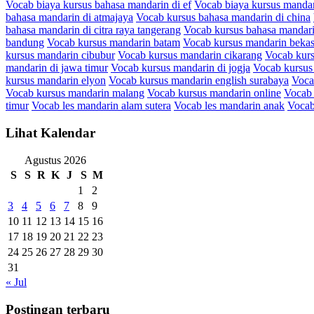
Vocab biaya kursus bahasa mandarin di ef
Vocab biaya kursus mandar
bahasa mandarin di atmajaya
Vocab kursus bahasa mandarin di china
bahasa mandarin di citra raya tangerang
Vocab kursus bahasa mandari
bandung
Vocab kursus mandarin batam
Vocab kursus mandarin bekasi
kursus mandarin cibubur
Vocab kursus mandarin cikarang
Vocab kurs
mandarin di jawa timur
Vocab kursus mandarin di jogja
Vocab kursus
kursus mandarin elyon
Vocab kursus mandarin english surabaya
Voca
Vocab kursus mandarin malang
Vocab kursus mandarin online
Vocab 
timur
Vocab les mandarin alam sutera
Vocab les mandarin anak
Vocab
Lihat Kalendar
Agustus 2026
S
S
R
K
J
S
M
1
2
3
4
5
6
7
8
9
10
11
12
13
14
15
16
17
18
19
20
21
22
23
24
25
26
27
28
29
30
31
« Jul
Postingan terbaru