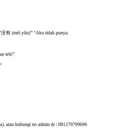
: “没有 (méi yǒu)” “Aku tidak punya.
n teh!”
”
ja). atau hubungi no admin di : 081279799696