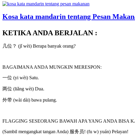
Kosa kata mandarin tentang Pesan Makan
KETIKA ANDA BERJALAN :
几位？ (jǐ wèi) Berapa banyak orang?
BAGAIMANA ANDA MUNGKIN MERESPON:
一位 (yi wèi) Satu.
两位 (liǎng wèi) Dua.
外带 (wài dài) bawa pulang.
FLAGGING SESEORANG BAWAH APA YANG ANDA BISA K
(Sambil mengangkat tangan Anda) 服务员! (fu w) yuán) Pelayan!