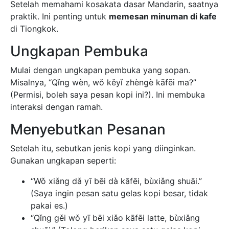
Setelah memahami kosakata dasar Mandarin, saatnya
praktik. Ini penting untuk
memesan minuman di kafe
di Tiongkok.
Ungkapan Pembuka
Mulai dengan ungkapan pembuka yang sopan.
Misalnya, “Qǐng wèn, wǒ kěyǐ zhèngè kāfēi ma?”
(Permisi, boleh saya pesan kopi ini?). Ini membuka
interaksi dengan ramah.
Menyebutkan Pesanan
Setelah itu, sebutkan jenis kopi yang diinginkan.
Gunakan ungkapan seperti:
“Wǒ xiǎng dǎ yī bēi dà kāfēi, bùxiǎng shuāi.”
(Saya ingin pesan satu gelas kopi besar, tidak
pakai es.)
“Qǐng gěi wǒ yī bēi xiǎo kāfēi latte, bùxiǎng