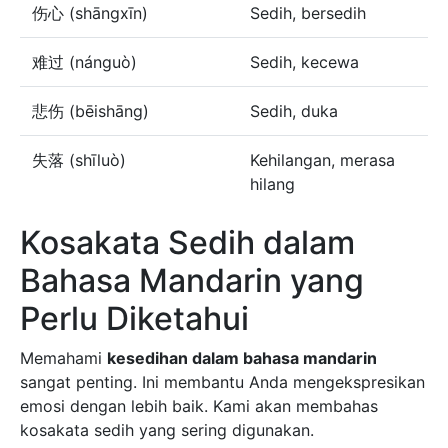
伤心 (shāngxīn)
Sedih, bersedih
难过 (nánguò)
Sedih, kecewa
悲伤 (bēishāng)
Sedih, duka
失落 (shīluò)
Kehilangan, merasa
hilang
Kosakata Sedih dalam
Bahasa Mandarin yang
Perlu Diketahui
Memahami
kesedihan dalam bahasa mandarin
sangat penting. Ini membantu Anda mengekspresikan
emosi dengan lebih baik. Kami akan membahas
kosakata sedih yang sering digunakan.