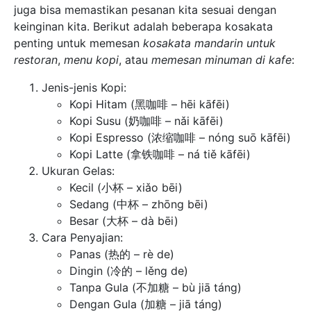
juga bisa memastikan pesanan kita sesuai dengan
keinginan kita. Berikut adalah beberapa kosakata
penting untuk memesan
kosakata mandarin untuk
restoran
,
menu kopi
, atau
memesan minuman di kafe
:
Jenis-jenis Kopi:
Kopi Hitam (黑咖啡 – hēi kāfēi)
Kopi Susu (奶咖啡 – nǎi kāfēi)
Kopi Espresso (浓缩咖啡 – nóng suō kāfēi)
Kopi Latte (拿铁咖啡 – ná tiě kāfēi)
Ukuran Gelas:
Kecil (小杯 – xiǎo bēi)
Sedang (中杯 – zhōng bēi)
Besar (大杯 – dà bēi)
Cara Penyajian:
Panas (热的 – rè de)
Dingin (冷的 – lěng de)
Tanpa Gula (不加糖 – bù jiā táng)
Dengan Gula (加糖 – jiā táng)