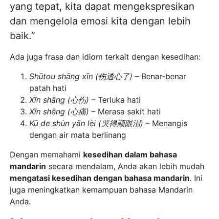
yang tepat, kita dapat mengekspresikan
dan mengelola emosi kita dengan lebih
baik.”
Ada juga frasa dan idiom terkait dengan kesedihan:
Shūtou shāng xīn (伤透心了)
– Benar-benar
patah hati
Xīn shāng (心伤)
– Terluka hati
Xīn shēng (心痛)
– Merasa sakit hati
Kū de shùn yǎn lèi (哭得顺眼泪)
– Menangis
dengan air mata berlinang
Dengan memahami
kesedihan dalam bahasa
mandarin
secara mendalam, Anda akan lebih mudah
mengatasi kesedihan dengan bahasa mandarin
. Ini
juga meningkatkan kemampuan bahasa Mandarin
Anda.