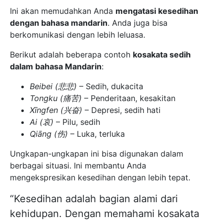
Ini akan memudahkan Anda
mengatasi kesedihan
dengan bahasa mandarin
. Anda juga bisa
berkomunikasi dengan lebih leluasa.
Berikut adalah beberapa contoh
kosakata sedih
dalam bahasa Mandarin
:
Beibei (悲悲)
– Sedih, dukacita
Tongku (痛苦)
– Penderitaan, kesakitan
Xīngfen (兴奋)
– Depresi, sedih hati
Ai (哀)
– Pilu, sedih
Qiāng (伤)
– Luka, terluka
Ungkapan-ungkapan ini bisa digunakan dalam
berbagai situasi. Ini membantu Anda
mengekspresikan kesedihan dengan lebih tepat.
“Kesedihan adalah bagian alami dari
kehidupan. Dengan memahami kosakata