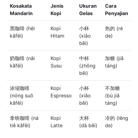
Kosakata
Jenis
Ukuran
Cara
Mandarin
Kopi
Gelas
Penyajian
黑咖啡 (hēi
Kopi
小杯
热的 (rè
kāfēi)
Hitam
(xiǎo
de)
bēi)
奶咖啡 (nǎi
Kopi
中杯
加糖 (jiā
kāfēi)
Susu
(zhōng
táng)
bēi)
浓缩咖啡
Kopi
小杯
不加糖
(nóng suō
Espresso
(xiǎo
(bù jiā
kāfēi)
bēi)
táng)
拿铁咖啡 (ná
Kopi
大杯
冷的 (lěng
tiě kāfēi)
Latte
(dà bēi)
de)