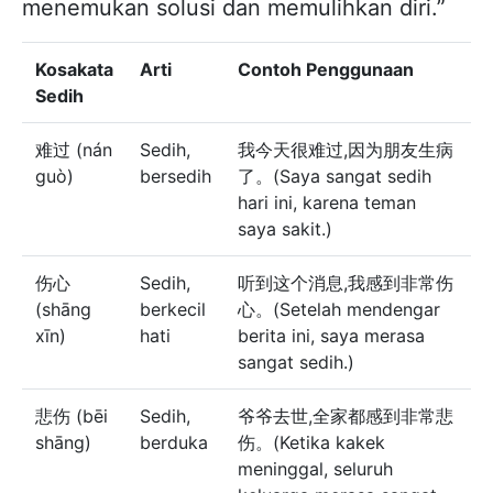
menemukan solusi dan memulihkan diri.”
Kosakata
Arti
Contoh Penggunaan
Sedih
难过 (nán
Sedih,
我今天很难过,因为朋友生病
guò)
bersedih
了。(Saya sangat sedih
hari ini, karena teman
saya sakit.)
伤心
Sedih,
听到这个消息,我感到非常伤
(shāng
berkecil
心。(Setelah mendengar
xīn)
hati
berita ini, saya merasa
sangat sedih.)
悲伤 (bēi
Sedih,
爷爷去世,全家都感到非常悲
shāng)
berduka
伤。(Ketika kakek
meninggal, seluruh