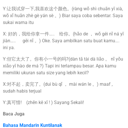
Y:让我试穿一下,我喜欢这个颜色。(ràng wǒ shì chuān yī xià,
wǒ xǐ huān zhè gè yán sè 。) Biar saya coba sebentar. Saya
sukai warna itu
X: 好的，我给你拿一件….. 给你。(hǎo de ， wǒ gěi nǐ ná yī
jiàn….. gěi nǐ 。) Oke. Saya ambilkan satu buat kamu….
ini ya.
Y:但它太大了。你有小一号的吗?(dàn tā tài dà liǎo 。 nǐ yǒu
xiǎo yī hào de má ?) Tapi ini terlampau besar. Apa kamu
memiliki ukuran satu size yang lebih kecil?
X:对不起，卖完了。(duì bù qǐ ， mài wán le 。) maaf ,
sudah habis terjual
Y:真可惜! (zhēn kě xī ! ) Sayang Sekali!
Baca Juga
Bahasa Mandarin Kuntilanak