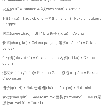
衣服(yī fú)= Pakaian 衬衫(chèn shān) = kemeja
T-恤(T- xù) = kaos oblong 汗衫(hàn shān )= Pakaian dalam /
Singgelt
胸罩(xiōng zhào) = BH / Bra 裤子 (kù zi) = Celana
长裤(cháng kù) = Celana panjang 短裤(duǎn kù) = Celana
pendek
牛仔裤(niú zaī kù) = Celana Jeans 内裤(nèi kù) = Celana
dalam
连衣裙 (lián yī qún)= Pakaian Gaun 旗袍 (qí páo) = Pakaian
Cheongsam
裙子(qún zi) = Rok 超短裙(chāo duǎn qún) = Rok mini
衬裙(chèn qún) = Semacam rok 西装 (xī zhuāng) = Jas 燕尾
服 (yàn wěi fú) = Tuxedo