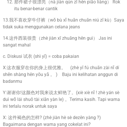
那件裙子很漂亮（nà jiàn qún zǐ hěn piāo liàng） Rok
itu benar-benar cantik
13.我不喜欢穿牛仔裤（wǒ bù xǐ huān chuān niú zī kù）Saya
tidak suka menggunakan celana jeans
14.这件西装很贵（zhè jiàn xī zhuāng hěn guì） Jas ini
sangat mahal
c. Diskusi 试衣 (shì yī) = coba pakaian
X:这衣服穿在你的身上很优雅。 (zhè yī fú chuān zài nǐ dí
shēn shàng hěn yōu yǎ 。 ) Baju ini kelihatan anggun di
badanmu
Y:谢谢你!这颜色对我来说太鲜艳了。(xiè xiè nǐ ! zhè yán sè
duì wǒ lái shuō tài xiān yàn le) 。Terima kasih. Tapi warna
ini terlalu norak untuk saya
X: 这件褐色的怎样? (zhè jiàn hè sè dezěn yàng ?)
Bagaimana dengan warna yang cokelat ini?