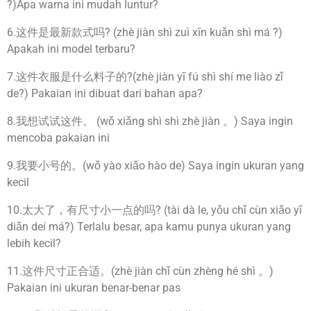
?)Apa warna ini mudah luntur?
6.这件是最新款式吗? (zhè jiàn shì zuì xīn kuǎn shì má ?)
Apakah ini model terbaru?
7.这件衣服是什么料子的?(zhè jiàn yī fú shì shí me liào zǐ
de?) Pakaian ini dibuat dari bahan apa?
8.我想试试这件。 (wǒ xiǎng shì shì zhè jiàn 。) Saya ingin
mencoba pakaian ini
9.我要小号的。(wǒ yào xiǎo hào de) Saya ingin ukuran yang
kecil
10.太大了，有尺寸小一点的吗? (tài dà le, yǒu chǐ cùn xiǎo yī
diǎn deí má?) Terlalu besar, apa kamu punya ukuran yang
lebih kecil?
11.这件尺寸正合适。(zhè jiàn chǐ cùn zhèng hé shì 。)
Pakaian ini ukuran benar-benar pas