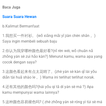
Baca Juga
Suara Suara Hewan
b.Kalimat Bermanfaat
1.我想买一件衬衫。 (wǒ xiǎng mǎi yī jiàn chèn shān 。)
Saya ingin membeli sebuah baju
2.你认为我穿哪种颜色最好看?(nǐ rèn wéi, wǒ chuān nǎ
zhǒng yán sè zuì hǎo kàn?) Menurut kamu, warna apa yang
cocok dengan saya?
3.这颜色看起来有点太花哨了。(zhè yán sè kàn qǐ lái yǒu
diǎn tài huā shào le 。) Warna ini terlihat terlihat norak.
4.还有其他的颜色吗?(hái yǒu qí tā dí yán sè má ?) Apa
kamu mempunyai warna lainnya?
5.这种颜色容易褪色吗? ( zhè zhǒng yán sè róng yì tùi sè má