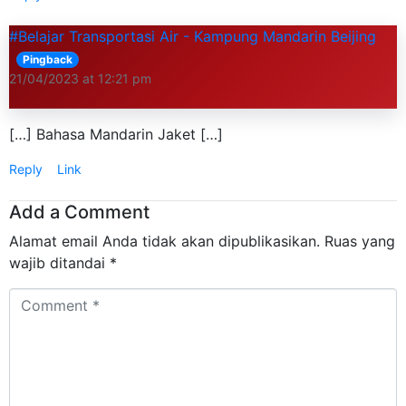
#Belajar Transportasi Air - Kampung Mandarin Beijing
Pingback
21/04/2023 at 12:21 pm
[…] Bahasa Mandarin Jaket […]
Reply
Link
Add a Comment
Alamat email Anda tidak akan dipublikasikan.
Ruas yang
wajib ditandai
*
Comment
*