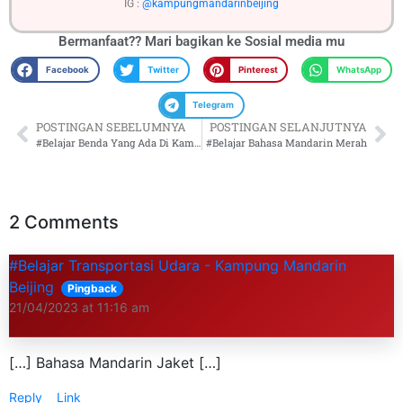
IG :
@kampungmandarinbeijing
Bermanfaat?? Mari bagikan ke
Sosial media mu
Facebook
Twitter
Pinterest
WhatsApp
Telegram
POSTINGAN SEBELUMNYA
POSTINGAN SELANJUTNYA
#Belajar Benda Yang Ada Di Kamar
#Belajar Bahasa Mandarin Merah
2 Comments
#Belajar Transportasi Udara - Kampung Mandarin
Beijing
Pingback
21/04/2023 at 11:16 am
[…] Bahasa Mandarin Jaket […]
Reply
Link