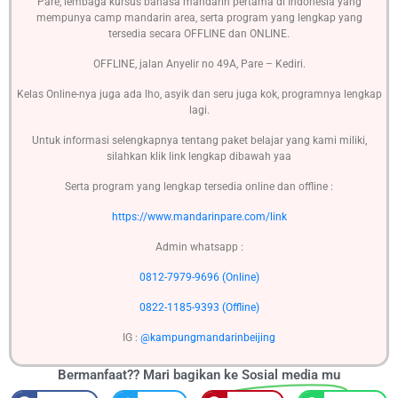
Pare, lembaga kursus bahasa mandarin pertama di Indonesia yang
mempunya camp mandarin area, serta program yang lengkap yang
tersedia secara OFFLINE dan ONLINE.
OFFLINE, jalan Anyelir no 49A, Pare – Kediri.
Kelas Online-nya juga ada lho, asyik dan seru juga kok, programnya lengkap
lagi.
Untuk informasi selengkapnya tentang paket belajar yang kami miliki,
silahkan klik link lengkap dibawah yaa
Serta program yang lengkap tersedia online dan offline :
https://www.mandarinpare.com/link
Admin whatsapp :
0812-7979-9696 (Online)
0822-1185-9393 (Offline)
IG :
@kampungmandarinbeijing
Bermanfaat?? Mari bagikan ke
Sosial media mu