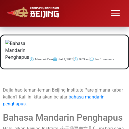
#Belajar Bahasa
Mandarin Penghapus
MandarinPare
Juli 1, 2023
9:03 am
No Comments
Dajia hao teman-teman Beijing Institute Pare gimana kabar
kalian? Kali ini kita akan belajar
bahasa mandarin
penghapus
.
Bahasa Mandarin Penghapus
Halo, rekan Beijing Institute, 今天我要去文具店, ini hari saya