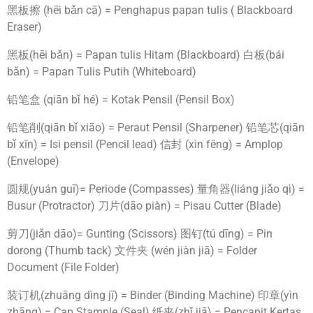
黑板擦 (hēi bǎn cā) = Penghapus papan tulis ( Blackboard
Eraser)
黑板(hēi bǎn) = Papan tulis Hitam (Blackboard) 白板(bái
bǎn) = Papan Tulis Putih (Whiteboard)
铅笔盒 (qiān bǐ hé) = Kotak Pensil (Pensil Box)
铅笔削(qiān bǐ xiāo) = Peraut Pensil (Sharpener) 铅笔芯(qiān
bǐ xīn) = Isi pensil (Pencil lead) 信封 (xìn fēng) = Amplop
(Envelope)
圆规(yuán guī)= Periode (Compasses) 量角器(liáng jiǎo qì) =
Busur (Protractor) 刀片(dāo piàn) = Pisau Cutter (Blade)
剪刀(jiǎn dāo)= Gunting (Scissors) 图钉(tú dīng) = Pin
dorong (Thumb tack) 文件夹 (wén jiàn jiā) = Folder
Document (File Folder)
装订机(zhuāng dìng jī) = Binder (Binding Machine) 印章(yìn
zhāng) = Cap Stample (Seal) 纸夹(zhǐ jiā) = Pencapit Kertas