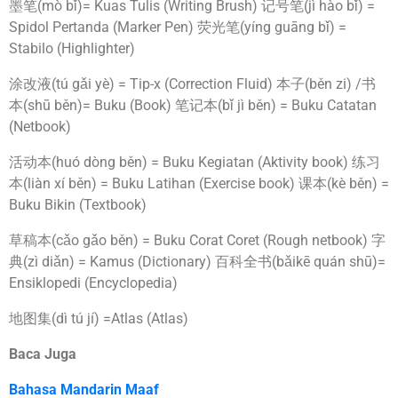
墨笔(mò bǐ)= Kuas Tulis (Writing Brush) 记号笔(jì hào bǐ) =
Spidol Pertanda (Marker Pen) 荧光笔(yíng guāng bǐ) =
Stabilo (Highlighter)
涂改液(tú gǎi yè) = Tip-x (Correction Fluid) 本子(běn zi) /书
本(shū běn)= Buku (Book) 笔记本(bǐ jì běn) = Buku Catatan
(Netbook)
活动本(huó dòng běn) = Buku Kegiatan (Aktivity book) 练习
本(liàn xí běn) = Buku Latihan (Exercise book) 课本(kè běn) =
Buku Bikin (Textbook)
草稿本(cǎo gǎo běn) = Buku Corat Coret (Rough netbook) 字
典(zì diǎn) = Kamus (Dictionary) 百科全书(bǎikē quán shū)=
Ensiklopedi (Encyclopedia)
地图集(dì tú jí) =Atlas (Atlas)
Baca Juga
Bahasa Mandarin Maaf