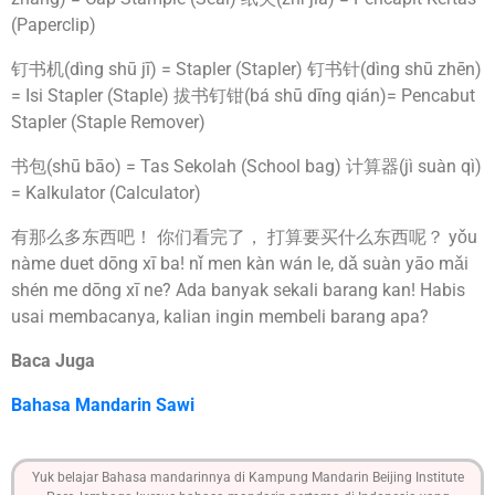
(Paperclip)
钉书机(dìng shū jī) = Stapler (Stapler) 钉书针(dìng shū zhēn)
= Isi Stapler (Staple) 拔书钉钳(bá shū dīng qián)= Pencabut
Stapler (Staple Remover)
书包(shū bāo) = Tas Sekolah (School bag) 计算器(jì suàn qì)
= Kalkulator (Calculator)
有那么多东西吧！ 你们看完了， 打算要买什么东西呢？ yǒu
nàme duet dōng xī ba! nǐ men kàn wán le, dǎ suàn yāo mǎi
shén me dōng xī ne? Ada banyak sekali barang kan! Habis
usai membacanya, kalian ingin membeli barang apa?
Baca Juga
Bahasa Mandarin Sawi
Yuk belajar Bahasa mandarinnya di Kampung Mandarin Beijing Institute