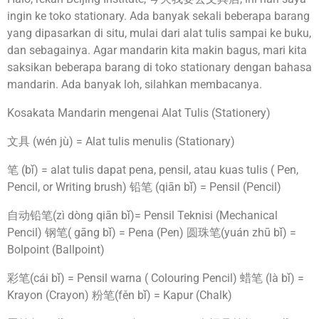
ingin ke toko stationary. Ada banyak sekali beberapa barang
yang dipasarkan di situ, mulai dari alat tulis sampai ke buku,
dan sebagainya. Agar mandarin kita makin bagus, mari kita
saksikan beberapa barang di toko stationary dengan bahasa
mandarin. Ada banyak loh, silahkan membacanya.
Kosakata Mandarin mengenai Alat Tulis (Stationery)
文具 (wén jù) = Alat tulis menulis (Stationary)
笔 (bǐ) = alat tulis dapat pena, pensil, atau kuas tulis ( Pen,
Pencil, or Writing brush) 铅笔 (qiān bǐ) = Pensil (Pencil)
自动铅笔(zì dòng qiān bǐ)= Pensil Teknisi (Mechanical
Pencil) 钢笔( gāng bǐ) = Pena (Pen) 圆珠笔(yuán zhū bǐ) =
Bolpoint (Ballpoint)
彩笔(cái bǐ) = Pensil warna ( Colouring Pencil) 蜡笔 (là bǐ) =
Krayon (Crayon) 粉笔(fěn bǐ) = Kapur (Chalk)