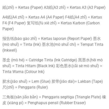
紙(zhǐ) = Kertas (Paper) A3紙(A3 zhǐ) = Kertas A3 (A3 Paper)
A4紙(A4 zhǐ) = Kertas A4 (A4 Paper) F4紙(A4 zhǐ) = Kertas
F4 (F4 Paper) 复写纸(fù xiě zhǐ) = Kertas Karbon (Carbon
Paper)
报告纸(bào gào zhǐ) = Kertas laporan (Report Paper) 墨水
(mò shuǐ) = Tinta (Ink) 墨水池(mò shuǐ chí) = Tempat Tinta
(Inkwell)
墨盒 (mò hé) = Catridge Tinta (Ink Catridge) 黑墨水(hēi mò
shuǐ) = Tinta Hitam (Black Ink) 彩色墨水(cǎi sè mò shuǐ) =
Tinta Warna (Colour Ink)
胶水(jiāo shuǐ) = Lem (Glue) 胶带(jiāo dài)= Lakban (Tape)
尺(chǐ) = Penggaris (Ruler)
三角板(sān jiǎo bǎn) = Penggaris segitiga (Triangle Plate) 橡
皮 (xiàng pí) = Penghapus pensil (Rubber Eraser)