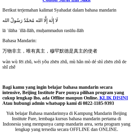
Berikut terjemahan kalimat Syahadat dalam bahasa mandarin
lā ʾilāha ʾillā-llāh, muḥammadun rasūlu-llāh
Bahasa Mandarin:
万物非主，唯有真主，穆罕默德是真主的使者
wàn wù fēi zhǔ, wéi yǒu zhēn zhǔ, mù hǎn mò dé shì zhēn zhǔ de
shǐ zhě
Bagi kamu yang ingin belajar bahasa mandarin secara
intensive, Beijing Institute Pare punya pilihan program yang
cukup lengkap lho, ada Offline maupun Online.
KLIK DISINI
Atau hubungi admin whatsapp kami di 0822-1185-9393
Yuk belajar Bahasa mandarinnya di Kampung Mandarin Beijing
Institute Pare, lembaga kursus bahasa mandarin pertama di
Indonesia yang mempunya camp mandarin area, serta program yang
lengkap yang tersedia secara OFFLINE dan ONLINE.