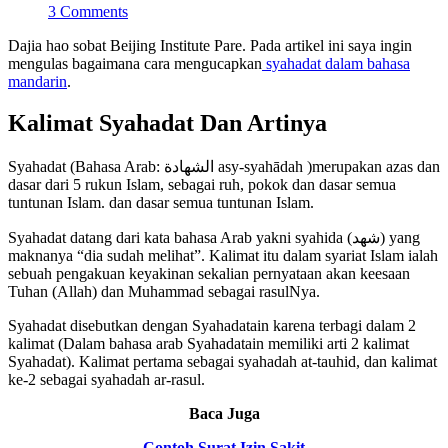
3 Comments
Dajia hao sobat Beijing Institute Pare. Pada artikel ini saya ingin
mengulas bagaimana cara mengucapkan
syahadat dalam bahasa
mandarin
.
Kalimat Syahadat Dan Artinya
Syahadat (Bahasa Arab: الشهادة asy-syahādah )merupakan azas dan
dasar dari 5 rukun Islam, sebagai ruh, pokok dan dasar semua
tuntunan Islam. dan dasar semua tuntunan Islam.
Syahadat datang dari kata bahasa Arab yakni syahida (شهد) yang
maknanya “dia sudah melihat”. Kalimat itu dalam syariat Islam ialah
sebuah pengakuan keyakinan sekalian pernyataan akan keesaan
Tuhan (Allah) dan Muhammad sebagai rasulNya.
Syahadat disebutkan dengan Syahadatain karena terbagi dalam 2
kalimat (Dalam bahasa arab Syahadatain memiliki arti 2 kalimat
Syahadat). Kalimat pertama sebagai syahadah at-tauhid, dan kalimat
ke-2 sebagai syahadah ar-rasul.
Baca Juga
Contoh Surat Izin Sakit