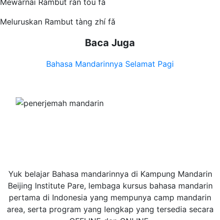
Mewarnai Rambut rǎn tóu fǎ
Meluruskan Rambut tàng zhí fǎ
Baca Juga
Bahasa Mandarinnya Selamat Pagi
Yuk belajar Bahasa mandarinnya di Kampung Mandarin
Beijing Institute Pare, lembaga kursus bahasa mandarin
pertama di Indonesia yang mempunya camp mandarin
area, serta program yang lengkap yang tersedia secara