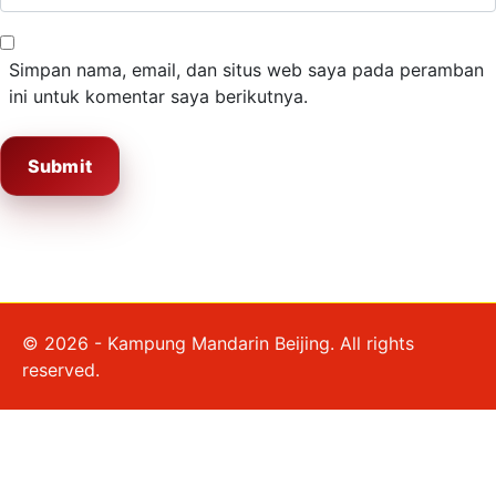
Simpan nama, email, dan situs web saya pada peramban
ini untuk komentar saya berikutnya.
Submit
© 2026 - Kampung Mandarin Beijing. All rights
reserved.