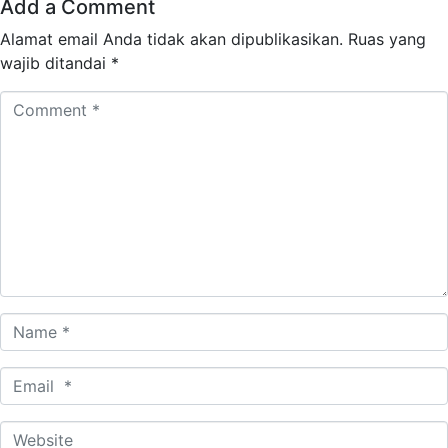
Add a Comment
Alamat email Anda tidak akan dipublikasikan.
Ruas yang
wajib ditandai
*
Comment
*
Name
*
Email
*
Website