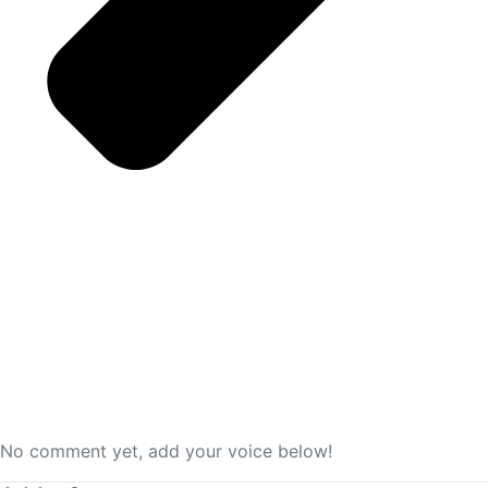
No comment yet, add your voice below!