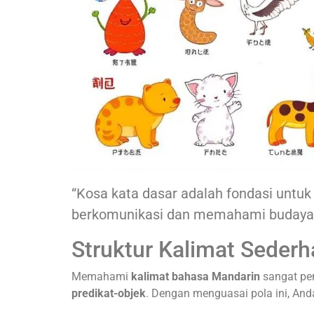
“Kosa kata dasar adalah fondasi unt
berkomunikasi dan memahami budaya 
Struktur Kalimat Seder
Memahami
kalimat bahasa Mandarin
sangat pen
predikat-objek
. Dengan menguasai pola ini, An