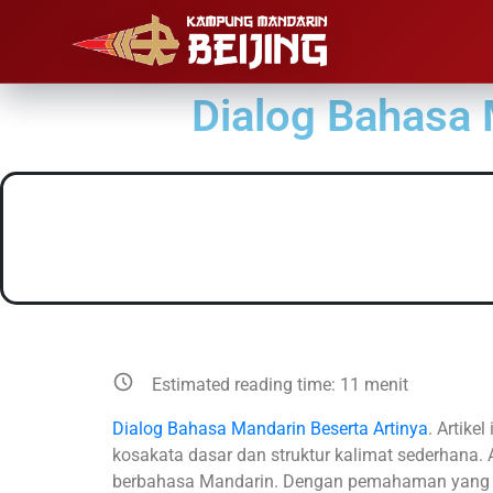
Dialog Bahasa 
Estimated reading time:
11
menit
Dialog Bahasa Mandarin Beserta Artinya
. Artik
kosakata dasar dan struktur kalimat sederhana
berbahasa Mandarin. Dengan pemahaman yang bai