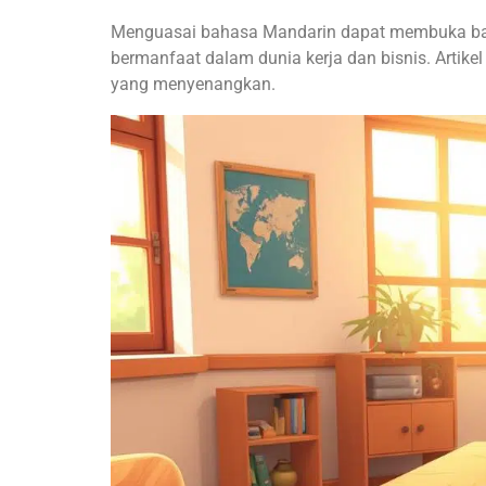
Menguasai bahasa Mandarin dapat membuka ban
bermanfaat dalam dunia kerja dan bisnis. Artik
yang menyenangkan.