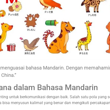
uk menguasai bahasa Mandarin. Dengan memahami
China.”
hana dalam Bahasa Mandarin
ting untuk berkomunikasi dengan baik. Salah satu pola yang 
da bisa menyusun kalimat yang benar dan mengikuti percakap