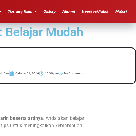
Tentang Kami
Gallery
Alumni
Investasi Paket
Materi
: Belajar Mudah
inPare
Oktober 31, 2024
10:30 pm
No Comments
rin beserta artinya
. Anda akan belajar
an tips untuk meningkatkan kemampuan
.