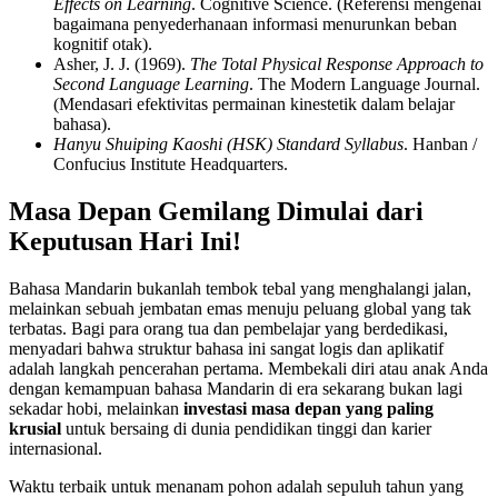
Effects on Learning
. Cognitive Science. (Referensi mengenai
bagaimana penyederhanaan informasi menurunkan beban
kognitif otak).
Asher, J. J. (1969).
The Total Physical Response Approach to
Second Language Learning
. The Modern Language Journal.
(Mendasari efektivitas permainan kinestetik dalam belajar
bahasa).
Hanyu Shuiping Kaoshi (HSK) Standard Syllabus
. Hanban /
Confucius Institute Headquarters.
Masa Depan Gemilang Dimulai dari
Keputusan Hari Ini!
Bahasa Mandarin bukanlah tembok tebal yang menghalangi jalan,
melainkan sebuah jembatan emas menuju peluang global yang tak
terbatas. Bagi para orang tua dan pembelajar yang berdedikasi,
menyadari bahwa struktur bahasa ini sangat logis dan aplikatif
adalah langkah pencerahan pertama. Membekali diri atau anak Anda
dengan kemampuan bahasa Mandarin di era sekarang bukan lagi
sekadar hobi, melainkan
investasi masa depan yang paling
krusial
untuk bersaing di dunia pendidikan tinggi dan karier
internasional.
Waktu terbaik untuk menanam pohon adalah sepuluh tahun yang