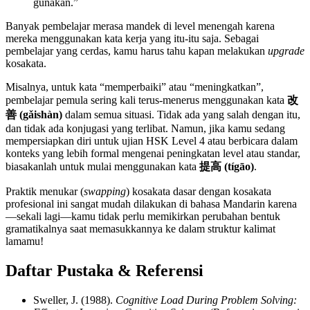
gunakan.”
Banyak pembelajar merasa mandek di level menengah karena
mereka menggunakan kata kerja yang itu-itu saja. Sebagai
pembelajar yang cerdas, kamu harus tahu kapan melakukan
upgrade
kosakata.
Misalnya, untuk kata “memperbaiki” atau “meningkatkan”,
pembelajar pemula sering kali terus-menerus menggunakan kata
改
善 (gǎishàn)
dalam semua situasi. Tidak ada yang salah dengan itu,
dan tidak ada konjugasi yang terlibat. Namun, jika kamu sedang
mempersiapkan diri untuk ujian HSK Level 4 atau berbicara dalam
konteks yang lebih formal mengenai peningkatan level atau standar,
biasakanlah untuk mulai menggunakan kata
提高 (tígāo)
.
Praktik menukar (
swapping
) kosakata dasar dengan kosakata
profesional ini sangat mudah dilakukan di bahasa Mandarin karena
—sekali lagi—kamu tidak perlu memikirkan perubahan bentuk
gramatikalnya saat memasukkannya ke dalam struktur kalimat
lamamu!
Daftar Pustaka & Referensi
Sweller, J. (1988).
Cognitive Load During Problem Solving: