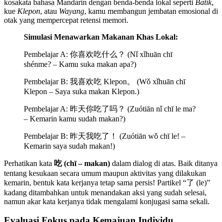
kosakata bahasa Mandarin dengan benda-benda lokal seperti
Batik
,
kue
Klepon
, atau
Wayang
, kamu membangun jembatan emosional di
otak yang mempercepat retensi memori.
Simulasi Menawarkan Makanan Khas Lokal:
Pembelajar A: 你喜欢吃什么？ (Nǐ xǐhuān chī
shénme? – Kamu suka makan apa?)
Pembelajar B: 我喜欢吃 Klepon。 (Wǒ xǐhuān chī
Klepon – Saya suka makan Klepon.)
Pembelajar A: 昨天你吃了吗？ (Zuótiān nǐ chī le ma?
– Kemarin kamu sudah makan?)
Pembelajar B: 昨天我吃了！ (Zuótiān wǒ chī le! –
Kemarin saya sudah makan!)
Perhatikan kata
吃 (chī – makan)
dalam dialog di atas. Baik ditanya
tentang kesukaan secara umum maupun aktivitas yang dilakukan
kemarin, bentuk kata kerjanya tetap sama persis! Partikel “了 (le)”
kadang ditambahkan untuk menandakan aksi yang sudah selesai,
namun akar kata kerjanya tidak mengalami konjugasi sama sekali.
Evaluasi Fokus pada Kemajuan Individu