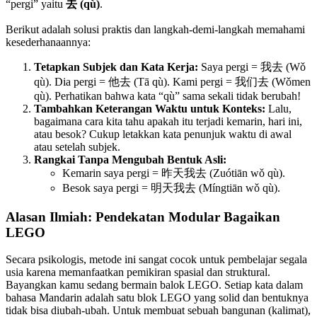
“pergi” yaitu
去 (qù)
.
Berikut adalah solusi praktis dan langkah-demi-langkah memahami
kesederhanaannya:
Tetapkan Subjek dan Kata Kerja:
Saya pergi = 我去 (Wǒ
qù). Dia pergi = 他去 (Tā qù). Kami pergi = 我们去 (Wǒmen
qù). Perhatikan bahwa kata “qù” sama sekali tidak berubah!
Tambahkan Keterangan Waktu untuk Konteks:
Lalu,
bagaimana cara kita tahu apakah itu terjadi kemarin, hari ini,
atau besok? Cukup letakkan kata penunjuk waktu di awal
atau setelah subjek.
Rangkai Tanpa Mengubah Bentuk Asli:
Kemarin saya pergi = 昨天我去 (Zuótiān wǒ qù).
Besok saya pergi = 明天我去 (Míngtiān wǒ qù).
Alasan Ilmiah: Pendekatan Modular Bagaikan
LEGO
Secara psikologis, metode ini sangat cocok untuk pembelajar segala
usia karena memanfaatkan pemikiran spasial dan struktural.
Bayangkan kamu sedang bermain balok LEGO. Setiap kata dalam
bahasa Mandarin adalah satu blok LEGO yang solid dan bentuknya
tidak bisa diubah-ubah. Untuk membuat sebuah bangunan (kalimat),