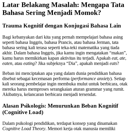
Latar Belakang Masalah: Mengapa Tata
Bahasa Sering Menjadi Momok?
Trauma Kognitif dengan Konjugasi Bahasa Lain
Bagi kebanyakan dari kita yang pernah mempelajari bahasa asing
seperti bahasa Inggris, bahasa Prancis, atau bahasa Jerman, tata
bahasa sering kali terasa seperti teka-teki matematika yang tiada
akhir. Dalam bahasa Inggris, jika kamu ingin mengatakan “makan”,
kamu harus memikirkan kapan aktivitas itu terjadi. Apakah
eat
,
ate
,
eaten
, atau
eating
? Jika subjeknya “Dia”, apakah menjadi
eats
?
Beban ini menciptakan apa yang dalam dunia pendidikan bahasa
disebut sebagai kecemasan performa (
performance anxiety
). Setiap
kali seorang pembelajar ingin membuka mulut untuk berbicara, otak
mereka harus memproses serangkaian aturan grammar yang rumit.
Akibatnya, kelancaran berbicara menjadi tersendat.
Alasan Psikologis: Menurunkan Beban Kognitif
(Cognitive Load)
Dalam psikologi pendidikan, terdapat konsep yang dinamakan
Cognitive Load Theory
. Memori kerja otak manusia memiliki