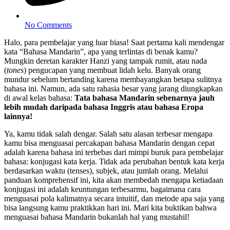
No Comments
Halo, para pembelajar yang luar biasa! Saat pertama kali mendengar
kata “Bahasa Mandarin”, apa yang terlintas di benak kamu?
Mungkin deretan karakter Hanzi yang tampak rumit, atau nada
(
tones
) pengucapan yang membuat lidah kelu. Banyak orang
mundur sebelum bertanding karena membayangkan betapa sulitnya
bahasa ini. Namun, ada satu rahasia besar yang jarang diungkapkan
di awal kelas bahasa:
Tata bahasa Mandarin sebenarnya jauh
lebih mudah daripada bahasa Inggris atau bahasa Eropa
lainnya!
Ya, kamu tidak salah dengar. Salah satu alasan terbesar mengapa
kamu bisa menguasai percakapan bahasa Mandarin dengan cepat
adalah karena bahasa ini terbebas dari mimpi buruk para pembelajar
bahasa: konjugasi kata kerja. Tidak ada perubahan bentuk kata kerja
berdasarkan waktu (tenses), subjek, atau jumlah orang. Melalui
panduan komprehensif ini, kita akan membedah mengapa ketiadaan
konjugasi ini adalah keuntungan terbesarmu, bagaimana cara
menguasai pola kalimatnya secara intuitif, dan metode apa saja yang
bisa langsung kamu praktikkan hari ini. Mari kita buktikan bahwa
menguasai bahasa Mandarin bukanlah hal yang mustahil!