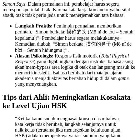
Simon Says
. Dalam permainan ini, pembelajar harus segera
merespons perintah fisik. Karena kata kerja komandonya bersifat
abadi, otak tidak perlu jeda untuk menerjemahkan tata bahasa.
Langkah Praktis:
Pemimpin permainan memberikan
perintah, “Simon berkata: 摸你的头 (Mō nǐ de tóu – Sentuh
kepalamu!)”. Pembelajar harus segera melakukannya.
Kemudian diubah, “Simon berkata: 摸你的鼻子 (Mō nǐ de
bízi – Sentuh hidungmu!)”.
Alasan Psikologis:
Respons fisik motorik (
Total Physical
Response
) yang digabungkan dengan instruksi bahasa asing
akan mem-bypass area logika di otak dan langsung masuk ke
memori kinestetik. Bahasa berubah dari mata pelajaran
akademis menjadi aktivitas bertahan hidup di dalam
game
yang menyenangkan.
Tips dari Ahli: Meningkatkan Kosakata
ke Level Ujian HSK
“Ketika kamu sudah menguasai konsep dasar bahwa
kata kerja tidak berubah, langkah selanjutnya untuk
naik kelas (terutama jika menargetkan kelulusan ujian
HSK) adalah memperkaya variasi sinonim yang kamu