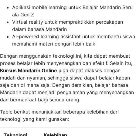
Aplikasi mobile learning untuk Belajar Mandarin Seru
ala Gen Z
Virtual reality untuk mempraktikkan percakapan
dalam bahasa Mandarin
AI-powered learning assistant untuk membantu siswa
memahami materi dengan lebih baik
Dengan menggunakan teknologi ini, kita dapat membuat
proses belajar lebih menyenangkan dan efektif. Selain itu,
Kursus Mandarin Online
juga dapat diakses dengan
mudah dan nyaman, sehingga siswa dapat belajar kapan
saja dan di mana saja. Dengan demikian, belajar bahasa
Mandarin dapat menjadi pengalaman yang menyenangkan
dan bermanfaat bagi semua orang.
Table berikut menunjukkan beberapa kelebihan dari
teknologi yang kami gunakan:
Teknologi
Kelebihan