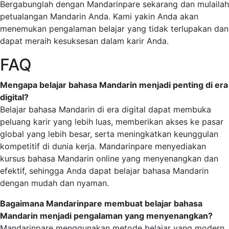
Bergabunglah dengan Mandarinpare sekarang dan mulailah
petualangan Mandarin Anda. Kami yakin Anda akan
menemukan pengalaman belajar yang tidak terlupakan dan
dapat meraih kesuksesan dalam karir Anda.
FAQ
Mengapa belajar bahasa Mandarin menjadi penting di era
digital?
Belajar bahasa Mandarin di era digital dapat membuka
peluang karir yang lebih luas, memberikan akses ke pasar
global yang lebih besar, serta meningkatkan keunggulan
kompetitif di dunia kerja. Mandarinpare menyediakan
kursus bahasa Mandarin online yang menyenangkan dan
efektif, sehingga Anda dapat belajar bahasa Mandarin
dengan mudah dan nyaman.
Bagaimana Mandarinpare membuat belajar bahasa
Mandarin menjadi pengalaman yang menyenangkan?
Mandarinpare menggunakan metode belajar yang modern