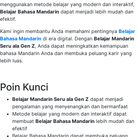
menggunakan metode belajar yang modern dan interaktif,
Belajar Bahasa Mandarin
dapat menjadi lebih mudah dan
efektif.
Kami ingin membantu Anda memahami pentingnya
Belajar
Bahasa Mandarin
di era digital. Dengan
Belajar Mandarin
Seru ala Gen Z
, Anda dapat meningkatkan kemampuan
bahasa Mandarin Anda dan membuka peluang karir yang
lebih luas.
Poin Kunci
Belajar Mandarin Seru ala Gen Z
dapat menjadi
pengalaman yang menyenangkan dan bermanfaat
Metode belajar yang modern dan interaktif dapat
membuat
Belajar Bahasa Mandarin
lebih mudah dan
efektif
Belajar Bahasa Mandarin dapat membuka peluang