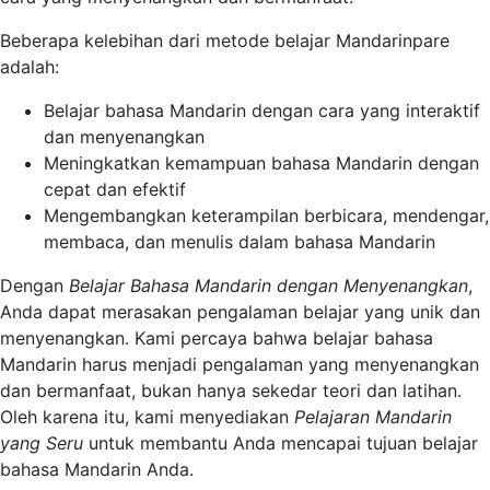
Beberapa kelebihan dari metode belajar Mandarinpare
adalah:
Belajar bahasa Mandarin dengan cara yang interaktif
dan menyenangkan
Meningkatkan kemampuan bahasa Mandarin dengan
cepat dan efektif
Mengembangkan keterampilan berbicara, mendengar,
membaca, dan menulis dalam bahasa Mandarin
Dengan
Belajar Bahasa Mandarin dengan Menyenangkan
,
Anda dapat merasakan pengalaman belajar yang unik dan
menyenangkan. Kami percaya bahwa belajar bahasa
Mandarin harus menjadi pengalaman yang menyenangkan
dan bermanfaat, bukan hanya sekedar teori dan latihan.
Oleh karena itu, kami menyediakan
Pelajaran Mandarin
yang Seru
untuk membantu Anda mencapai tujuan belajar
bahasa Mandarin Anda.