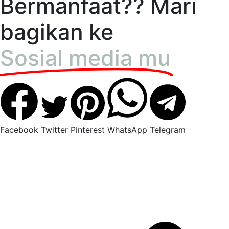
Bermanfaat?? Mari
bagikan ke
Sosial media mu
Facebook
Twitter
Pinterest
WhatsApp
Telegram