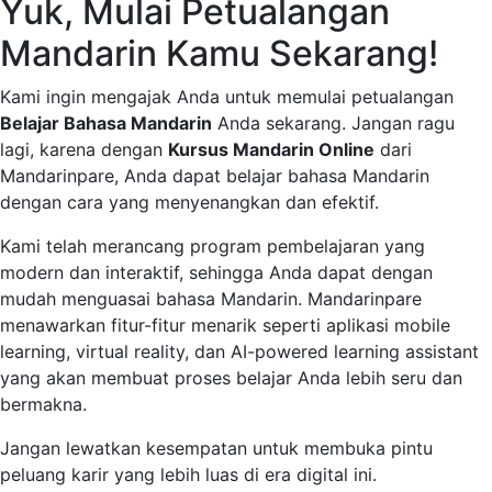
Yuk, Mulai Petualangan
Mandarin Kamu Sekarang!
Kami ingin mengajak Anda untuk memulai petualangan
Belajar Bahasa Mandarin
Anda sekarang. Jangan ragu
lagi, karena dengan
Kursus Mandarin Online
dari
Mandarinpare, Anda dapat belajar bahasa Mandarin
dengan cara yang menyenangkan dan efektif.
Kami telah merancang program pembelajaran yang
modern dan interaktif, sehingga Anda dapat dengan
mudah menguasai bahasa Mandarin. Mandarinpare
menawarkan fitur-fitur menarik seperti aplikasi mobile
learning, virtual reality, dan AI-powered learning assistant
yang akan membuat proses belajar Anda lebih seru dan
bermakna.
Jangan lewatkan kesempatan untuk membuka pintu
peluang karir yang lebih luas di era digital ini.