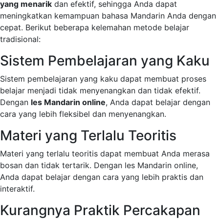
yang menarik
dan efektif, sehingga Anda dapat
meningkatkan kemampuan bahasa Mandarin Anda dengan
cepat. Berikut beberapa kelemahan metode belajar
tradisional:
Sistem Pembelajaran yang Kaku
Sistem pembelajaran yang kaku dapat membuat proses
belajar menjadi tidak menyenangkan dan tidak efektif.
Dengan
les Mandarin online
, Anda dapat belajar dengan
cara yang lebih fleksibel dan menyenangkan.
Materi yang Terlalu Teoritis
Materi yang terlalu teoritis dapat membuat Anda merasa
bosan dan tidak tertarik. Dengan les Mandarin online,
Anda dapat belajar dengan cara yang lebih praktis dan
interaktif.
Kurangnya Praktik Percakapan