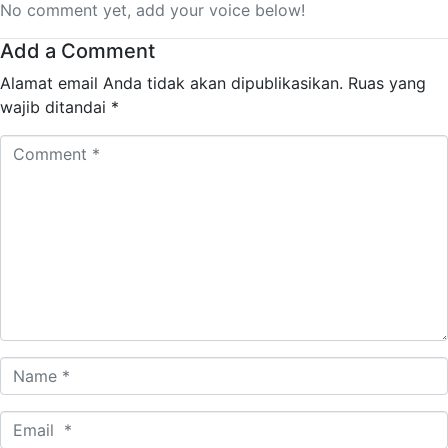
No comment yet, add your voice below!
Add a Comment
Alamat email Anda tidak akan dipublikasikan.
Ruas yang
wajib ditandai
*
Comment
*
Name
*
Email
*