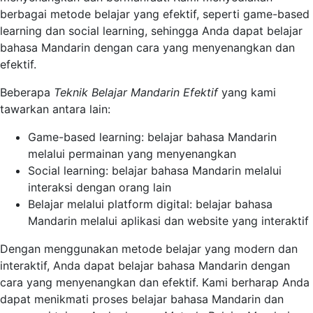
berbagai metode belajar yang efektif, seperti game-based
learning dan social learning, sehingga Anda dapat belajar
bahasa Mandarin dengan cara yang menyenangkan dan
efektif.
Beberapa
Teknik Belajar Mandarin Efektif
yang kami
tawarkan antara lain:
Game-based learning: belajar bahasa Mandarin
melalui permainan yang menyenangkan
Social learning: belajar bahasa Mandarin melalui
interaksi dengan orang lain
Belajar melalui platform digital: belajar bahasa
Mandarin melalui aplikasi dan website yang interaktif
Dengan menggunakan metode belajar yang modern dan
interaktif, Anda dapat belajar bahasa Mandarin dengan
cara yang menyenangkan dan efektif. Kami berharap Anda
dapat menikmati proses belajar bahasa Mandarin dan