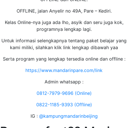
OFFLINE, jalan Anyelir no 49A, Pare – Kediri.
Kelas Online-nya juga ada lho, asyik dan seru juga kok,
programnya lengkap lagi.
Untuk informasi selengkapnya tentang paket belajar yang
kami miliki, silahkan klik link lengkap dibawah yaa
Serta program yang lengkap tersedia online dan offline :
https://www.mandarinpare.com/link
Admin whatsapp :
0812-7979-9696 (Online)
0822-1185-9393 (Offline)
IG :
@kampungmandarinbeijing