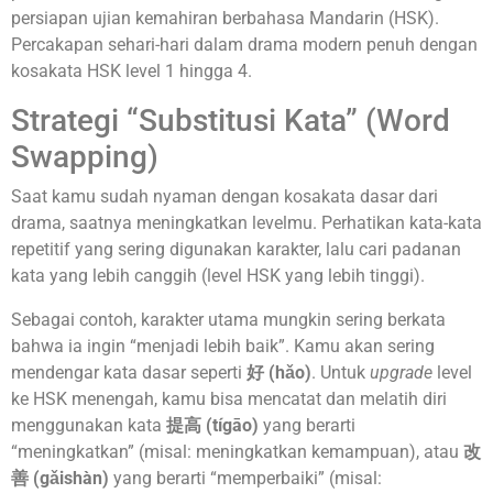
persiapan ujian kemahiran berbahasa Mandarin (HSK).
Percakapan sehari-hari dalam drama modern penuh dengan
kosakata HSK level 1 hingga 4.
Strategi “Substitusi Kata” (Word
Swapping)
Saat kamu sudah nyaman dengan kosakata dasar dari
drama, saatnya meningkatkan levelmu. Perhatikan kata-kata
repetitif yang sering digunakan karakter, lalu cari padanan
kata yang lebih canggih (level HSK yang lebih tinggi).
Sebagai contoh, karakter utama mungkin sering berkata
bahwa ia ingin “menjadi lebih baik”. Kamu akan sering
mendengar kata dasar seperti
好 (hǎo)
. Untuk
upgrade
level
ke HSK menengah, kamu bisa mencatat dan melatih diri
menggunakan kata
提高 (tígāo)
yang berarti
“meningkatkan” (misal: meningkatkan kemampuan), atau
改
善 (gǎishàn)
yang berarti “memperbaiki” (misal: