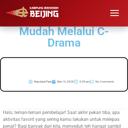
Nonton Drama Jadi
Pintar: Mandarin Itu
Mudah Melalui C-
Drama
MandarinPare
Mei 14, 2026
9:28 am
No Comments
Halo, teman-teman pembelajar! Saat akhir pekan tiba, apa
aktivitas favorit yang sering kamu lakukan untuk melepas
penat? Bagi banyak dari kita, menyeduh teh hangat sambil