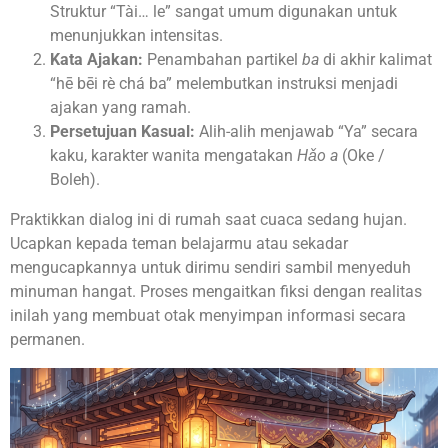
Struktur “Tài… le” sangat umum digunakan untuk
menunjukkan intensitas.
Kata Ajakan:
Penambahan partikel
ba
di akhir kalimat
“hē bēi rè chá ba” melembutkan instruksi menjadi
ajakan yang ramah.
Persetujuan Kasual:
Alih-alih menjawab “Ya” secara
kaku, karakter wanita mengatakan
Hǎo a
(Oke /
Boleh).
Praktikkan dialog ini di rumah saat cuaca sedang hujan.
Ucapkan kepada teman belajarmu atau sekadar
mengucapkannya untuk dirimu sendiri sambil menyeduh
minuman hangat. Proses mengaitkan fiksi dengan realitas
inilah yang membuat otak menyimpan informasi secara
permanen.