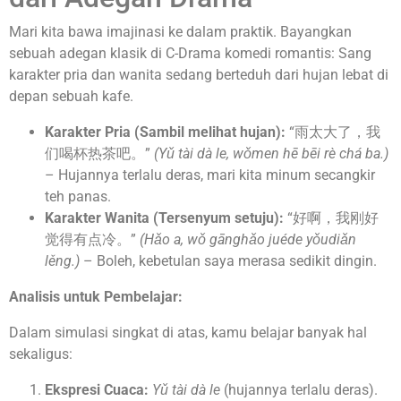
Mari kita bawa imajinasi ke dalam praktik. Bayangkan
sebuah adegan klasik di C-Drama komedi romantis: Sang
karakter pria dan wanita sedang berteduh dari hujan lebat di
depan sebuah kafe.
Karakter Pria (Sambil melihat hujan):
“雨太大了，我
们喝杯热茶吧。”
(Yǔ tài dà le, wǒmen hē bēi rè chá ba.)
– Hujannya terlalu deras, mari kita minum secangkir
teh panas.
Karakter Wanita (Tersenyum setuju):
“好啊，我刚好
觉得有点冷。”
(Hǎo a, wǒ gānghǎo juéde yǒudiǎn
lěng.)
– Boleh, kebetulan saya merasa sedikit dingin.
Analisis untuk Pembelajar:
Dalam simulasi singkat di atas, kamu belajar banyak hal
sekaligus:
Ekspresi Cuaca:
Yǔ tài dà le
(hujannya terlalu deras).