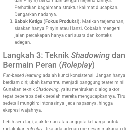
dan Pinyin) bersamaan dengan terjemahannya.
Perhatikan bagaimana struktur kalimat diucapkan.
Dengarkan nadanya.
Babak Ketiga (Fokus Produksi):
Matikan terjemahan,
sisakan hanya Pinyin atau Hanzi. Cobalah mengerti
jalan percakapan hanya dari suara dan konteks
adegan.
Langkah 3: Teknik
Shadowing
dan
Bermain Peran (
Roleplay
)
Fun-based learning
adalah kunci konsistensi. Jangan hanya
berdiam diri; ubah kamarmu menjadi panggung teater mini!
Gunakan teknik
Shadowing
, yaitu menirukan dialog aktor
tepat beberapa detik setelah mereka mengucapkannya. Tiru
sedetail mungkin: intonasinya, jeda napasnya, hingga
ekspresi wajahnya.
Lebih seru lagi, ajak teman atau anggota keluarga untuk
melakukan
roleplay
. Jika ada adegan memesan makanan di