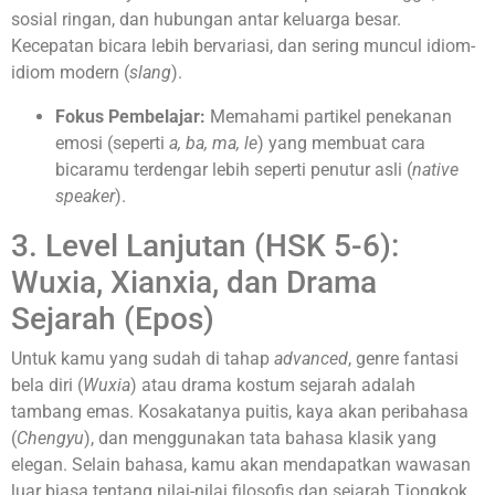
sosial ringan, dan hubungan antar keluarga besar.
Kecepatan bicara lebih bervariasi, dan sering muncul idiom-
idiom modern (
slang
).
Fokus Pembelajar:
Memahami partikel penekanan
emosi (seperti
a, ba, ma, le
) yang membuat cara
bicaramu terdengar lebih seperti penutur asli (
native
speaker
).
3. Level Lanjutan (HSK 5-6):
Wuxia, Xianxia, dan Drama
Sejarah (Epos)
Untuk kamu yang sudah di tahap
advanced
, genre fantasi
bela diri (
Wuxia
) atau drama kostum sejarah adalah
tambang emas. Kosakatanya puitis, kaya akan peribahasa
(
Chengyu
), dan menggunakan tata bahasa klasik yang
elegan. Selain bahasa, kamu akan mendapatkan wawasan
luar biasa tentang nilai-nilai filosofis dan sejarah Tiongkok