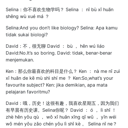
Selina：你不喜欢生物学吗？ Selina ： nǐ bù xǐ huān
shēng wù xué má ？
Selina:And you don’t like biology? Selina: Apa kamu
tidak sukai biologi?
David：不，很无聊 David ： bù ， hěn wú liáo
David:No.It’s so boring. David: tidak, benar-benar
menjemukan.
Ken：那么你最喜欢的科目是什么？ Ken ： nà me nǐ zuì
xǐ huān de kē mù shì shí me ？ Ken:So,what’s your
favourite subject? Ken: jika demikian, apa mata
pelajaran favoritmu?
David：哦，历史！这很有趣，我喜欢星期五，因为我们
有早晨有历史课。Selina你呢？ David ： ó ， lì shǐ ！
zhè hěn yǒu qù ， wǒ xǐ huān xīng qī wǔ ， yīn wéi
wǒ mén yǒu zǎo chén yǒu lì shǐ kè 。 Selina nǐ ne？