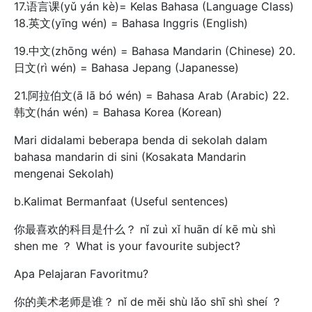
17.语言课(yǔ yán kè)= Kelas Bahasa (Language Class)
18.英文(yīng wén) = Bahasa Inggris (English)
19.中文(zhōng wén) = Bahasa Mandarin (Chinese) 20.
日文(rì wén) = Bahasa Jepang (Japanesse)
21.阿拉伯文(ā lā bó wén) = Bahasa Arab (Arabic) 22.
韩文(hán wén) = Bahasa Korea (Korean)
Mari didalami beberapa benda di sekolah dalam
bahasa mandarin di sini (Kosakata Mandarin
mengenai Sekolah)
b.Kalimat Bermanfaat (Useful sentences)
你最喜欢的科目是什么？ nǐ zuì xǐ huān dí kē mù shì
shen me ？ What is your favourite subject?
Apa Pelajaran Favoritmu?
你的美术老师是谁？ nǐ de měi shù lǎo shī shì sheí ？