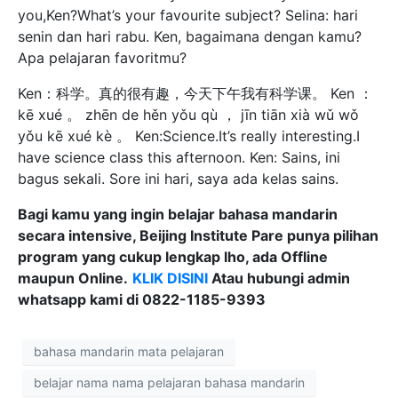
you,Ken?What’s your favourite subject? Selina: hari
senin dan hari rabu. Ken, bagaimana dengan kamu?
Apa pelajaran favoritmu?
Ken：科学。真的很有趣，今天下午我有科学课。 Ken ：
kē xué 。 zhēn de hěn yǒu qù ， jīn tiān xià wǔ wǒ
yǒu kē xué kè 。 Ken:Science.It’s really interesting.I
have science class this afternoon. Ken: Sains, ini
bagus sekali. Sore ini hari, saya ada kelas sains.
Bagi kamu yang ingin belajar bahasa mandarin
secara intensive, Beijing Institute Pare punya pilihan
program yang cukup lengkap lho, ada Offline
maupun Online.
KLIK DISINI
Atau hubungi admin
whatsapp kami di 0822-1185-9393
bahasa mandarin mata pelajaran
belajar nama nama pelajaran bahasa mandarin