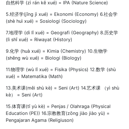
自然科学 (zì rán kē xué) = IPA (Nature Science)
5.经济学(jīng jì xué) = Ekonomi (Economy) 6.社会学
(shè huì xué) = Sosiologi (Sociology)
7.地理学 (dì lǐ xué) = Geografi (Geography) 8.历史学
(lì shǐ xué) = Riwayat (History)
9.化学 (huà xué) = Kimia (Chemistry) 10.生物学
(shēng wù xué) = Biologi (Biology)
11.物理学 (wù lǐ xué) = Fisika (Physics) 12.数学 (shù
xué) = Matematika (Math)
13.美术课(měi shù kè) = Seni (Art) 14.艺术课 （yì shù
kè） = Seni (Art)
15.体育课(tǐ yù kè) = Penjas / Olahraga (Physical
Education (PE)) 16.宗教教育(zōng jiào jiào yù) =
Pengajaran Agama (Religiuson)