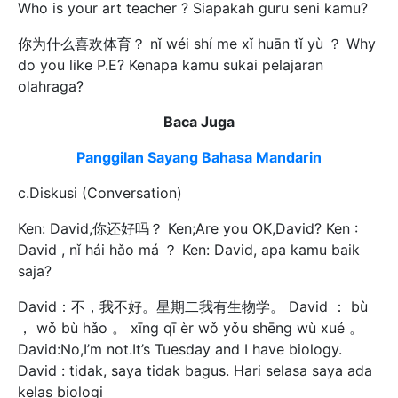
Who is your art teacher ? Siapakah guru seni kamu?
你为什么喜欢体育？ nǐ wéi shí me xǐ huān tǐ yù ？ Why
do you like P.E? Kenapa kamu sukai pelajaran
olahraga?
Baca Juga
Panggilan Sayang Bahasa Mandarin
c.Diskusi (Conversation)
Ken: David,你还好吗？ Ken;Are you OK,David? Ken :
David , nǐ hái hǎo má ？ Ken: David, apa kamu baik
saja?
David：不，我不好。星期二我有生物学。 David ： bù
， wǒ bù hǎo 。 xīng qī èr wǒ yǒu shēng wù xué 。
David:No,I’m not.It’s Tuesday and I have biology.
David : tidak, saya tidak bagus. Hari selasa saya ada
kelas biologi