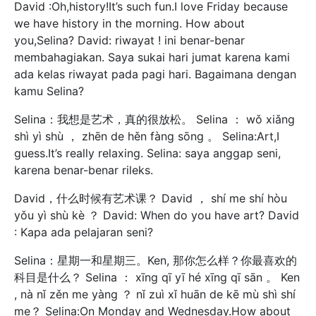
David :Oh,history!It’s such fun.I love Friday because
we have history in the morning. How about
you,Selina? David: riwayat ! ini benar-benar
membahagiakan. Saya sukai hari jumat karena kami
ada kelas riwayat pada pagi hari. Bagaimana dengan
kamu Selina?
Selina：我想是艺术，真的很放松。 Selina ： wǒ xiǎng
shì yì shù ， zhēn de hěn fàng sōng 。 Selina:Art,I
guess.It’s really relaxing. Selina: saya anggap seni,
karena benar-benar rileks.
David，什么时候有艺术课？ David ， shí me shí hòu
yǒu yì shù kè ？ David: When do you have art? David
: Kapa ada pelajaran seni?
Selina：星期一和星期三。Ken, 那你怎么样？你最喜欢的
科目是什么？ Selina ： xīng qī yī hé xīng qī sān 。 Ken
, nà nǐ zěn me yàng ？ nǐ zuì xǐ huān de kē mù shì shí
me？ Selina:On Monday and Wednesday.How about