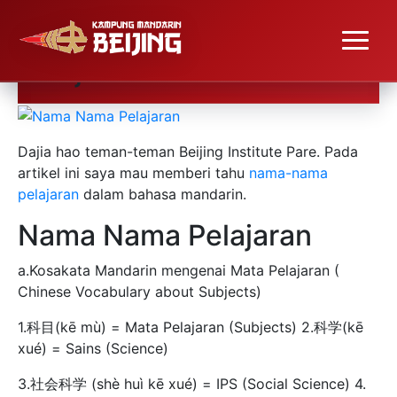
#Belajar Nama Nama
Pelajaran
Dajia hao teman-teman Beijing Institute Pare. Pada
artikel ini saya mau memberi tahu
nama-nama
pelajaran
dalam bahasa mandarin.
Nama Nama Pelajaran
a.Kosakata Mandarin mengenai Mata Pelajaran (
Chinese Vocabulary about Subjects)
1.科目(kē mù) = Mata Pelajaran (Subjects) 2.科学(kē
xué) = Sains (Science)
3.社会科学 (shè huì kē xué) = IPS (Social Science) 4.