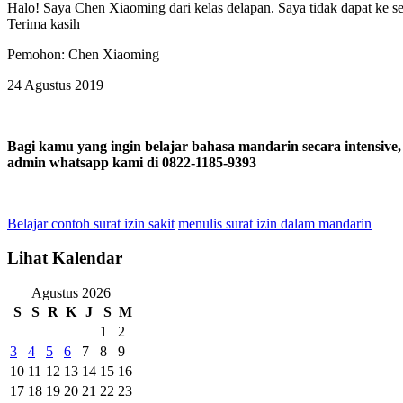
Halo! Saya Chen Xiaoming dari kelas delapan. Saya tidak dapat ke sek
Terima kasih
Pemohon: Chen Xiaoming
24 Agustus 2019
Bagi kamu yang ingin belajar bahasa mandarin secara intensive,
admin whatsapp kami di 0822-1185-9393
Belajar contoh surat izin sakit
menulis surat izin dalam mandarin
Lihat Kalendar
Agustus 2026
S
S
R
K
J
S
M
1
2
3
4
5
6
7
8
9
10
11
12
13
14
15
16
17
18
19
20
21
22
23