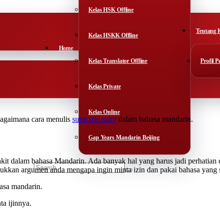
Kelas HSK Offline
Tentang 
Kelas HSKK Offline
Home
Kelas Translator Offline
Profil 
Kelas Private
Kelas Online
 bagaimana cara menulis
surat izin sakit
dalam bahasa mandarin.
Gap Years Mandarin Beijing
sakit dalam bahasa Mandarin. Ada banyak hal yang harus jadi perhatian 
asukkan argumen anda mengapa ingin minta izin dan pakai bahasa yang 
hasa mandarin.
a ijinnya.