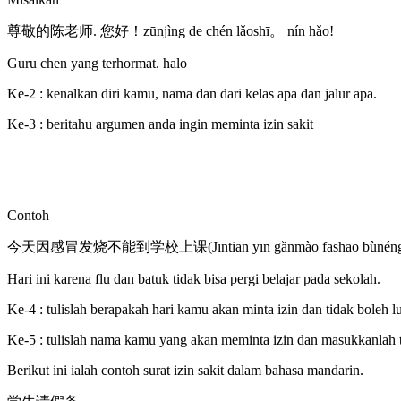
尊敬的陈老师. 您好！zūnjìng de chén lǎoshī。 nín hǎo!
Guru chen yang terhormat. halo
Ke-2 : kenalkan diri kamu, nama dan dari kelas apa dan jalur apa.
Ke-3 : beritahu argumen anda ingin meminta izin sakit
Contoh
今天因感冒发烧不能到学校上课(Jīntiān yīn gǎnmào fāshāo bùnéng dào
Hari ini karena flu dan batuk tidak bisa pergi belajar pada sekolah.
Ke-4 : tulislah berapakah hari kamu akan minta izin dan tidak boleh l
Ke-5 : tulislah nama kamu yang akan meminta izin dan masukkanlah tan
Berikut ini ialah contoh surat izin sakit dalam bahasa mandarin.