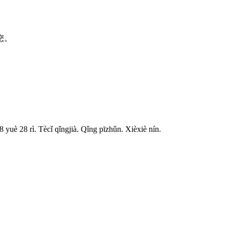
您。
 yuè 28 rì. Tècǐ qǐngjià. Qǐng pīzhǔn. Xièxiè nín.