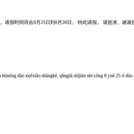
请假时间诗丛8月25日到8月28日。 特此请假。 请批准。谢谢
bùnéng dào xuéxiào shàngkè. qǐngjià shíjiān shī cóng 8 yuè 25 rì dào 8