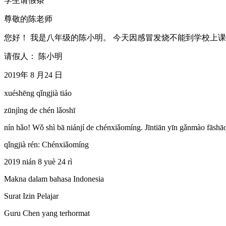
学生请假条
尊敬的陈老师
您好！ 我是八年级的陈小明。 今天因感冒发烧不能到学校上课。
请假人： 陈小明
2019年 8 月24 日
xuéshēng qǐngjià tiáo
zūnjìng de chén lǎoshī
nín hǎo! Wǒ shì bā niánjí de chénxiǎomíng. Jīntiān yīn gǎnmào fāshāo 
qǐngjià rén: Chénxiǎomíng
2019 nián 8 yuè 24 rì
Makna dalam bahasa Indonesia
Surat Izin Pelajar
Guru Chen yang terhormat