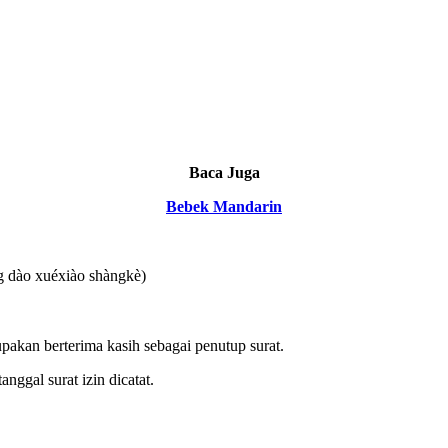
Baca Juga
Bebek Mandarin
 xuéxiào shàngkè)
upakan berterima kasih sebagai penutup surat.
ggal surat izin dicatat.