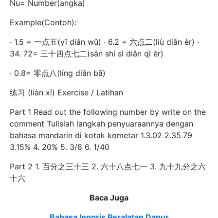
Nu= Number(angka)
Example(Contoh):
· 1.5 = 一点五(yī diǎn wǔ) · 6.2 = 六点二(liù diǎn èr) ·
34. 72= 三十四点七二(sān shí sì diǎn qī èr)
· 0.8= 零点八(líng diǎn bā)
练习 (liàn xí) Exercise / Latihan
Part 1 Read out the following number by write on the
comment Tulislah langkah penyuaraannya dengan
bahasa mandarin di kotak kometar 1.3.02 2.35.79
3.15% 4. 20% 5. 3/8 6. 1/40
Part 2 1. 百分之三十三 2. 六十八点七一 3. 九十九分之六
十六
Baca Juga
Bahasa Inggris Peralatan Dapur