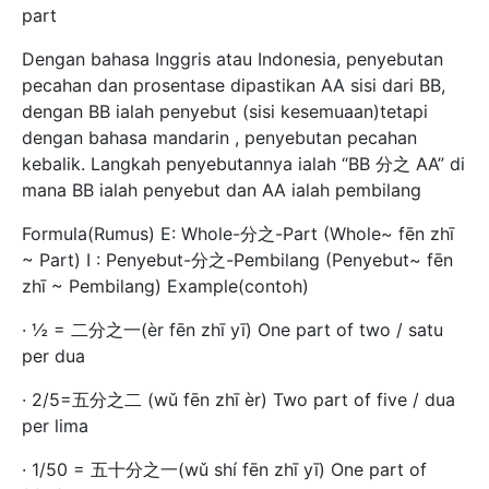
part
Dengan bahasa Inggris atau Indonesia, penyebutan
pecahan dan prosentase dipastikan AA sisi dari BB,
dengan BB ialah penyebut (sisi kesemuaan)tetapi
dengan bahasa mandarin , penyebutan pecahan
kebalik. Langkah penyebutannya ialah “BB 分之 AA” di
mana BB ialah penyebut dan AA ialah pembilang
Formula(Rumus) E: Whole-分之-Part (Whole~ fēn zhī
~ Part) I : Penyebut-分之-Pembilang (Penyebut~ fēn
zhī ~ Pembilang) Example(contoh)
· ½ = 二分之一(èr fēn zhī yī) One part of two / satu
per dua
· 2/5=五分之二 (wǔ fēn zhī èr) Two part of five / dua
per lima
· 1/50 = 五十分之一(wǔ shí fēn zhī yī) One part of