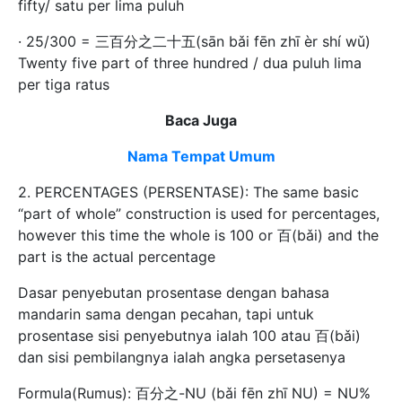
fifty/ satu per lima puluh
· 25/300 = 三百分之二十五(sān bǎi fēn zhī èr shí wǔ)
Twenty five part of three hundred / dua puluh lima
per tiga ratus
Baca Juga
Nama Tempat Umum
2. PERCENTAGES (PERSENTASE): The same basic
“part of whole” construction is used for percentages,
however this time the whole is 100 or 百(bǎi) and the
part is the actual percentage
Dasar penyebutan prosentase dengan bahasa
mandarin sama dengan pecahan, tapi untuk
prosentase sisi penyebutnya ialah 100 atau 百(bǎi)
dan sisi pembilangnya ialah angka persetasenya
Formula(Rumus): 百分之-NU (bǎi fēn zhī NU) = NU%