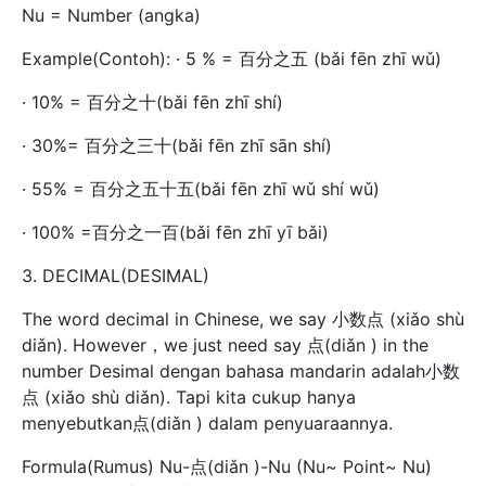
Nu = Number (angka)
Example(Contoh): · 5 % = 百分之五 (bǎi fēn zhī wǔ)
· 10% = 百分之十(bǎi fēn zhī shí)
· 30%= 百分之三十(bǎi fēn zhī sān shí)
· 55% = 百分之五十五(bǎi fēn zhī wǔ shí wǔ)
· 100% =百分之一百(bǎi fēn zhī yī bǎi)
3. DECIMAL(DESIMAL)
The word decimal in Chinese, we say 小数点 (xiǎo shù
diǎn). However，we just need say 点(diǎn ) in the
number Desimal dengan bahasa mandarin adalah小数
点 (xiǎo shù diǎn). Tapi kita cukup hanya
menyebutkan点(diǎn ) dalam penyuaraannya.
Formula(Rumus) Nu-点(diǎn )-Nu (Nu~ Point~ Nu)