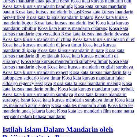
kursus mandarin anak jakarta barat
Kosa kata kursus mandarin bali
Kosa kata kursus mandarin bandung
Kosa kata kursus mandarin
batam
Kosa kata kursus mandarin bekasiKosa kata kursus mandarin
bersertifikat
Kosa kata kursus mandarin bintaro
Kosa kata kursus
mandarin bogor
Kosa kata kursus mandarin bsd
Kosa kata kursus
mandarin cibubur
Kosa kata kursus mandarin cikarang
Kosa kata
kursus mandarin conversation
Kosa kata kursus mandarin dewasa
Kosa kata kursus mandarin di china
Kosa kata kursus mandarin di ef
Kosa kata kursus mandarin di jawa timur
Kosa kata kursus
mandarin di jogja
Kosa kata kursus mandarin di pare
Kosa kata
kursus mandarin di pontianak
Kosa kata kursus mandarin di
surabaya
Kosa kata kursus mandarin di surabaya timur
Kosa kata
kursus mandarin elyon
Kosa kata kursus mandarin english surabaya
Kosa kata kursus mandarin expert
Kosa kata kursus mandarin fajar
kabupaten sidoarjo jawa timur
Kosa kata kursus mandarin fajar
sidoarjo regency east java
Kosa kata kursus mandarin malang
Kosa
kata kursus mandarin online
Kosa kata kursus mandarin pare terbaik
Kosa kata kursus mandarin surabaya
Kosa kata kursus mandarin
surabaya barat
Kosa kata kursus mandarin surabaya timur
Kosa kata
les mandarin alam sutera
Kosa kata les mandarin anak
Kosa kata les
mandarin anak jakarta barat
Kosa kata les mandarin film
nama nama
penyakit dalam bahasa mandarin
Istilah Islam Dalam Mandarin oleh