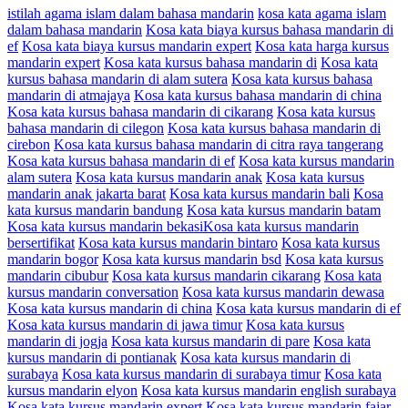
istilah agama islam dalam bahasa mandarin
kosa kata agama islam
dalam bahasa mandarin
Kosa kata biaya kursus bahasa mandarin di
ef
Kosa kata biaya kursus mandarin expert
Kosa kata harga kursus
mandarin expert
Kosa kata kursus bahasa mandarin di
Kosa kata
kursus bahasa mandarin di alam sutera
Kosa kata kursus bahasa
mandarin di atmajaya
Kosa kata kursus bahasa mandarin di china
Kosa kata kursus bahasa mandarin di cikarang
Kosa kata kursus
bahasa mandarin di cilegon
Kosa kata kursus bahasa mandarin di
cirebon
Kosa kata kursus bahasa mandarin di citra raya tangerang
Kosa kata kursus bahasa mandarin di ef
Kosa kata kursus mandarin
alam sutera
Kosa kata kursus mandarin anak
Kosa kata kursus
mandarin anak jakarta barat
Kosa kata kursus mandarin bali
Kosa
kata kursus mandarin bandung
Kosa kata kursus mandarin batam
Kosa kata kursus mandarin bekasiKosa kata kursus mandarin
bersertifikat
Kosa kata kursus mandarin bintaro
Kosa kata kursus
mandarin bogor
Kosa kata kursus mandarin bsd
Kosa kata kursus
mandarin cibubur
Kosa kata kursus mandarin cikarang
Kosa kata
kursus mandarin conversation
Kosa kata kursus mandarin dewasa
Kosa kata kursus mandarin di china
Kosa kata kursus mandarin di ef
Kosa kata kursus mandarin di jawa timur
Kosa kata kursus
mandarin di jogja
Kosa kata kursus mandarin di pare
Kosa kata
kursus mandarin di pontianak
Kosa kata kursus mandarin di
surabaya
Kosa kata kursus mandarin di surabaya timur
Kosa kata
kursus mandarin elyon
Kosa kata kursus mandarin english surabaya
Kosa kata kursus mandarin expert
Kosa kata kursus mandarin fajar