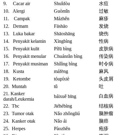
9. Cacar air
Shuǐdòu
水痘
10. Alergi
Guòmǐn
过敏
11. Campak
Mázhěn
麻疹
12. Demam
Fāshāo
发烧
13. Luka bakar
Shāoshāng
烧伤
14. Penyakit kelamin
Xìngbìng
性病
15. Penyakit kulit
Pífū bìng
皮肤病
16. Penyakit menular
Chuánrǎn bìng
传染病
17. Penyakit musiman
Shílìng bìng
时令病
18. Kusta
máfēng
麻风
19. Ketombe
tóupíxiè
头皮屑
20. Muntah
tǔ
吐
21. Kanker
白血病
báixuě bīng
darah/Leukemia
22. Tbc
Jiéhébìng
结核病
23. Tumor otak
Nǎo zhǒngliú
脑肿瘤
24. Kanker otak
Nǎo ái
脑癌
25. Herpes
Pàozhěn
疱疹