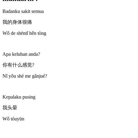
Badanku sakit semua
我的身体很痛
Wǒ de shēntǐ hěn tòng
Apa keluhan anda?
你有什么感觉?
Nǐ yǒu shé me gǎnjué?
Kepalaku pusing
我头晕
Wǒ tóuyūn