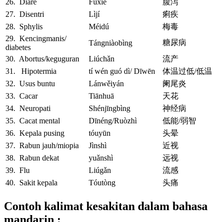
26. Diare
Fùxiè
腹泻
27. Disentri
Lìjí
痢疾
28. Sphylis
Méidú
梅毒
29. Kencingmanis/
糖尿病
Tángniàobìng
diabetes
30. Abortus/keguguran
Liúchǎn
流产
31. Hipotermia
tí wén guó dì/ Dīwēn
体温过低/低温
32. Usus buntu
Lánwěiyán
阑尾炎
33. Cacar
Tiānhuā
天花
34. Neuropati
Shénjīngbìng
神经病
35. Cacat mental
Dīnéng/Ruòzhì
低能/弱智
36. Kepala pusing
tóuyūn
头晕
37. Rabun jauh/miopia
Jìnshì
近视
38. Rabun dekat
yuǎnshì
远视
39. Flu
Liúgǎn
流感
40. Sakit kepala
Tóutòng
头痛
Contoh kalimat kesakitan dalam bahasa
mandarin :