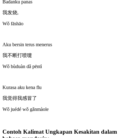
Badanku panas
我发烧,
Wǒ fāshāo
Aku bersin terus menerus
我不断打喷嚏
Wǒ bùduàn dǎ pēntì
Kurasa aku kena flu
我觉得我感冒了
Wǒ juédé wǒ gǎnmàole
Contoh Kalimat Ungkapan Kesakitan dalam