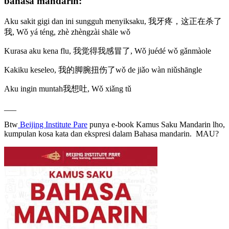
bahasa mandarin:
Aku sakit gigi dan ini sungguh menyiksaku, 我牙疼，这正在杀了
我, Wǒ yá téng, zhè zhèngzài shāle wǒ
Kurasa aku kena flu, 我觉得我感冒了, Wǒ juédé wǒ gǎnmàole
Kakiku keseleo, 我的脚腕扭伤了wǒ de jiǎo wàn niǔshāngle
Aku ingin muntah我想吐, Wǒ xiǎng tǔ
___
Btw
Beijing Institute Pare
punya e-book Kamus Saku Mandarin lho,
kumpulan kosa kata dan ekspresi dalam Bahasa mandarin. MAU?