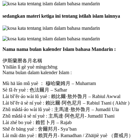
sedangkan materi ketiga ini tentang istilah islam lainnya
Nama nama bulan kalender Islam bahasa Mandarin :
伊斯蘭曆各月名稱
Yīsīlán lì gè yuè míngchēng
Nama bulan dalam kalender Islam :
Mù hā lán mǔ yuè ： 穆哈蘭姆月 – Muharram
Sè fǎ ěr yuè : 色法爾月 – Safhar
Lài bǐ’ěr·áo wài lǔ yuè : 賴比爾·敖外魯月 – Rabiul Awwal
Lài bǐ’ěr·ā sè ní yuè : 賴比爾·阿色尼月 – Rabiul Tsani ( Akhir )
Zhǔ mǎdá·áo wài lǔ yuè : 主馬達·敖外魯月 – Jumadil Ula
Zhǔ mǎdá·ā sè ní yuè : 主馬達·阿色尼月- Jumadil Tsani
Lài zhé bo yuè : 賴哲卜月 – Rajab
Shě ěr bāng yuè : 舍爾邦月- Sya’ban
Lài mǎi dān yuè : 賴買丹月- Ramadhan / Zhāijiè yuè （齋戒月）