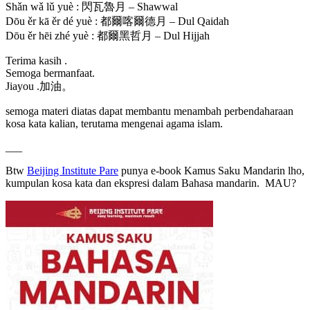
Shǎn wǎ lǔ yuè : 閃瓦魯月 – Shawwal
Dōu ěr kā ěr dé yuè : 都爾喀爾德月 – Dul Qaidah
Dōu ěr hēi zhé yuè : 都爾黑哲月 – Dul Hijjah
Terima kasih .
Semoga bermanfaat.
Jiayou .加油。
semoga materi diatas dapat membantu menambah perbendaharaan
kosa kata kalian, terutama mengenai agama islam.
___
Btw
Beijing Institute Pare
punya e-book Kamus Saku Mandarin lho,
kumpulan kosa kata dan ekspresi dalam Bahasa mandarin. MAU?