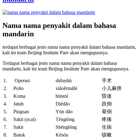
Nama nama penyakit dalam bahasa
mandarin
terdapat berbagai jenis nama nama penyakit dalam bahasa mandarin,
kali ini team Beijing Institute Pare akan mengupasnya.
Terdapat berbagai jenis nama nama penyakit dalam bahasa
mandarin, kali ini team Beijing Institute Pare akan mengupasnya.
1. Operasi
shǒushù
手术
2. Polio
xiǎoěrmábì
小儿麻痹
3. Koma
hūnmí
昏迷
4. Jatuh
Diédǎo
跌倒
5. Pingsan
Yūn dǎo
晕倒
6. Sakit (ocal)
Téngtòng
疼痛
7. Sakit
Shēngbìng
生病
8. Batuk
Késòu
咳嗽