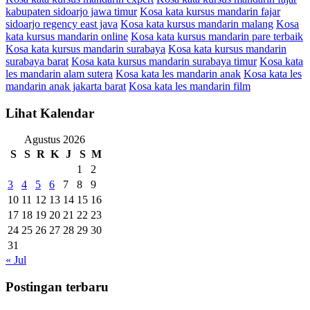
kabupaten sidoarjo jawa timur
Kosa kata kursus mandarin fajar
sidoarjo regency east java
Kosa kata kursus mandarin malang
Kosa
kata kursus mandarin online
Kosa kata kursus mandarin pare terbaik
Kosa kata kursus mandarin surabaya
Kosa kata kursus mandarin
surabaya barat
Kosa kata kursus mandarin surabaya timur
Kosa kata
les mandarin alam sutera
Kosa kata les mandarin anak
Kosa kata les
mandarin anak jakarta barat
Kosa kata les mandarin film
Lihat Kalendar
Agustus 2026
S
S
R
K
J
S
M
1
2
3
4
5
6
7
8
9
10
11
12
13
14
15
16
17
18
19
20
21
22
23
24
25
26
27
28
29
30
31
« Jul
Postingan terbaru