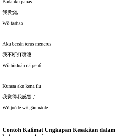
Badanku panas
我发烧,
Wǒ fāshāo
Aku bersin terus menerus
我不断打喷嚏
Wǒ bùduàn dǎ pēntì
Kurasa aku kena flu
我觉得我感冒了
Wǒ juédé wǒ gǎnmàole
Contoh Kalimat Ungkapan Kesakitan dalam