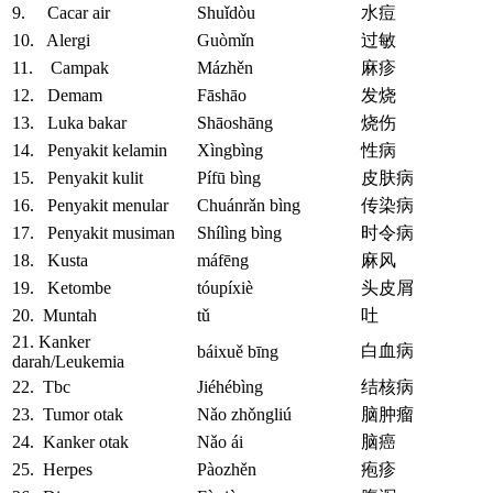
9. Cacar air
Shuǐdòu
水痘
10. Alergi
Guòmǐn
过敏
11. Campak
Mázhěn
麻疹
12. Demam
Fāshāo
发烧
13. Luka bakar
Shāoshāng
烧伤
14. Penyakit kelamin
Xìngbìng
性病
15. Penyakit kulit
Pífū bìng
皮肤病
16. Penyakit menular
Chuánrǎn bìng
传染病
17. Penyakit musiman
Shílìng bìng
时令病
18. Kusta
máfēng
麻风
19. Ketombe
tóupíxiè
头皮屑
20. Muntah
tǔ
吐
21. Kanker
白血病
báixuě bīng
darah/Leukemia
22. Tbc
Jiéhébìng
结核病
23. Tumor otak
Nǎo zhǒngliú
脑肿瘤
24. Kanker otak
Nǎo ái
脑癌
25. Herpes
Pàozhěn
疱疹