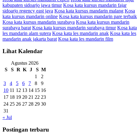
kabupaten sidoarjo jawa timur
Kosa kata kursus mandarin fajar
sidoarjo regency east java
Kosa kata kursus mandarin malang
Kosa
kata kursus mandarin online
Kosa kata kursus mandarin pare terbaik
Kosa kata kursus mandarin surabaya
Kosa kata kursus mandarin
surabaya barat
Kosa kata kursus mandarin surabaya timur
Kosa kata
les mandarin alam sutera
Kosa kata les mandarin anak
Kosa kata les
mandarin anak jakarta barat
Kosa kata les mandarin film
Lihat Kalendar
Agustus 2026
S
S
R
K
J
S
M
1
2
3
4
5
6
7
8
9
10
11
12
13
14
15
16
17
18
19
20
21
22
23
24
25
26
27
28
29
30
31
« Jul
Postingan terbaru