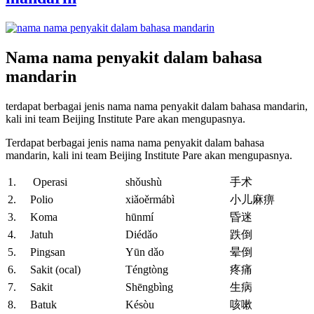
Nama nama penyakit dalam bahasa
mandarin
terdapat berbagai jenis nama nama penyakit dalam bahasa mandarin,
kali ini team Beijing Institute Pare akan mengupasnya.
Terdapat berbagai jenis nama nama penyakit dalam bahasa
mandarin, kali ini team Beijing Institute Pare akan mengupasnya.
1. Operasi
shǒushù
手术
2. Polio
xiǎoěrmábì
小儿麻痹
3. Koma
hūnmí
昏迷
4. Jatuh
Diédǎo
跌倒
5. Pingsan
Yūn dǎo
晕倒
6. Sakit (ocal)
Téngtòng
疼痛
7. Sakit
Shēngbìng
生病
8. Batuk
Késòu
咳嗽