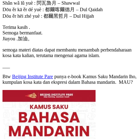
Shǎn wǎ lǔ yuè : 閃瓦魯月 – Shawwal
Dōu ěr kā ěr dé yuè : 都爾喀爾德月 – Dul Qaidah
Dōu ěr hēi zhé yuè : 都爾黑哲月 – Dul Hijjah
Terima kasih .
Semoga bermanfaat.
Jiayou .加油。
semoga materi diatas dapat membantu menambah perbendaharaan
kosa kata kalian, terutama mengenai agama islam.
___
Btw
Beijing Institute Pare
punya e-book Kamus Saku Mandarin lho,
kumpulan kosa kata dan ekspresi dalam Bahasa mandarin. MAU?