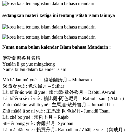
sedangkan materi ketiga ini tentang istilah islam lainnya
Nama nama bulan kalender Islam bahasa Mandarin :
伊斯蘭曆各月名稱
Yīsīlán lì gè yuè míngchēng
Nama bulan dalam kalender Islam :
Mù hā lán mǔ yuè ： 穆哈蘭姆月 – Muharram
Sè fǎ ěr yuè : 色法爾月 – Safhar
Lài bǐ’ěr·áo wài lǔ yuè : 賴比爾·敖外魯月 – Rabiul Awwal
Lài bǐ’ěr·ā sè ní yuè : 賴比爾·阿色尼月 – Rabiul Tsani ( Akhir )
Zhǔ mǎdá·áo wài lǔ yuè : 主馬達·敖外魯月 – Jumadil Ula
Zhǔ mǎdá·ā sè ní yuè : 主馬達·阿色尼月- Jumadil Tsani
Lài zhé bo yuè : 賴哲卜月 – Rajab
Shě ěr bāng yuè : 舍爾邦月- Sya’ban
Lài mǎi dān yuè : 賴買丹月- Ramadhan / Zhāijiè yuè （齋戒月）