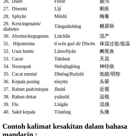
26. Diare
Fùxiè
腹泻
27. Disentri
Lìjí
痢疾
28. Sphylis
Méidú
梅毒
29. Kencingmanis/
糖尿病
Tángniàobìng
diabetes
30. Abortus/keguguran
Liúchǎn
流产
31. Hipotermia
tí wén guó dì/ Dīwēn
体温过低/低温
32. Usus buntu
Lánwěiyán
阑尾炎
33. Cacar
Tiānhuā
天花
34. Neuropati
Shénjīngbìng
神经病
35. Cacat mental
Dīnéng/Ruòzhì
低能/弱智
36. Kepala pusing
tóuyūn
头晕
37. Rabun jauh/miopia
Jìnshì
近视
38. Rabun dekat
yuǎnshì
远视
39. Flu
Liúgǎn
流感
40. Sakit kepala
Tóutòng
头痛
Contoh kalimat kesakitan dalam bahasa
mandarin :