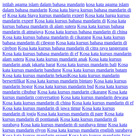
istilah agama islam dalam bahasa mandarin
kosa kata agama islam
dalam bahasa mandarin
Kosa kata biaya kursus bahasa mandarin di
ef
Kosa kata biaya kursus mandarin expert
Kosa kata harga kursus
mandarin expert
Kosa kata kursus bahasa mandarin di
Kosa kata
kursus bahasa mandarin di alam sutera
Kosa kata kursus bahasa
mandarin di atmajaya
Kosa kata kursus bahasa mandarin di china
Kosa kata kursus bahasa mandarin di cikarang
Kosa kata kursus
bahasa mandarin di cilegon
Kosa kata kursus bahasa mandarin di
cirebon
Kosa kata kursus bahasa mandarin di citra raya tangerang
Kosa kata kursus bahasa mandarin di ef
Kosa kata kursus mandarin
alam sutera
Kosa kata kursus mandarin anak
Kosa kata kursus
mandarin anak jakarta barat
Kosa kata kursus mandarin bali
Kosa
kata kursus mandarin bandung
Kosa kata kursus mandarin batam
Kosa kata kursus mandarin bekasiKosa kata kursus mandarin
bersertifikat
Kosa kata kursus mandarin bintaro
Kosa kata kursus
mandarin bogor
Kosa kata kursus mandarin bsd
Kosa kata kursus
mandarin cibubur
Kosa kata kursus mandarin cikarang
Kosa kata
kursus mandarin conversation
Kosa kata kursus mandarin dewasa
Kosa kata kursus mandarin di china
Kosa kata kursus mandarin di ef
Kosa kata kursus mandarin di jawa timur
Kosa kata kursus
mandarin di jogja
Kosa kata kursus mandarin di pare
Kosa kata
kursus mandarin di pontianak
Kosa kata kursus mandarin di
surabaya
Kosa kata kursus mandarin di surabaya timur
Kosa kata
kursus mandarin elyon
Kosa kata kursus mandarin english surabaya
Kosa kata kursus mandarin expert
Kosa kata kursus mandarin fajar