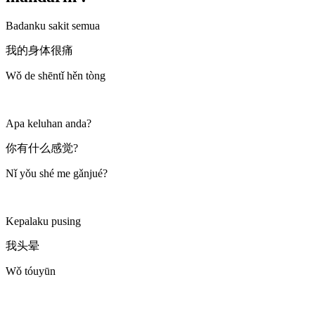
Badanku sakit semua
我的身体很痛
Wǒ de shēntǐ hěn tòng
Apa keluhan anda?
你有什么感觉?
Nǐ yǒu shé me gǎnjué?
Kepalaku pusing
我头晕
Wǒ tóuyūn