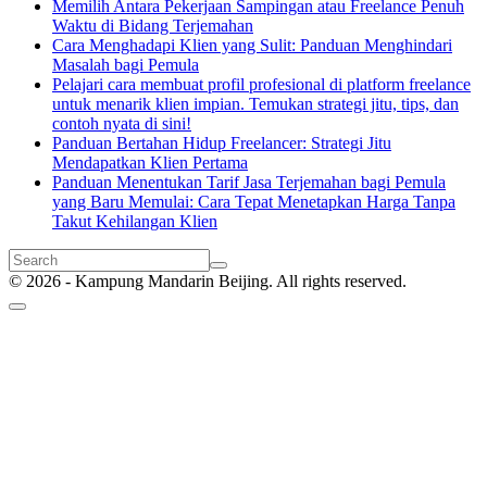
Memilih Antara Pekerjaan Sampingan atau Freelance Penuh
Waktu di Bidang Terjemahan
Cara Menghadapi Klien yang Sulit: Panduan Menghindari
Masalah bagi Pemula
Pelajari cara membuat profil profesional di platform freelance
untuk menarik klien impian. Temukan strategi jitu, tips, dan
contoh nyata di sini!
Panduan Bertahan Hidup Freelancer: Strategi Jitu
Mendapatkan Klien Pertama
Panduan Menentukan Tarif Jasa Terjemahan bagi Pemula
yang Baru Memulai: Cara Tepat Menetapkan Harga Tanpa
Takut Kehilangan Klien
© 2026 - Kampung Mandarin Beijing. All rights reserved.