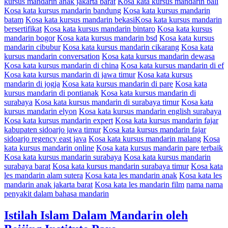
kursus mandarin anak jakarta barat
Kosa kata kursus mandarin bali
Kosa kata kursus mandarin bandung
Kosa kata kursus mandarin
batam
Kosa kata kursus mandarin bekasiKosa kata kursus mandarin
bersertifikat
Kosa kata kursus mandarin bintaro
Kosa kata kursus
mandarin bogor
Kosa kata kursus mandarin bsd
Kosa kata kursus
mandarin cibubur
Kosa kata kursus mandarin cikarang
Kosa kata
kursus mandarin conversation
Kosa kata kursus mandarin dewasa
Kosa kata kursus mandarin di china
Kosa kata kursus mandarin di ef
Kosa kata kursus mandarin di jawa timur
Kosa kata kursus
mandarin di jogja
Kosa kata kursus mandarin di pare
Kosa kata
kursus mandarin di pontianak
Kosa kata kursus mandarin di
surabaya
Kosa kata kursus mandarin di surabaya timur
Kosa kata
kursus mandarin elyon
Kosa kata kursus mandarin english surabaya
Kosa kata kursus mandarin expert
Kosa kata kursus mandarin fajar
kabupaten sidoarjo jawa timur
Kosa kata kursus mandarin fajar
sidoarjo regency east java
Kosa kata kursus mandarin malang
Kosa
kata kursus mandarin online
Kosa kata kursus mandarin pare terbaik
Kosa kata kursus mandarin surabaya
Kosa kata kursus mandarin
surabaya barat
Kosa kata kursus mandarin surabaya timur
Kosa kata
les mandarin alam sutera
Kosa kata les mandarin anak
Kosa kata les
mandarin anak jakarta barat
Kosa kata les mandarin film
nama nama
penyakit dalam bahasa mandarin
Istilah Islam Dalam Mandarin oleh