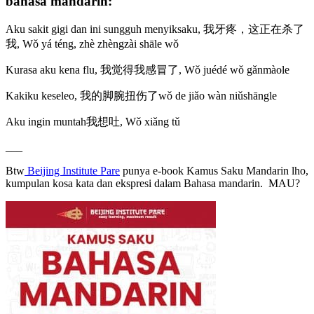
bahasa mandarin:
Aku sakit gigi dan ini sungguh menyiksaku, 我牙疼，这正在杀了
我, Wǒ yá téng, zhè zhèngzài shāle wǒ
Kurasa aku kena flu, 我觉得我感冒了, Wǒ juédé wǒ gǎnmàole
Kakiku keseleo, 我的脚腕扭伤了wǒ de jiǎo wàn niǔshāngle
Aku ingin muntah我想吐, Wǒ xiǎng tǔ
___
Btw
Beijing Institute Pare
punya e-book Kamus Saku Mandarin lho,
kumpulan kosa kata dan ekspresi dalam Bahasa mandarin. MAU?