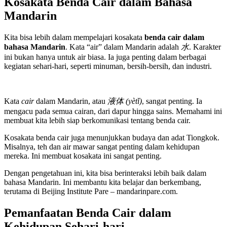
Kosakata Benda Cair dalam Bahasa
Mandarin
Kita bisa lebih dalam mempelajari kosakata
benda cair dalam
bahasa Mandarin
. Kata “air” dalam Mandarin adalah
水
. Karakter
ini bukan hanya untuk air biasa. Ia juga penting dalam berbagai
kegiatan sehari-hari, seperti minuman, bersih-bersih, dan industri.
Kata
cair
dalam Mandarin, atau
液体 (yètǐ)
, sangat penting. Ia
mengacu pada semua cairan, dari dapur hingga sains. Memahami ini
membuat kita lebih siap berkomunikasi tentang benda cair.
Kosakata benda cair juga menunjukkan budaya dan adat Tiongkok.
Misalnya, teh dan air mawar sangat penting dalam kehidupan
mereka. Ini membuat kosakata ini sangat penting.
Dengan pengetahuan ini, kita bisa berinteraksi lebih baik dalam
bahasa Mandarin. Ini membantu kita belajar dan berkembang,
terutama di Beijing Institute Pare – mandarinpare.com.
Pemanfaatan Benda Cair dalam
Kehidupan Sehari-hari