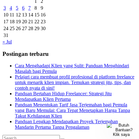
1
2
3
4
5
6
7
8
9
10
11
12
13
14
15
16
17
18
19
20
21
22
23
24
25
26
27
28
29
30
31
« Jul
Postingan terbaru
Cara Menghadapi Klien yang Sulit: Panduan Menghindari
Masalah bagi Pemula
Pelajari cara membuat profil profesional di platform freelance
untuk menarik klien impian. Temukan strategi jitu, tips, dan
contoh nyata di sini!
Panduan Bertahan Hidup Freelancer: Strategi Jitu
Mendapatkan Klien Pertama
Panduan Menentukan Tarif Jasa Terjemahan bagi Pemula
yang Baru Memulai: Cara Tepat Menetapkan Harga Tanpa
Takut Kehilangan Klien
Panduan Lengkap Mendapatkan Proyek Terjemahan
Mandarin Pertama Tanpa Pengalaman