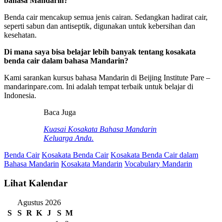
bahasa Mandarin?
Benda cair mencakup semua jenis cairan. Sedangkan hadirat cair,
seperti sabun dan antiseptik, digunakan untuk kebersihan dan
kesehatan.
Di mana saya bisa belajar lebih banyak tentang kosakata
benda cair dalam bahasa Mandarin?
Kami sarankan kursus bahasa Mandarin di Beijing Institute Pare –
mandarinpare.com. Ini adalah tempat terbaik untuk belajar di
Indonesia.
Baca Juga
Kuasai Kosakata Bahasa Mandarin
Keluarga Anda.
Benda Cair
Kosakata Benda Cair
Kosakata Benda Cair dalam
Bahasa Mandarin
Kosakata Mandarin
Vocabulary Mandarin
Lihat Kalendar
Agustus 2026
S
S
R
K
J
S
M