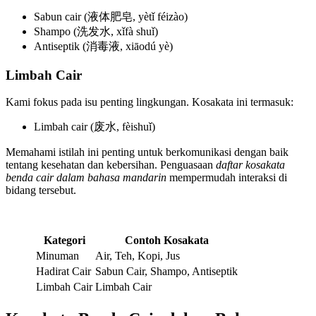
Sabun cair (液体肥皂, yètǐ féizào)
Shampo (洗发水, xǐfà shuǐ)
Antiseptik (消毒液, xiāodú yè)
Limbah Cair
Kami fokus pada isu penting lingkungan. Kosakata ini termasuk:
Limbah cair (废水, fèishuǐ)
Memahami istilah ini penting untuk berkomunikasi dengan baik
tentang kesehatan dan kebersihan. Penguasaan
daftar kosakata
benda cair dalam bahasa mandarin
mempermudah interaksi di
bidang tersebut.
Kategori
Contoh Kosakata
Minuman
Air, Teh, Kopi, Jus
Hadirat Cair
Sabun Cair, Shampo, Antiseptik
Limbah Cair
Limbah Cair