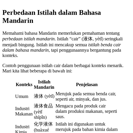
Perbedaan Istilah dalam Bahasa
Mandarin
Memahami bahasa Mandarin memerlukan pemahaman tentang
perbedaan istilah mandarin
. Istilah “cair” (液体, yètǐ) seringkali
menjadi bingung. Istilah ini mencakup semua
istilah benda cair
dalam bahasa mandarin
, tapi penggunaannya bergantung pada
konteks.
Contoh penggunaan istilah cair dalam berbagai konteks menarik.
Mari kita lihat beberapa di bawah ini:
Istilah
Konteks
Penjelasan
Mandarin
Merujuk pada semua benda cair,
液体 (yètǐ)
Umum
seperti air, minyak, dan jus.
液体食品
Mengacu pada produk cair
Industri
dalam produksi makanan, seperti
(yètǐ
Makanan
saus.
shípǐn)
化学液体
Istilah ini digunakan untuk
Industri
merujuk pada bahan kimia dalam
(huàxué
Kimia