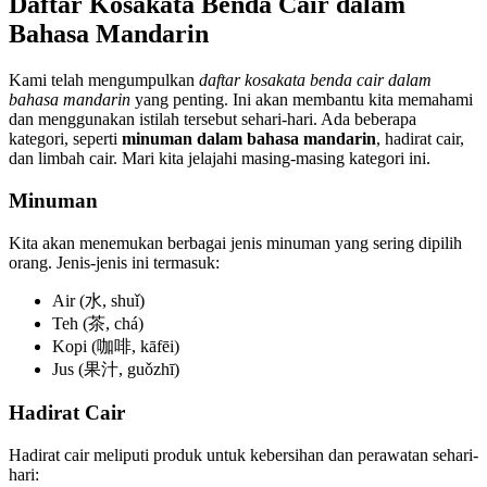
Daftar Kosakata Benda Cair dalam
Bahasa Mandarin
Kami telah mengumpulkan
daftar kosakata benda cair dalam
bahasa mandarin
yang penting. Ini akan membantu kita memahami
dan menggunakan istilah tersebut sehari-hari. Ada beberapa
kategori, seperti
minuman dalam bahasa mandarin
, hadirat cair,
dan limbah cair. Mari kita jelajahi masing-masing kategori ini.
Minuman
Kita akan menemukan berbagai jenis minuman yang sering dipilih
orang. Jenis-jenis ini termasuk:
Air (水, shuǐ)
Teh (茶, chá)
Kopi (咖啡, kāfēi)
Jus (果汁, guǒzhī)
Hadirat Cair
Hadirat cair meliputi produk untuk kebersihan dan perawatan sehari-
hari: