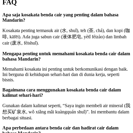
FAQ
Apa saja kosakata benda cair yang penting dalam bahasa
Mandarin?
Kosakata penting termasuk air (水, shuǐ), teh (茶, chá), dan kopi (咖
啡, kāfēi). Ada juga sabun cair (液体肥皂, yètǐ féizào) dan limbah
cair (废水, fèishuǐ).
Mengapa penting untuk memahami kosakata benda cair dalam
bahasa Mandarin?
Memahami kosakata ini penting untuk berkomunikasi dengan baik.
Ini berguna di kehidupan sehari-hari dan di dunia kerja, seperti
bisnis.
Bagaimana cara menggunakan kosakata benda cair dalam
kalimat sehari-hari?
Gunakan dalam kalimat seperti, “Saya ingin membeli air mineral (我
想买矿泉水, wǒ xiǎng mǎi kuàngquán shuǐ)”. Ini membantu dalam
berbagai situasi.
Apa perbedaan antara benda cair dan hadirat cair dalam