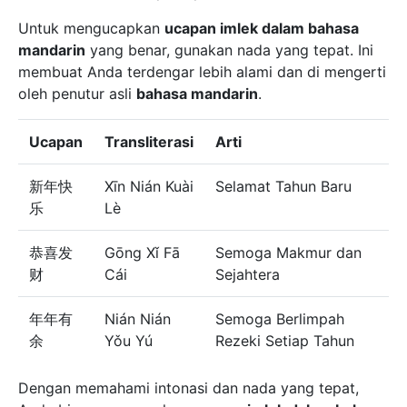
Untuk mengucapkan
ucapan imlek dalam bahasa
mandarin
yang benar, gunakan nada yang tepat. Ini
membuat Anda terdengar lebih alami dan di mengerti
oleh penutur asli
bahasa mandarin
.
Ucapan
Transliterasi
Arti
新年快
Xīn Nián Kuài
Selamat Tahun Baru
乐
Lè
恭喜发
Gōng Xǐ Fā
Semoga Makmur dan
财
Cái
Sejahtera
年年有
Nián Nián
Semoga Berlimpah
余
Yǒu Yú
Rezeki Setiap Tahun
Dengan memahami intonasi dan nada yang tepat,