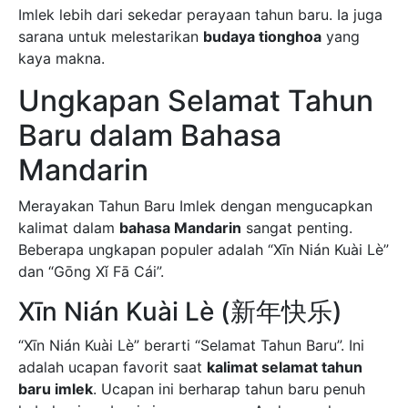
Imlek lebih dari sekedar perayaan tahun baru. Ia juga
sarana untuk melestarikan
budaya tionghoa
yang
kaya makna.
Ungkapan Selamat Tahun
Baru dalam Bahasa
Mandarin
Merayakan Tahun Baru Imlek dengan mengucapkan
kalimat dalam
bahasa Mandarin
sangat penting.
Beberapa ungkapan populer adalah “Xīn Nián Kuài Lè”
dan “Gōng Xǐ Fā Cái”.
Xīn Nián Kuài Lè (新年快乐)
“Xīn Nián Kuài Lè” berarti “Selamat Tahun Baru”. Ini
adalah ucapan favorit saat
kalimat selamat tahun
baru imlek
. Ucapan ini berharap tahun baru penuh