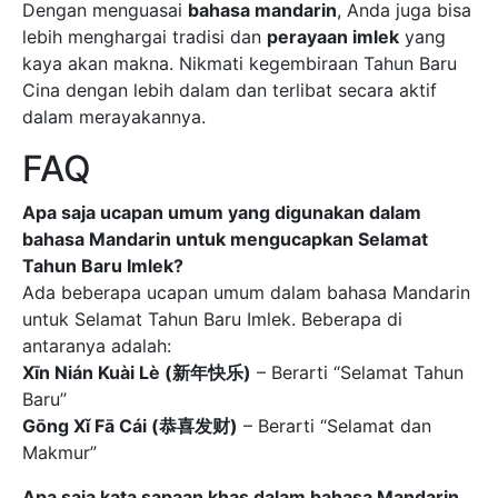
Dengan menguasai
bahasa mandarin
, Anda juga bisa
lebih menghargai tradisi dan
perayaan imlek
yang
kaya akan makna. Nikmati kegembiraan Tahun Baru
Cina dengan lebih dalam dan terlibat secara aktif
dalam merayakannya.
FAQ
Apa saja ucapan umum yang digunakan dalam
bahasa Mandarin untuk mengucapkan Selamat
Tahun Baru Imlek?
Ada beberapa ucapan umum dalam bahasa Mandarin
untuk Selamat Tahun Baru Imlek. Beberapa di
antaranya adalah:
Xīn Nián Kuài Lè (新年快乐)
– Berarti “Selamat Tahun
Baru”
Gōng Xǐ Fā Cái (恭喜发财)
– Berarti “Selamat dan
Makmur”
Apa saja kata sapaan khas dalam bahasa Mandarin