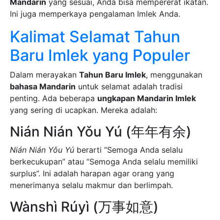
Mandarin
yang sesuai, Anda bisa mempererat ikatan.
Ini juga memperkaya pengalaman Imlek Anda.
Kalimat Selamat Tahun
Baru Imlek yang Populer
Dalam merayakan
Tahun Baru Imlek
, menggunakan
bahasa Mandarin
untuk selamat adalah tradisi
penting. Ada beberapa
ungkapan Mandarin Imlek
yang sering di ucapkan. Mereka adalah:
Nián Nián Yǒu Yú (年年有余)
Nián Nián Yǒu Yú
berarti “Semoga Anda selalu
berkecukupan” atau “Semoga Anda selalu memiliki
surplus”. Ini adalah harapan agar orang yang
menerimanya selalu makmur dan berlimpah.
Wànshì Rúyì (万事如意)