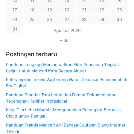
10
11
12
13
14
15
16
17
18
19
20
21
22
23
24
25
26
27
28
29
30
31
Agustus 2026
« Jul
Postingan terbaru
Panduan Lengkap Memanfaatkan Fitur Pencarian Tingkat
Lanjut untuk Mencari Kata Secara Akurat
Keterampilan Teknis Wajib yang Harus Dikuasai Penerjemah di
Era Digital
Panduan Standar Tata Letak dan Format Dokumen agar
Terjemahan Terlihat Profesional
Kerja Tim Lebih Mudah: Menggunakan Perangkat Berbasis
Cloud untuk Pemula
Panduan Praktis Mencari Arti Bahasa Gaul dan Slang Internet
Terkini