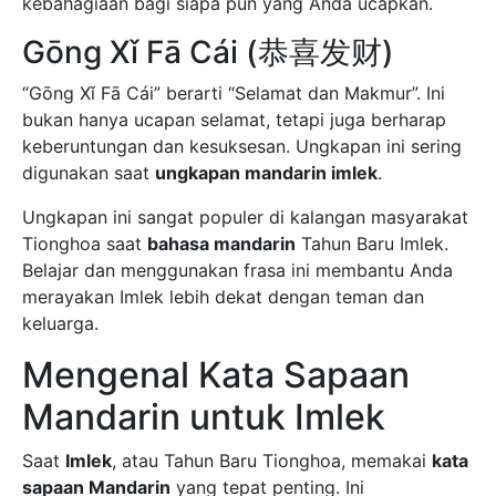
kebahagiaan bagi siapa pun yang Anda ucapkan.
Gōng Xǐ Fā Cái (恭喜发财)
“Gōng Xǐ Fā Cái” berarti “Selamat dan Makmur”. Ini
bukan hanya ucapan selamat, tetapi juga berharap
keberuntungan dan kesuksesan. Ungkapan ini sering
digunakan saat
ungkapan mandarin imlek
.
Ungkapan ini sangat populer di kalangan masyarakat
Tionghoa saat
bahasa mandarin
Tahun Baru Imlek.
Belajar dan menggunakan frasa ini membantu Anda
merayakan Imlek lebih dekat dengan teman dan
keluarga.
Mengenal Kata Sapaan
Mandarin untuk Imlek
Saat
Imlek
, atau Tahun Baru Tionghoa, memakai
kata
sapaan Mandarin
yang tepat penting. Ini