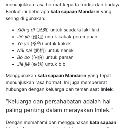
menunjukkan rasa hormat kepada tradisi dan budaya.
Berikut ini beberapa
kata sapaan Mandarin
yang
sering di gunakan:
Xiōng dì
(兄弟) untuk saudara laki-laki
Jiĕ jiĕ
(姐姐) untuk kakak perempuan
Yé ye
(爷爷) untuk kakek
Nǎi nai
(奶奶) untuk nenek
Bó bo
(伯伯) untuk paman
Jiĕ jiĕ
(姑姑) untuk bibi
Menggunakan
kata sapaan Mandarin
yang tepat
menunjukkan rasa hormat. Ini juga mempererat
hubungan dengan keluarga dan teman saat
Imlek
.
“Keluarga dan persahabatan adalah hal
paling penting dalam merayakan Imlek.”
Dengan memahami dan menggunakan
kata sapaan