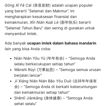
Gōng Xǐ Fā Cái
(恭喜发财) adalah ucapan populer
yang berarti “Selamat dan Makmur”. Ini
mengharapkan kesuksesan finansial dan
kemakmuran.
Xīn Nián Kuài Lè
(新年快乐) berarti
“Selamat Tahun Baru” dan sering di gunakan untuk
menyambut Imlek.
Ada banyak
ucapan imlek dalam bahasa mandarin
lain yang bisa Anda coba:
Nián Nián Yǒu Yú (年年有余) – “Semoga Anda
selalu berkecukupan setiap tahun”
Wànshì Rúyì (万事如意) – “Semoga semua urusan
berjalan lancar”
Jí Xiáng Nián Nián Bǎo Yǒu Duō (吉祥年年保有
余) – “Semoga Anda di berkahi keberuntungan
dan kemakmuran setiap tahun”
Shēntǐ Jiànkāng (身体健康) – “Semoga Anda
sehat selalu”