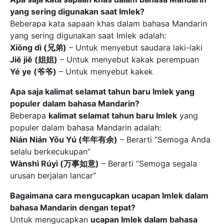
yang sering digunakan saat Imlek?
Beberapa kata sapaan khas dalam bahasa Mandarin
yang sering digunakan saat Imlek adalah:
Xiōng dì (兄弟)
– Untuk menyebut saudara laki-laki
Jiĕ jiĕ (姐姐)
– Untuk menyebut kakak perempuan
Yé ye (爷爷)
– Untuk menyebut kakek
Apa saja kalimat selamat tahun baru Imlek yang
populer dalam bahasa Mandarin?
Beberapa
kalimat selamat tahun baru Imlek
yang
populer dalam bahasa Mandarin adalah:
Nián Nián Yǒu Yú (年年有余)
– Berarti “Semoga Anda
selalu berkecukupan”
Wànshì Rúyì (万事如意)
– Berarti “Semoga segala
urusan berjalan lancar”
Bagaimana cara mengucapkan ucapan Imlek dalam
bahasa Mandarin dengan tepat?
Untuk mengucapkan
ucapan Imlek dalam bahasa