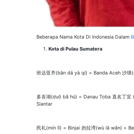
Beberapa Nama Kota Di Indonesia Dalam
B
Kota di Pulau Sumatera
班达亚齐(bān dá yà qí) = Banda Aceh 沙璜(s
多峇湖(duō bā hú) = Danau Toba 直名丁宜 (zhí
Siantar
民礼(mín lǐ) = Binjai 勿拉湾(wù lā wān) = B