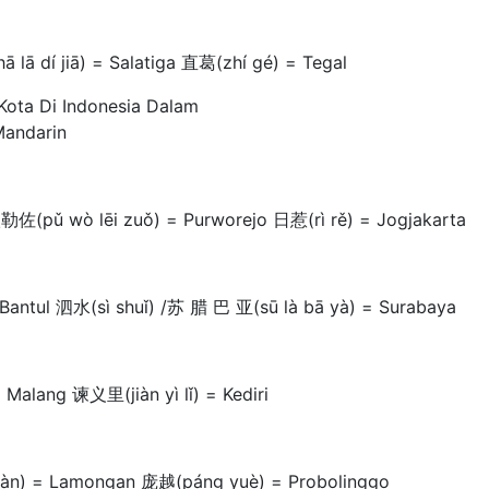
 dí jiā) = Salatiga 直葛(zhí gé) = Tegal
佐(pǔ wò lēi zuǒ) = Purworejo 日惹(rì rě) = Jogjakarta
Bantul 泗水(sì shuǐ) /苏 腊 巴 亚(sū là bā yà) = Surabaya
alang 谏义里(jiàn yì lǐ) = Kediri
àn) = Lamongan 庞越(páng yuè) = Probolinggo