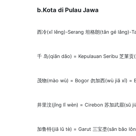
b.Kota di Pulau Jawa
西冷(xī lěng)-Serang 坦格朗(tǎn gé lǎng)-Ta
千 岛(qiān dǎo) = Kepulauan Seribu 芝莱贡(z
茂物(mào wù) = Bogor 勿加西(wù jiā xī) = 
井里汶(jǐng lǐ wèn) = Cirebon 苏加武眉(sū ji
加鲁特(jiā lǔ tè) = Garut 三宝垄(sān bǎo lǒn