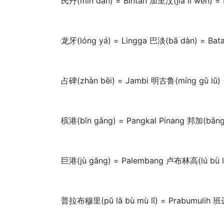
民丹(mín dān) = Bintan 加里汶(jiā lǐ wèn) =
龙牙(lóng yá) = Lingga 巴淡(bā dàn) = Bat
占碑(zhàn bēi) = Jambi 明古鲁(míng gǔ lǔ) 
槟港(bīn gǎng) = Pangkal Pinang 邦加(bāng 
巨港(jù gǎng) = Palembang 卢布林高(lú bù lí
普拉布穆里(pǔ lā bù mù lǐ) = Prabumulih 班