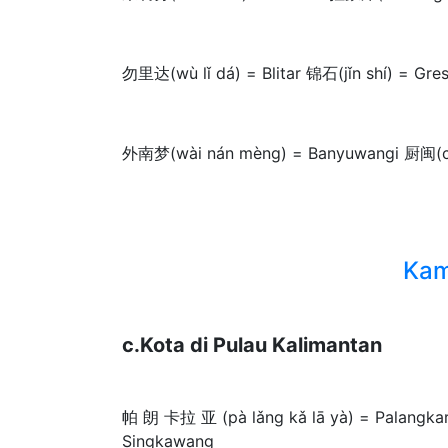
勿里达(wù lǐ dá) = Blitar 锦石(jǐn shí) = Gres
外南梦(wài nán mèng) = Banyuwangi 厨闽(ch
Kam
c.Kota di Pulau Kalimantan
帕 朗 卡拉 亚 (pà lǎng kǎ lā yà) = Palangk
Singkawang