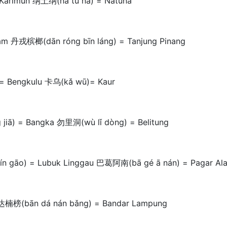
 Karimun 纳土纳(nà tǔ nà) = Natuna
am 丹戎槟榔(dān róng bīn láng) = Tanjung Pinang
= Bengkulu 卡乌(kǎ wū)= Kaur
jiā) = Bangka 勿里洞(wù lǐ dòng) = Belitung
n gāo) = Lubuk Linggau 巴葛阿南(bā gé ā nán) = Pagar Al
达楠榜(bān dá nán bǎng) = Bandar Lampung