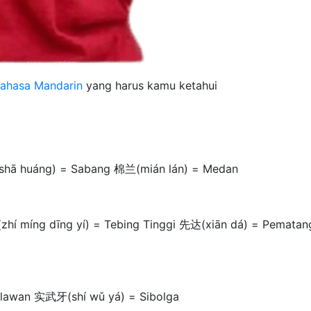
ahasa Mandarin
yang harus kamu ketahui
hā huáng) = Sabang 棉兰(mián lán) = Medan
 míng dīng yí) = Tebing Tinggi 先达(xiān dá) = Pematan
elawan 实武牙(shí wǔ yá) = Sibolga