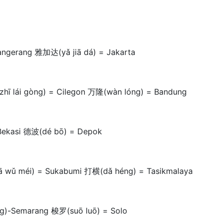
ngerang 雅加达(yǎ jiā dá) = Jakarta
hī lái gòng) = Cilegon 万隆(wàn lóng) = Bandung
Bekasi 德波(dé bō) = Depok
ā wǔ méi) = Sukabumi 打横(dǎ héng) = Tasikmalaya
g)-Semarang 梭罗(suō luō) = Solo