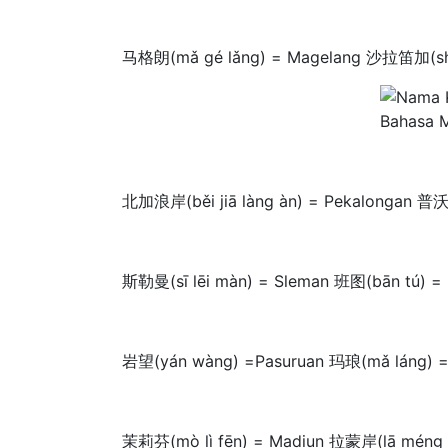
马格朗(mǎ gé lǎng) = Magelang 沙拉笛加(shā lā
北加浪岸(běi jiā làng àn) = Pekalongan 普沃勒
斯勒曼(sī lēi màn) = Sleman 班图(bān tú) = 
岩望(yán wàng) =Pasuruan 玛琅(mǎ láng) = M
茉莉芬(mò lì fēn) = Madiun 拉蒙岸(lā méng 