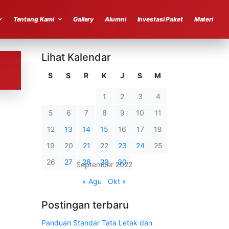
Tentang Kami
Gallery
Alumni
Investasi Paket
Materi
Lihat Kalendar
S
S
R
K
J
S
M
1
2
3
4
5
6
7
8
9
10
11
12
13
14
15
16
17
18
19
20
21
22
23
24
25
26
27
28
29
30
September 2022
« Agu
Okt »
Postingan terbaru
Panduan Standar Tata Letak dan