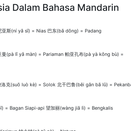
sia Dalam Bahasa Mandarin
尼亚斯(ní yǎ sī) = Nias 巴东(bā dōng) = Padang
亚曼(pà lǐ yǎ màn) = Pariaman 帕亚孔布(pà yà kǒng bù) =
洛克(suō luò kè) = Solok 北干巴鲁(běi gān bā lǔ) = Pekanb
= Bagan Siapi-api 望加丽(wàng jiā lì) = Bengkalis