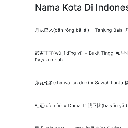
Nama Kota Di Indone
丹戎巴来(dān róng bā lái) = Tanjung Balai 
武吉丁宜(wǔ jí dīng yí) = Bukit Tinggi 帕里
Payakumbuh
莎瓦伦多(shā wǎ lún duō) = Sawah Lunto 梭
杜迈(dù mài) = Dumai 巴眼亚比(bā yǎn yǎ bǐ) 