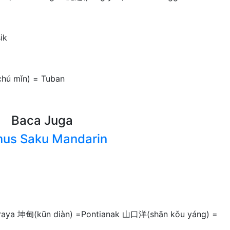
ik
ú mǐn) = Tuban
Baca Juga
us Saku Mandarin
araya 坤甸(kūn diàn) =Pontianak 山口洋(shān kǒu yáng) =