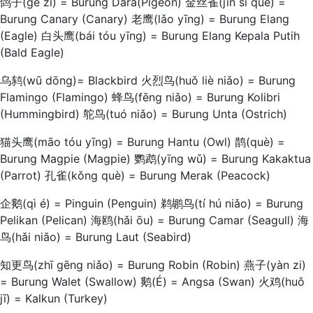
鸽子(gē zi) = Burung Dara(Pigeon) 金丝雀(jīn sī què) =
Burung Canary (Canary) 老鹰(lǎo yīng) = Burung Elang
(Eagle) 白头鹰(bái tóu yīng) = Burung Elang Kepala Putih
(Bald Eagle)
乌鸫(wū dōng)= Blackbird 火烈鸟(huǒ liè niǎo) = Burung
Flamingo (Flamingo) 蜂鸟(fēng niǎo) = Burung Kolibri
(Hummingbird) 鸵鸟(tuó niǎo) = Burung Unta (Ostrich)
猫头鹰(māo tóu yīng) = Burung Hantu (Owl) 鹊(què) =
Burung Magpie (Magpie) 鹦鹉(yīng wǔ) = Burung Kakaktua
(Parrot) 孔雀(kǒng què) = Burung Merak (Peacock)
企鹅(qì é) = Pinguin (Penguin) 鹈鹕鸟(tí hú niǎo) = Burung
Pelikan (Pelican) 海鸥(hǎi ōu) = Burung Camar (Seagull) 海
鸟(hǎi niǎo) = Burung Laut (Seabird)
知更鸟(zhī gēng niǎo) = Burung Robin (Robin) 燕子(yàn zi)
= Burung Walet (Swallow) 鹅(É) = Angsa (Swan) 火鸡(huǒ
jī) = Kalkun (Turkey)