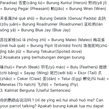
Paradise) 苍鹭(cāng lù)= Burung Kuntul (Heron) 野鸡(yě jī)
= Burung Pegar (Pheasant) 鹪(jiāo) = Burung Wren (Wren)
禾雀属(hé què shǔ) = Burung Gelatik (Genus/ Padda) 走鹃
(zǒu juān)= Burung Roadrunner (Roadrunner) 蓝松鸦(lán
sōng yā) = Burung Blue Jay (Blue Jay)
苏拉冢雉(sū lā zhǒng zhì) = Burung Maleo (Maleo) 梅花雀
(méi huā què) = Burung Pipit (Estrildid finch) 珠颈斑鸠(zhū
jǐng bān jiū) = Burung Tekukur(Spoted dove)
2.Kosakata yang berhubungan dengan burung
喙(huì)= Paruh (Beak) 羽毛(yǔ máo) = Bulu (Feathers) 翅膀
(chì bǎng) = Sayap (Wing) 尾巴(wěi bā) = Ekor (Tail) 爪
(zhǎo) = Ceker (Claw) 蛋(dàn) = Telur (Egg) 孵化(fū huà) =
Menetas (To hatch) 飞(fēi) = Terbang (Fly)
3. Kalimat Berguna (Useful Sentences)
你的鹦鹉会说活吗？(nǐ de yīng wǔ huì shuō huó ma? Can
your parrot talking? Apakah burung kakak tua mu dapat