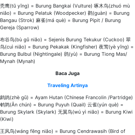
秃鹰(tū yīng) = Burung Bangkai (Vulture) 啄木鸟(zhuó mù
niǎo) = Burung Pelatuk (Woodpecker) 鹳(guàn) = Burung
Bangau (Strok) 麻雀(má què) = Burung Pipit / Burung
Gereja (Sparrow)
布谷鸟(bù gǔ niǎo) = Sejenis Burung Tekukur (Cuckoo) 翠
鸟(cuì niǎo) = Burung Pekakak (Kingfisher) 夜莺(yè yīng) =
Burung Bulbul (Nightingale) 鹆(yù) = Burung Tiong Mas/
Mynah (Mynah)
Baca Juga
Traveling Artinya
鹧鸪(zhè gū) = Ayam Hutan (Chinese Francolin /Partridge)
鹌鹑(Ān chún) = Burung Puyuh (Quail) 云雀(yún què) =
Burung Skylark (Skylark) 无翼鸟(wú yì niǎo) = Burung Kiwi
(Kiwi)
王风鸟(wáng fēng niǎo) = Burung Cendrawasih (Bird of