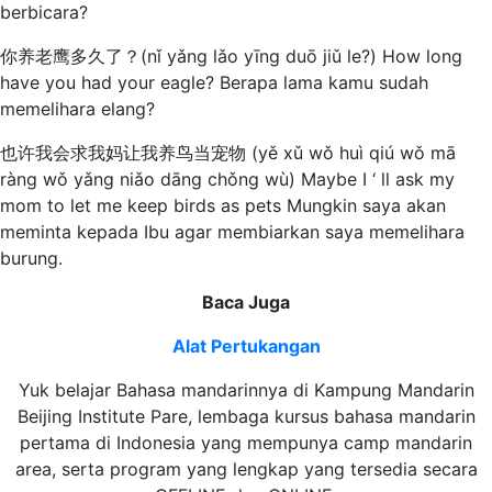
berbicara?
你养老鹰多久了？(nǐ yǎng lǎo yīng duō jiǔ le?) How long
have you had your eagle? Berapa lama kamu sudah
memelihara elang?
也许我会求我妈让我养鸟当宠物 (yě xǔ wǒ huì qiú wǒ mā
ràng wǒ yǎng niǎo dāng chǒng wù) Maybe I ‘ ll ask my
mom to let me keep birds as pets Mungkin saya akan
meminta kepada Ibu agar membiarkan saya memelihara
burung.
Baca Juga
Alat Pertukangan
Yuk belajar Bahasa mandarinnya di Kampung Mandarin
Beijing Institute Pare, lembaga kursus bahasa mandarin
pertama di Indonesia yang mempunya camp mandarin
area, serta program yang lengkap yang tersedia secara