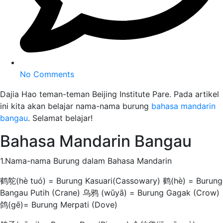
No Comments
Dajia Hao teman-teman Beijing Institute Pare. Pada artikel
ini kita akan belajar nama-nama burung
bahasa mandarin
bangau
. Selamat belajar!
Bahasa Mandarin Bangau
1.Nama-nama Burung dalam Bahasa Mandarin
鹤鸵(hè tuó) = Burung Kasuari(Cassowary) 鹤(hè) = Burung
Bangau Putih (Crane) 乌鸦 (wūyā) = Burung Gagak (Crow)
鸽(gē)= Burung Merpati (Dove)