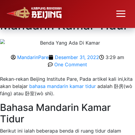
#Belajar Bahasa
Mandarin Kamar Tidur
MandarinPare
Desember 31, 2022
3:29 am
One Comment
Rekan-rekan Beijing Institute Pare, Pada artikel kali ini,kita
akan belajar
bahasa mandarin kamar tidur
adalah 卧房(wò
fáng) atau 卧室(wò shì).
Bahasa Mandarin Kamar
Tidur
Berikut ini ialah beberapa benda di ruang tidur dalam