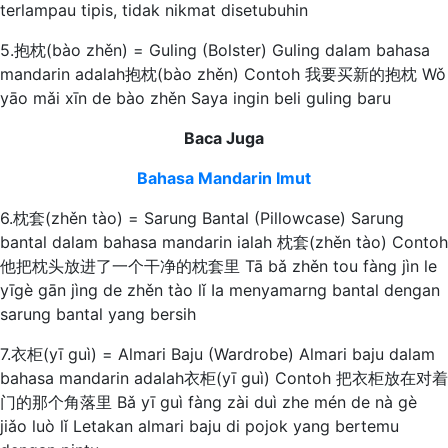
terlampau tipis, tidak nikmat disetubuhin
5.抱枕(bào zhěn) = Guling (Bolster) Guling dalam bahasa
mandarin adalah抱枕(bào zhěn) Contoh 我要买新的抱枕 Wǒ
yāo mǎi xīn de bào zhěn Saya ingin beli guling baru
Baca Juga
Bahasa Mandarin Imut
6.枕套(zhěn tào) = Sarung Bantal (Pillowcase) Sarung
bantal dalam bahasa mandarin ialah 枕套(zhěn tào) Contoh
他把枕头放进了一个干净的枕套里 Tā bǎ zhěn tou fàng jìn le
yīgè gān jìng de zhěn tào lǐ Ia menyamarng bantal dengan
sarung bantal yang bersih
7.衣柜(yī guì) = Almari Baju (Wardrobe) Almari baju dalam
bahasa mandarin adalah衣柜(yī guì) Contoh 把衣柜放在对着
门的那个角落里 Bǎ yī guì fàng zài duì zhe mén de nà gè
jiǎo luò lǐ Letakan almari baju di pojok yang bertemu