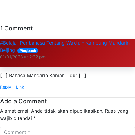
1 Comment
#Belajar Peribahasa Tentang Waktu - Kampung Mandarin
Beijing
Pingback
01/01/2023 at 2:32 pm
[…] Bahasa Mandarin Kamar Tidur […]
Reply
Link
Add a Comment
Alamat email Anda tidak akan dipublikasikan.
Ruas yang
wajib ditandai
*
Comment