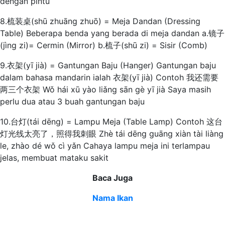
dengan pintu
8.梳装桌(shū zhuāng zhuō) = Meja Dandan (Dressing
Table) Beberapa benda yang berada di meja dandan a.镜子
(jìng zi)= Cermin (Mirror) b.梳子(shū zi) = Sisir (Comb)
9.衣架(yī jià) = Gantungan Baju (Hanger) Gantungan baju
dalam bahasa mandarin ialah 衣架(yī jià) Contoh 我还需要
两三个衣架 Wǒ hái xū yào liǎng sān gè yī jià Saya masih
perlu dua atau 3 buah gantungan baju
10.台灯(tái dēng) = Lampu Meja (Table Lamp) Contoh 这台
灯光线太亮了，照得我刺眼 Zhè tái dēng guāng xiàn tài liàng
le, zhào dé wǒ cì yǎn Cahaya lampu meja ini terlampau
jelas, membuat mataku sakit
Baca Juga
Nama Ikan