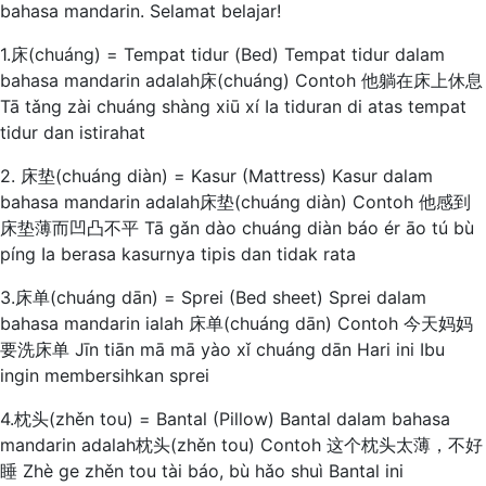
bahasa mandarin. Selamat belajar!
1.床(chuáng) = Tempat tidur (Bed) Tempat tidur dalam
bahasa mandarin adalah床(chuáng) Contoh 他躺在床上休息
Tā tǎng zài chuáng shàng xiū xí Ia tiduran di atas tempat
tidur dan istirahat
2. 床垫(chuáng diàn) = Kasur (Mattress) Kasur dalam
bahasa mandarin adalah床垫(chuáng diàn) Contoh 他感到
床垫薄而凹凸不平 Tā gǎn dào chuáng diàn báo ér āo tú bù
píng Ia berasa kasurnya tipis dan tidak rata
3.床单(chuáng dān) = Sprei (Bed sheet) Sprei dalam
bahasa mandarin ialah 床单(chuáng dān) Contoh 今天妈妈
要洗床单 Jīn tiān mā mā yào xǐ chuáng dān Hari ini Ibu
ingin membersihkan sprei
4.枕头(zhěn tou) = Bantal (Pillow) Bantal dalam bahasa
mandarin adalah枕头(zhěn tou) Contoh 这个枕头太薄，不好
睡 Zhè ge zhěn tou tài báo, bù hǎo shuì Bantal ini