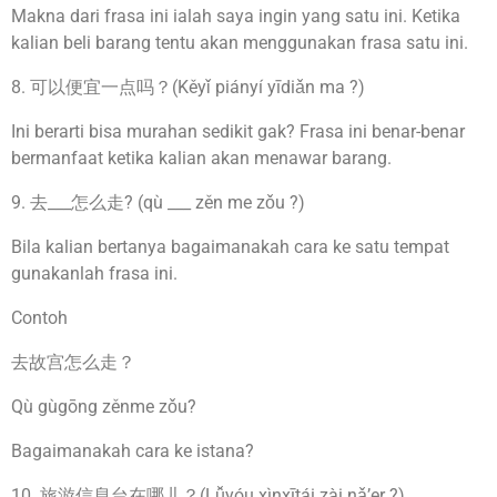
Makna dari frasa ini ialah saya ingin yang satu ini. Ketika
kalian beli barang tentu akan menggunakan frasa satu ini.
8. 可以便宜一点吗？(Kěyǐ piányí yīdiǎn ma ?)
Ini berarti bisa murahan sedikit gak? Frasa ini benar-benar
bermanfaat ketika kalian akan menawar barang.
9. 去___怎么走? (qù ___ zěn me zǒu ?)
Bila kalian bertanya bagaimanakah cara ke satu tempat
gunakanlah frasa ini.
Contoh
去故宫怎么走？
Qù gùgōng zěnme zǒu?
Bagaimanakah cara ke istana?
10. 旅游信息台在哪儿？(Lǚyóu xìnxītái zài nǎ’er ?)