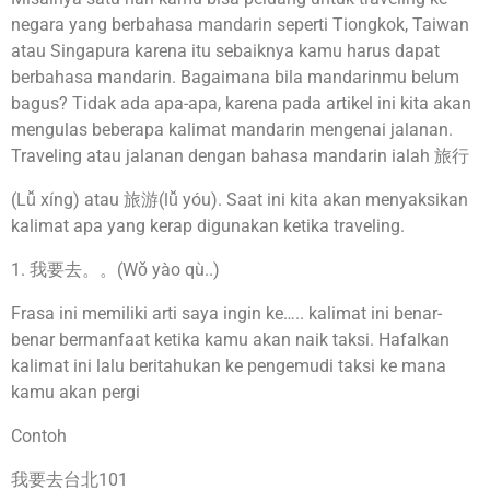
negara yang berbahasa mandarin seperti Tiongkok, Taiwan
atau Singapura karena itu sebaiknya kamu harus dapat
berbahasa mandarin. Bagaimana bila mandarinmu belum
bagus? Tidak ada apa-apa, karena pada artikel ini kita akan
mengulas beberapa kalimat mandarin mengenai jalanan.
Traveling atau jalanan dengan bahasa mandarin ialah 旅行
(Lǚ xíng) atau 旅游(lǚ yóu). Saat ini kita akan menyaksikan
kalimat apa yang kerap digunakan ketika traveling.
1. 我要去。。(Wǒ yào qù..)
Frasa ini memiliki arti saya ingin ke….. kalimat ini benar-
benar bermanfaat ketika kamu akan naik taksi. Hafalkan
kalimat ini lalu beritahukan ke pengemudi taksi ke mana
kamu akan pergi
Contoh
我要去台北101