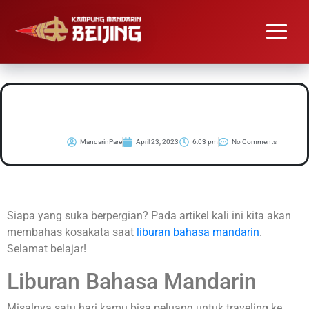
#Belajar Liburan
Bahasa Mandarin
MandarinPare
April 23, 2023
6:03 pm
No Comments
Siapa yang suka berpergian? Pada artikel kali ini kita akan
membahas kosakata saat
liburan bahasa mandarin
.
Selamat belajar!
Liburan Bahasa Mandarin
Misalnya satu hari kamu bisa peluang untuk traveling ke