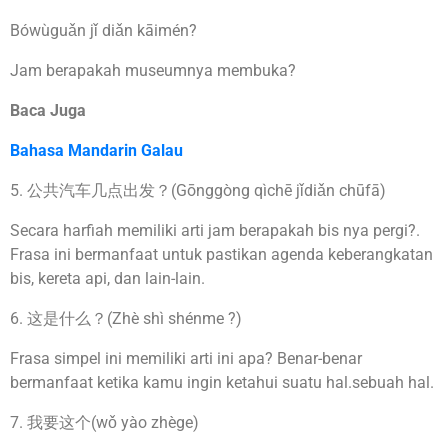
Bówùguǎn jǐ diǎn kāimén?
Jam berapakah museumnya membuka?
Baca Juga
Bahasa Mandarin Galau
5. 公共汽车几点出发？(Gōnggòng qìchē jǐdiǎn chūfā)
Secara harfiah memiliki arti jam berapakah bis nya pergi?.
Frasa ini bermanfaat untuk pastikan agenda keberangkatan
bis, kereta api, dan lain-lain.
6. 这是什么？(Zhè shì shénme ?)
Frasa simpel ini memiliki arti ini apa? Benar-benar
bermanfaat ketika kamu ingin ketahui suatu hal.sebuah hal.
7. 我要这个(wǒ yào zhège)