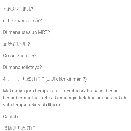
地铁站在哪儿?
dì tiě zhàn zài nǎr?
Di mana stasiun MRT?
厕所在哪儿？
Cèsuǒ zài nǎ’er?
Di mana toiletnya?
4. 。。。几点开门？(… Jǐ diǎn kāimén ?)
Maknanya jam berapakah…. membuka? Frasa ini benar-
benar bermanfaat ketika kamu ingin ketahui jam berapakah
satu tempat rekreasi dibuka.
Contoh
博物馆几点开门？