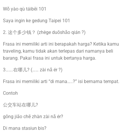
Wǒ yào qù táiběi 101
Saya ingin ke gedung Taipei 101
2. 这个多少钱？ (zhège duōshǎo qián ?)
Frasa ini memiliki arti ini berapakah harga? Ketika kamu
traveling, kamu tidak akan terlepas dari namanya beli
barang. Pakai frasa ini untuk bertanya harga.
3…….在哪儿? (…… zài nǎ ér ?)
Frasa ini memiliki arti “di mana…..?” isi bernama tempat.
Contoh
公交车站在哪儿?
gōng jiāo chē zhàn zài nǎ ér?
Di mana stasiun bis?