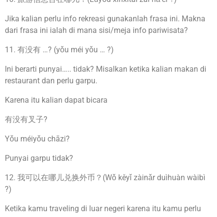
Jika kalian perlu info rekreasi gunakanlah frasa ini. Makna
dari frasa ini ialah di mana sisi/meja info pariwisata?
11. 有没有 …? (yǒu méi yǒu … ?)
Ini berarti punyai….. tidak? Misalkan ketika kalian makan di
restaurant dan perlu garpu.
Karena itu kalian dapat bicara
有没有叉子?
Yǒu méiyǒu chāzi?
Punyai garpu tidak?
12. 我可以在哪儿兑换外币？(Wǒ kěyǐ zàinǎr duìhuàn wàibì
?)
Ketika kamu traveling di luar negeri karena itu kamu perlu