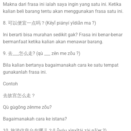
Makna dari frasa ini ialah saya ingin yang satu ini. Ketika
kalian beli barang tentu akan menggunakan frasa satu ini.
8. 可以便宜一点吗？(Kěyǐ piányí yīdiǎn ma ?)
Ini berarti bisa murahan sedikit gak? Frasa ini benar-benar
bermanfaat ketika kalian akan menawar barang.
9. 去___怎么走? (qù ___ zěn me zǒu ?)
Bila kalian bertanya bagaimanakah cara ke satu tempat
gunakanlah frasa ini.
Contoh
去故宫怎么走？
Qù gùgōng zěnme zǒu?
Bagaimanakah cara ke istana?
10. 旅游信息台在哪儿？(Lǚyóu xìnxītái zài nǎ’er ?)