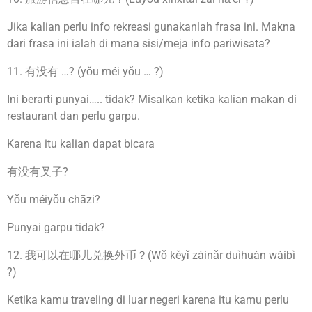
Jika kalian perlu info rekreasi gunakanlah frasa ini. Makna
dari frasa ini ialah di mana sisi/meja info pariwisata?
11. 有没有 …? (yǒu méi yǒu … ?)
Ini berarti punyai….. tidak? Misalkan ketika kalian makan di
restaurant dan perlu garpu.
Karena itu kalian dapat bicara
有没有叉子?
Yǒu méiyǒu chāzi?
Punyai garpu tidak?
12. 我可以在哪儿兑换外币？(Wǒ kěyǐ zàinǎr duìhuàn wàibì
?)
Ketika kamu traveling di luar negeri karena itu kamu perlu