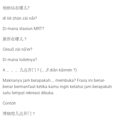
地铁站在哪儿?
dì tiě zhàn zài nǎr?
Di mana stasiun MRT?
厕所在哪儿？
Cèsuǒ zài nǎ’er?
Di mana toiletnya?
4. 。。。几点开门？(… Jǐ diǎn kāimén ?)
Maknanya jam berapakah…. membuka? Frasa ini benar-
benar bermanfaat ketika kamu ingin ketahui jam berapakah
satu tempat rekreasi dibuka.
Contoh
博物馆几点开门？