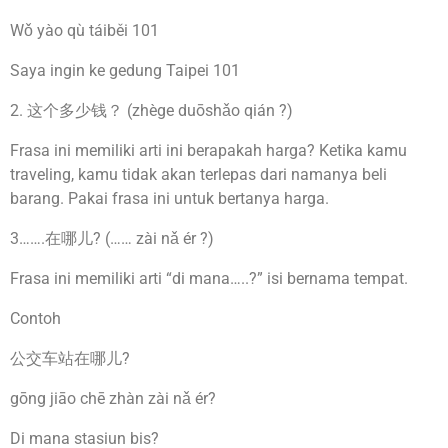
Wǒ yào qù táiběi 101
Saya ingin ke gedung Taipei 101
2. 这个多少钱？ (zhège duōshǎo qián ?)
Frasa ini memiliki arti ini berapakah harga? Ketika kamu
traveling, kamu tidak akan terlepas dari namanya beli
barang. Pakai frasa ini untuk bertanya harga.
3…….在哪儿? (…… zài nǎ ér ?)
Frasa ini memiliki arti “di mana…..?” isi bernama tempat.
Contoh
公交车站在哪儿?
gōng jiāo chē zhàn zài nǎ ér?
Di mana stasiun bis?