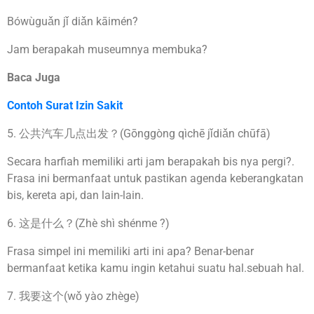
Bówùguǎn jǐ diǎn kāimén?
Jam berapakah museumnya membuka?
Baca Juga
Contoh Surat Izin Sakit
5. 公共汽车几点出发？(Gōnggòng qìchē jǐdiǎn chūfā)
Secara harfiah memiliki arti jam berapakah bis nya pergi?.
Frasa ini bermanfaat untuk pastikan agenda keberangkatan
bis, kereta api, dan lain-lain.
6. 这是什么？(Zhè shì shénme ?)
Frasa simpel ini memiliki arti ini apa? Benar-benar
bermanfaat ketika kamu ingin ketahui suatu hal.sebuah hal.
7. 我要这个(wǒ yào zhège)