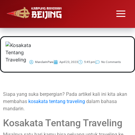
#Belajar Kosakata
Tentang Traveling
MandarinPare
April 23, 2023
5:45 pm
No Comments
Siapa yang suka berpergian? Pada artikel kali ini kita akan
membahas
kosakata tentang traveling
dalam bahasa
mandarin.
Kosakata Tentang Traveling
Misalnya satu hari kamu bisa peluang untuk traveling ke