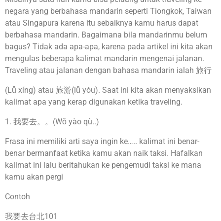
negara yang berbahasa mandarin seperti Tiongkok, Taiwan
atau Singapura karena itu sebaiknya kamu harus dapat
berbahasa mandarin. Bagaimana bila mandarinmu belum
bagus? Tidak ada apa-apa, karena pada artikel ini kita akan
mengulas beberapa kalimat mandarin mengenai jalanan.
Traveling atau jalanan dengan bahasa mandarin ialah 旅行
(Lǚ xíng) atau 旅游(lǚ yóu). Saat ini kita akan menyaksikan
kalimat apa yang kerap digunakan ketika traveling.
1. 我要去。。(Wǒ yào qù..)
Frasa ini memiliki arti saya ingin ke….. kalimat ini benar-
benar bermanfaat ketika kamu akan naik taksi. Hafalkan
kalimat ini lalu beritahukan ke pengemudi taksi ke mana
kamu akan pergi
Contoh
我要去台北101