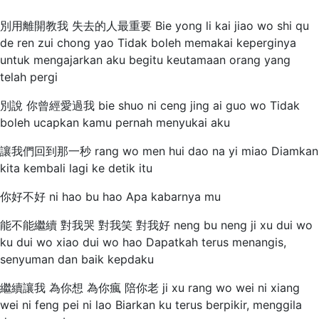
別用離開教我 失去的人最重要 Bie yong li kai jiao wo shi qu
de ren zui chong yao Tidak boleh memakai keperginya
untuk mengajarkan aku begitu keutamaan orang yang
telah pergi
別說 你曾經愛過我 bie shuo ni ceng jing ai guo wo Tidak
boleh ucapkan kamu pernah menyukai aku
讓我們回到那一秒 rang wo men hui dao na yi miao Diamkan
kita kembali lagi ke detik itu
你好不好 ni hao bu hao Apa kabarnya mu
能不能繼續 對我哭 對我笑 對我好 neng bu neng ji xu dui wo
ku dui wo xiao dui wo hao Dapatkah terus menangis,
senyuman dan baik kepdaku
繼續讓我 為你想 為你瘋 陪你老 ji xu rang wo wei ni xiang
wei ni feng pei ni lao Biarkan ku terus berpikir, menggila