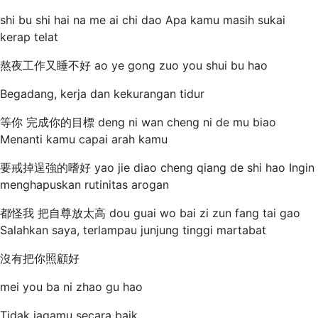
shi bu shi hai na me ai chi dao Apa kamu masih sukai
kerap telat
熬夜工作又睡不好 ao ye gong zuo you shui bu hao
Begadang, kerja dan kekurangan tidur
等你 完成你的目標 deng ni wan cheng ni de mu biao
Menanti kamu capai arah kamu
要戒掉逞強的嗜好 yao jie diao cheng qiang de shi hao Ingin
menghapuskan rutinitas arogan
都怪我 把自尊放太高 dou guai wo bai zi zun fang tai gao
Salahkan saya, terlampau junjung tinggi martabat
沒有把你照顧好
mei you ba ni zhao gu hao
Tidak jagamu secara baik