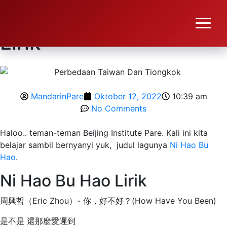
#Belajar Ni Hao Bu Hao
Lirik
MandarinPare
Oktober 12, 2022
10:39 am
No Comments
Haloo.. teman-teman Beijing Institute Pare. Kali ini kita
belajar sambil bernyanyi yuk, judul lagunya
Ni Hao Bu
Hao
.
Ni Hao Bu Hao Lirik
周興哲（Eric Zhou）- 你，好不好？(How Have You Been)
是不是 還那麼愛遲到