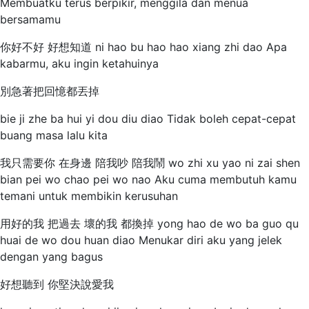
Membuatku terus berpikir, menggila dan menua
bersamamu
你好不好 好想知道 ni hao bu hao hao xiang zhi dao Apa
kabarmu, aku ingin ketahuinya
別急著把回憶都丟掉
bie ji zhe ba hui yi dou diu diao Tidak boleh cepat-cepat
buang masa lalu kita
我只需要你 在身邊 陪我吵 陪我鬧 wo zhi xu yao ni zai shen
bian pei wo chao pei wo nao Aku cuma membutuh kamu
temani untuk membikin kerusuhan
用好的我 把過去 壞的我 都換掉 yong hao de wo ba guo qu
huai de wo dou huan diao Menukar diri aku yang jelek
dengan yang bagus
好想聽到 你堅決說愛我