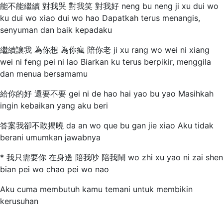
能不能繼續 對我哭 對我笑 對我好 neng bu neng ji xu dui wo
ku dui wo xiao dui wo hao Dapatkah terus menangis,
senyuman dan baik kepadaku
繼續讓我 為你想 為你瘋 陪你老 ji xu rang wo wei ni xiang
wei ni feng pei ni lao Biarkan ku terus berpikir, menggila
dan menua bersamamu
給你的好 還要不要 gei ni de hao hai yao bu yao Masihkah
ingin kebaikan yang aku beri
答案我卻不敢揭曉 da an wo que bu gan jie xiao Aku tidak
berani umumkan jawabnya
* 我只需要你 在身邊 陪我吵 陪我鬧 wo zhi xu yao ni zai shen
bian pei wo chao pei wo nao
Aku cuma membutuh kamu temani untuk membikin
kerusuhan