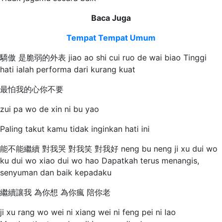
Baca Juga
Tempat Tempat Umum
驕傲 是脆弱的外表 jiao ao shi cui ruo de wai biao Tinggi
hati ialah performa dari kurang kuat
最怕我的心你不要
zui pa wo de xin ni bu yao
Paling takut kamu tidak inginkan hati ini
能不能繼續 對我哭 對我笑 對我好 neng bu neng ji xu dui wo
ku dui wo xiao dui wo hao Dapatkah terus menangis,
senyuman dan baik kepadaku
繼續讓我 為你想 為你瘋 陪你老
ji xu rang wo wei ni xiang wei ni feng pei ni lao