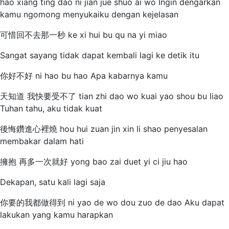
hao xiang ting dao ni jian jue shuo ai wo Ingin dengarkan
kamu ngomong menyukaiku dengan kejelasan
可惜回不去那一秒 ke xi hui bu qu na yi miao
Sangat sayang tidak dapat kembali lagi ke detik itu
你好不好 ni hao bu hao Apa kabarnya kamu
天知道 我快要受不了 tian zhi dao wo kuai yao shou bu liao
Tuhan tahu, aku tidak kuat
後悔鑽進心裡燒 hou hui zuan jin xin li shao penyesalan
membakar dalam hati
擁抱 再多一次就好 yong bao zai duet yi ci jiu hao
Dekapan, satu kali lagi saja
你要的我都做得到 ni yao de wo dou zuo de dao Aku dapat
lakukan yang kamu harapkan