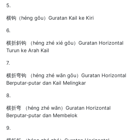
5.
横钩（héng gōu）Guratan Kail ke Kiri
6.
横折斜钩 （héng zhé xié gōu）Guratan Horizontal
Turun ke Arah Kail
7.
横折弯钩 （héng zhé wān gōu）Guratan Horizontal
Berputar-putar dan Kail Melingkar
8.
横折弯 （héng zhé wān）Guratan Horizontal
Berputar-putar dan Membelok
9.