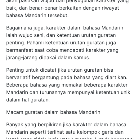
akan pastikan wujud dan penyuguhan karakter yang
baik, dan benar-benar berkaitan dengan riwayat
bahasa Mandarin tersebut.
Bagaimana juga, karakter dalam bahasa Mandarin
ialah wujud seni, dan ketentuan urutan guratan
penting. Pahami ketentuan urutan guratan juga
bermanfaat saat coba mendapati karakter yang
jarang-jarang dipakai dalam kamus.
Penting untuk dicatat jika urutan guratan bisa
bervariatif bergantung pada bahasa yang diartikan.
Beberapa bahasa yang memakai beberapa karakter
Mandarin dan turunannya mempunyai ketentuan unik
dalam hal guratan.
Macam guratan dalam bahasa Mandarin
Banyak yang berpikiran jika karakter dalam bahasa
Mandarin seperti terlihat satu kelompok garis dan