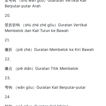
竖弯钩 （shù wān gōu）Guaratan Vertikal Kail
Berputar-putar Arah
20.
竖折折钩 （shù zhé zhé gōu）Guratan Vertikal
Membelok dan Kail Turun ke Bawah
21.
撇折 （piě zhé）Guratan Membelok ke Kiri Bawah
22.
撇点 （piě diǎn）Guratan Titik Membelok
23.
弯钩 （wān gōu）Guratan Kail Berputar-putar
24