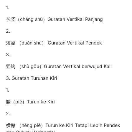
1.
长竖（cháng shù）Guratan Vertikal Panjang
2.
短竖 （duǎn shù） Guratan Vertikal Pendek
3.
竖钩 （shù gōu）Guratan Vertikal berwujud Kail
3. Guratan Turunan Kiri
1.
撇（piě）Turun ke Kiri
2.
横撇 （héng piě）Turun ke Kiri Tetapi Lebih Pendek