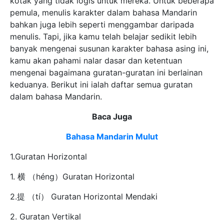
kotak yang tidak logis untuk mereka. Untuk beberapa
pemula, menulis karakter dalam bahasa Mandarin
bahkan juga lebih seperti menggambar daripada
menulis. Tapi, jika kamu telah belajar sedikit lebih
banyak mengenai susunan karakter bahasa asing ini,
kamu akan pahami nalar dasar dan ketentuan
mengenai bagaimana guratan-guratan ini berlainan
keduanya. Berikut ini ialah daftar semua guratan
dalam bahasa Mandarin.
Baca Juga
Bahasa Mandarin Mulut
1.Guratan Horizontal
1. 横 （héng）Guratan Horizontal
2.提 （tí） Guratan Horizontal Mendaki
2. Guratan Vertikal