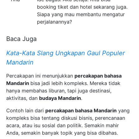
booking tiket dan hotel sekarang juga.
Siapa yang mau membantu mengatur
perjalanannya?
Baca Juga
Kata-Kata Slang Ungkapan Gaul Populer
Mandarin
Percakapan ini menunjukkan
percakapan bahasa
Mandarin
bisa jadi lebih kompleks. Mereka tidak
hanya membahas liburan, tapi juga destinasi,
aktivitas, dan
budaya Mandarin
.
Contoh lain dari
percakapan bahasa Mandarin
yang
kompleks bisa tentang diskusi bisnis, perencanaan
acara, atau isu sosial dan politik. Semakin mahir
Anda, semakin banyak topik yang bisa dibahas.