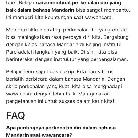
baik. Belajar
cara membuat perkenalan diri yang
baik dalam bahasa Mandarin
bisa sangat membantu.
Ini memberi kita keuntungan saat wawancara.
Mempraktikkan strategi perkenalan diri yang efektif
bisa meningkatkan rasa percaya diri kita. Bergabung
dengan kelas bahasa Mandarin di Beijing Institute
Pare adalah langkah yang baik. Di sini, kita bisa
berinteraksi dengan instruktur yang berpengalaman.
Belajar teori saja tidak cukup. Kita harus terus
berlatih berbicara dalam bahasa Mandarin. Dengan
skrip perkenalan yang kuat, kita bisa menghadapi
wawancara dengan lebih baik. Mari gunakan
pengetahuan ini untuk sukses dalam karir kita!
FAQ
Apa pentingnya perkenalan diri dalam bahasa
Mandarin saat wawancara?