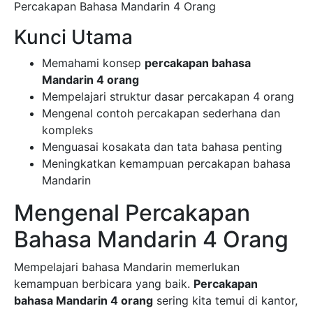
Percakapan Bahasa Mandarin 4 Orang
Kunci Utama
Memahami konsep
percakapan bahasa
Mandarin 4 orang
Mempelajari struktur dasar percakapan 4 orang
Mengenal contoh percakapan sederhana dan
kompleks
Menguasai kosakata dan tata bahasa penting
Meningkatkan kemampuan percakapan bahasa
Mandarin
Mengenal Percakapan
Bahasa Mandarin 4 Orang
Mempelajari bahasa Mandarin memerlukan
kemampuan berbicara yang baik.
Percakapan
bahasa Mandarin 4 orang
sering kita temui di kantor,