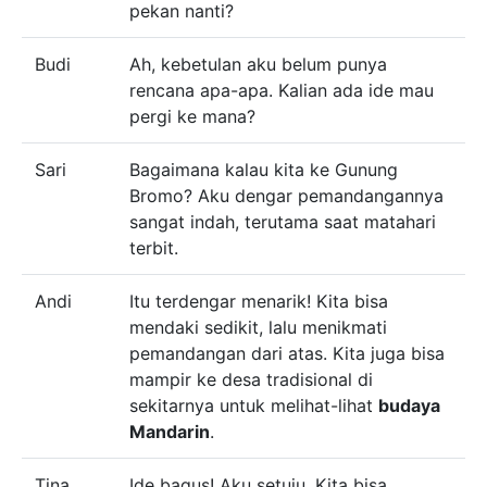
pekan nanti?
Budi
Ah, kebetulan aku belum punya
rencana apa-apa. Kalian ada ide mau
pergi ke mana?
Sari
Bagaimana kalau kita ke Gunung
Bromo? Aku dengar pemandangannya
sangat indah, terutama saat matahari
terbit.
Andi
Itu terdengar menarik! Kita bisa
mendaki sedikit, lalu menikmati
pemandangan dari atas. Kita juga bisa
mampir ke desa tradisional di
sekitarnya untuk melihat-lihat
budaya
Mandarin
.
Tina
Ide bagus! Aku setuju. Kita bisa