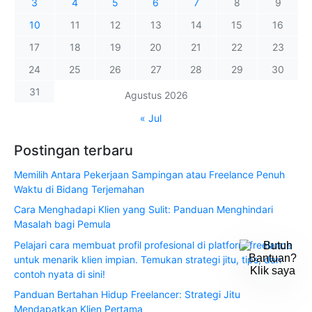
3
4
5
6
7
8
9
10
11
12
13
14
15
16
17
18
19
20
21
22
23
24
25
26
27
28
29
30
31
Agustus 2026
« Jul
Postingan terbaru
Memilih Antara Pekerjaan Sampingan atau Freelance Penuh
Waktu di Bidang Terjemahan
Cara Menghadapi Klien yang Sulit: Panduan Menghindari
Masalah bagi Pemula
Pelajari cara membuat profil profesional di platform freelance
untuk menarik klien impian. Temukan strategi jitu, tips, dan
contoh nyata di sini!
Panduan Bertahan Hidup Freelancer: Strategi Jitu
Mendapatkan Klien Pertama