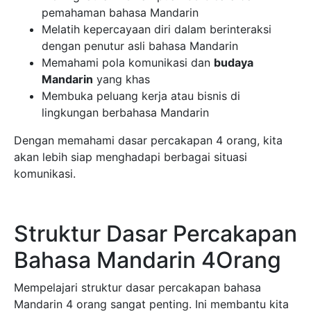
pemahaman bahasa Mandarin
Melatih kepercayaan diri dalam berinteraksi
dengan penutur asli bahasa Mandarin
Memahami pola komunikasi dan
budaya
Mandarin
yang khas
Membuka peluang kerja atau bisnis di
lingkungan berbahasa Mandarin
Dengan memahami dasar percakapan 4 orang, kita
akan lebih siap menghadapi berbagai situasi
komunikasi.
Struktur Dasar Percakapan
Bahasa Mandarin 4Orang
Mempelajari struktur dasar percakapan bahasa
Mandarin 4 orang sangat penting. Ini membantu kita