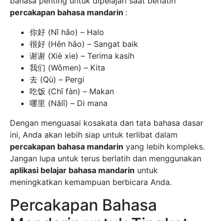
bahasa penting untuk dipelajari saat berlatih
percakapan bahasa mandarin
:
你好 (Nǐ hǎo) – Halo
很好 (Hěn hǎo) – Sangat baik
谢谢 (Xiè xie) – Terima kasih
我们 (Wǒmen) – Kita
去 (Qù) – Pergi
吃饭 (Chī fàn) – Makan
哪里 (Nǎlǐ) – Di mana
Dengan menguasai kosakata dan tata bahasa dasar
ini, Anda akan lebih siap untuk terlibat dalam
percakapan bahasa mandarin
yang lebih kompleks.
Jangan lupa untuk terus berlatih dan menggunakan
aplikasi belajar bahasa mandarin
untuk
meningkatkan kemampuan berbicara Anda.
Percakapan Bahasa