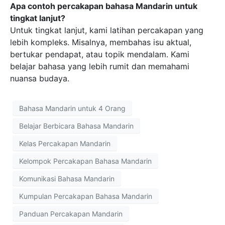
Apa contoh percakapan bahasa Mandarin untuk
tingkat lanjut?
Untuk tingkat lanjut, kami latihan percakapan yang
lebih kompleks. Misalnya, membahas isu aktual,
bertukar pendapat, atau topik mendalam. Kami
belajar bahasa yang lebih rumit dan memahami
nuansa budaya.
Bahasa Mandarin untuk 4 Orang
Belajar Berbicara Bahasa Mandarin
Kelas Percakapan Mandarin
Kelompok Percakapan Bahasa Mandarin
Komunikasi Bahasa Mandarin
Kumpulan Percakapan Bahasa Mandarin
Panduan Percakapan Mandarin