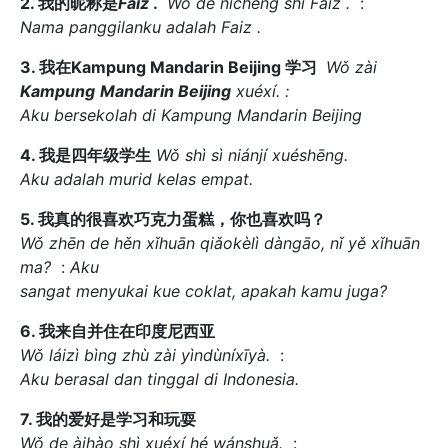
2. 我的昵称是
Faiz
.
Wǒ de nìchēng shì
Faiz
.
:
Nama panggilanku adalah
Faiz
.
3. 我在Kampung Mandarin Beijing 学习
Wǒ zài
Kampung
Mandarin Beijing
xuéxí. :
Aku bersekolah di Kampung Mandarin Beijing
4. 我是四年级学生
Wǒ shì sì niánjí xuéshēng.
Aku adalah murid kelas empat.
5. 我真的很喜欢巧克力蛋糕，你也喜欢吗？
Wǒ zhēn de hěn xǐhuān qiǎokèlì dàngāo, nǐ yě xǐhuān
ma?
:
Aku
sangat menyukai kue coklat, apakah kamu juga?
6. 我来自并住在印度尼西亚
Wǒ láizì bìng zhù zài yìndùníxīyà.
:
Aku berasal dan tinggal di Indonesia.
7. 我的爱好是学习和玩耍
Wǒ de àihào shì xuéxí hé wánshuǎ.
: