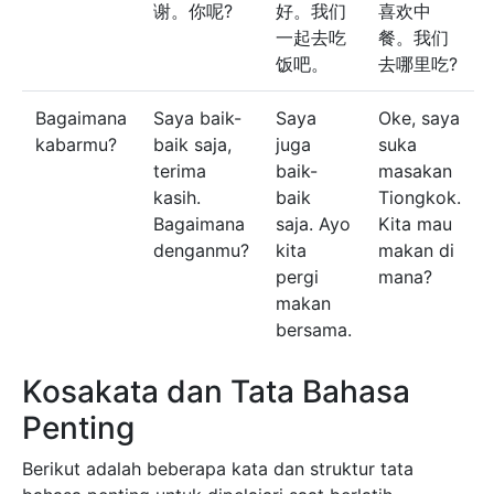
谢。你呢?
好。我们
喜欢中
一起去吃
餐。我们
饭吧。
去哪里吃?
Bagaimana
Saya baik-
Saya
Oke, saya
kabarmu?
baik saja,
juga
suka
terima
baik-
masakan
kasih.
baik
Tiongkok.
Bagaimana
saja. Ayo
Kita mau
denganmu?
kita
makan di
pergi
mana?
makan
bersama.
Kosakata dan Tata Bahasa
Penting
Berikut adalah beberapa kata dan struktur tata