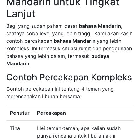
Mandarin untuk Tingkat
Lanjut
Bagi yang sudah paham dasar
bahasa Mandarin
,
saatnya coba level yang lebih tinggi. Kami akan kasih
contoh percakapan
bahasa Mandarin
yang lebih
kompleks. Ini termasuk situasi rumit dan penggunaan
bahasa yang lebih dalam, termasuk
budaya
Mandarin
.
Contoh Percakapan Kompleks
Contoh percakapan ini tentang 4 teman yang
merencanakan liburan bersama:
Penutur
Percakapan
Tina
Hei teman-teman, apa kalian sudah
punya rencana untuk liburan akhir