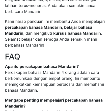
latihan terus-menerus, Anda akan semakin lancar
berbicara Mandarin.
Kami harap panduan ini membantu Anda mempelajari
percakapan bahasa Mandarin
,
belajar bahasa
Mandarin
, dan mengikuti
kursus bahasa Mandarin
.
Selamat belajar dan semoga Anda semakin mahir
berbahasa Mandarin!
FAQ
Apa itu percakapan bahasa Mandarin?
Percakapan bahasa Mandarin 4 orang adalah cara
berkomunikasi dengan empat orang. Ini membantu
meningkatkan kemampuan berbicara dan memahami
bahasa Mandarin.
Mengapa penting mempelajari percakapan bahasa
Mandarin?