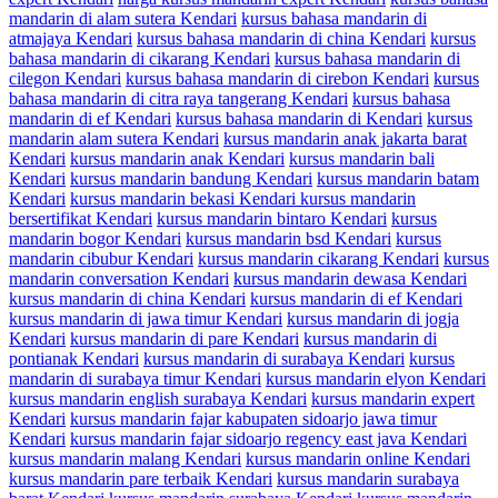
mandarin di alam sutera Kendari
kursus bahasa mandarin di
atmajaya Kendari
kursus bahasa mandarin di china Kendari
kursus
bahasa mandarin di cikarang Kendari
kursus bahasa mandarin di
cilegon Kendari
kursus bahasa mandarin di cirebon Kendari
kursus
bahasa mandarin di citra raya tangerang Kendari
kursus bahasa
mandarin di ef Kendari
kursus bahasa mandarin di Kendari
kursus
mandarin alam sutera Kendari
kursus mandarin anak jakarta barat
Kendari
kursus mandarin anak Kendari
kursus mandarin bali
Kendari
kursus mandarin bandung Kendari
kursus mandarin batam
Kendari
kursus mandarin bekasi Kendari kursus mandarin
bersertifikat Kendari
kursus mandarin bintaro Kendari
kursus
mandarin bogor Kendari
kursus mandarin bsd Kendari
kursus
mandarin cibubur Kendari
kursus mandarin cikarang Kendari
kursus
mandarin conversation Kendari
kursus mandarin dewasa Kendari
kursus mandarin di china Kendari
kursus mandarin di ef Kendari
kursus mandarin di jawa timur Kendari
kursus mandarin di jogja
Kendari
kursus mandarin di pare Kendari
kursus mandarin di
pontianak Kendari
kursus mandarin di surabaya Kendari
kursus
mandarin di surabaya timur Kendari
kursus mandarin elyon Kendari
kursus mandarin english surabaya Kendari
kursus mandarin expert
Kendari
kursus mandarin fajar kabupaten sidoarjo jawa timur
Kendari
kursus mandarin fajar sidoarjo regency east java Kendari
kursus mandarin malang Kendari
kursus mandarin online Kendari
kursus mandarin pare terbaik Kendari
kursus mandarin surabaya