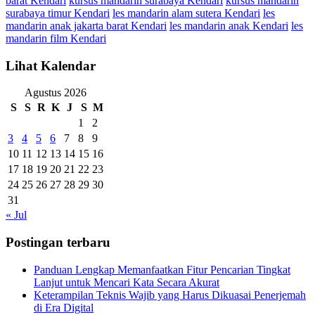
barat Kendari
kursus mandarin surabaya Kendari
kursus mandarin
surabaya timur Kendari
les mandarin alam sutera Kendari
les
mandarin anak jakarta barat Kendari
les mandarin anak Kendari
les
mandarin film Kendari
Lihat Kalendar
Agustus 2026
S
S
R
K
J
S
M
1
2
3
4
5
6
7
8
9
10
11
12
13
14
15
16
17
18
19
20
21
22
23
24
25
26
27
28
29
30
31
« Jul
Postingan terbaru
Panduan Lengkap Memanfaatkan Fitur Pencarian Tingkat
Lanjut untuk Mencari Kata Secara Akurat
Keterampilan Teknis Wajib yang Harus Dikuasai Penerjemah
di Era Digital