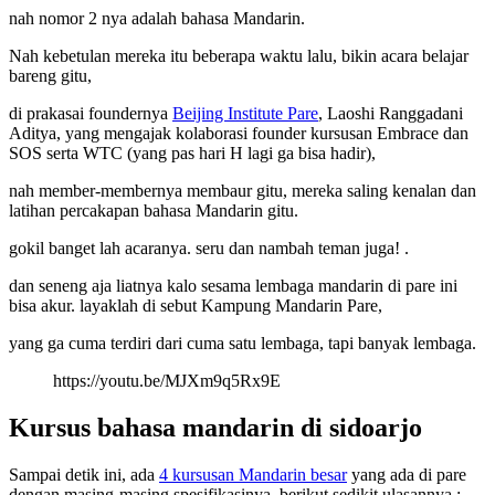
nah nomor 2 nya adalah bahasa Mandarin.
Nah kebetulan mereka itu beberapa waktu lalu, bikin acara belajar
bareng gitu,
di prakasai foundernya
Beijing Institute Pare
, Laoshi Ranggadani
Aditya, yang mengajak kolaborasi founder kursusan Embrace dan
SOS serta WTC (yang pas hari H lagi ga bisa hadir),
nah member-membernya membaur gitu, mereka saling kenalan dan
latihan percakapan bahasa Mandarin gitu.
gokil banget lah acaranya. seru dan nambah teman juga! .
dan seneng aja liatnya kalo sesama lembaga mandarin di pare ini
bisa akur. layaklah di sebut Kampung Mandarin Pare,
yang ga cuma terdiri dari cuma satu lembaga, tapi banyak lembaga.
https://youtu.be/MJXm9q5Rx9E
Kursus bahasa mandarin di sidoarjo
Sampai detik ini, ada
4 kursusan Mandarin besar
yang ada di pare
dengan masing-masing spesifikasinya. berikut sedikit ulasannya :