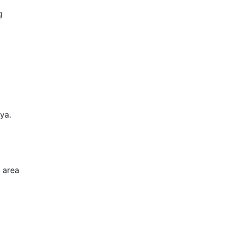
g
ya.
 area