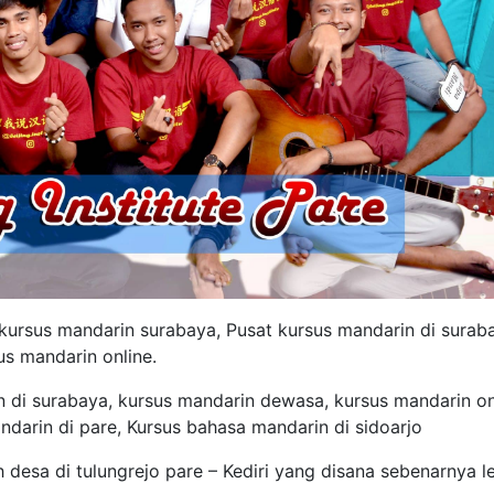
 kursus mandarin surabaya, Pusat kursus mandarin di surab
s mandarin online.
 di surabaya, kursus mandarin dewasa, kursus mandarin on
ndarin di pare, Kursus bahasa mandarin di sidoarjo
desa di tulungrejo pare – Kediri yang disana sebenarnya l