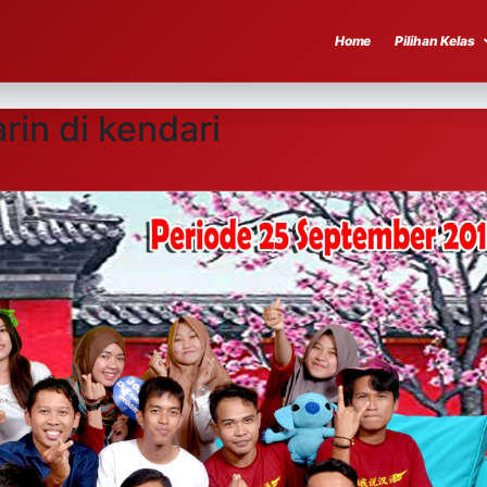
Home
Pilihan Kelas
in di kendari