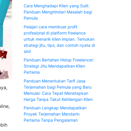
Cara Menghadapi Klien yang Sulit:
Panduan Menghindari Masalah bagi
Pemula
Pelajari cara membuat profil
profesional di platform freelance
untuk menarik klien impian. Temukan
strategi jitu, tips, dan contoh nyata di
sini!
Panduan Bertahan Hidup Freelancer:
Strategi Jitu Mendapatkan Klien
Pertama
Panduan Menentukan Tarif Jasa
Terjemahan bagi Pemula yang Baru
aya,
Memulai: Cara Tepat Menetapkan
Harga Tanpa Takut Kehilangan Klien
line,
Panduan Lengkap Mendapatkan
Proyek Terjemahan Mandarin
Pertama Tanpa Pengalaman
ebih