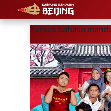
Kursus bahasa mandar