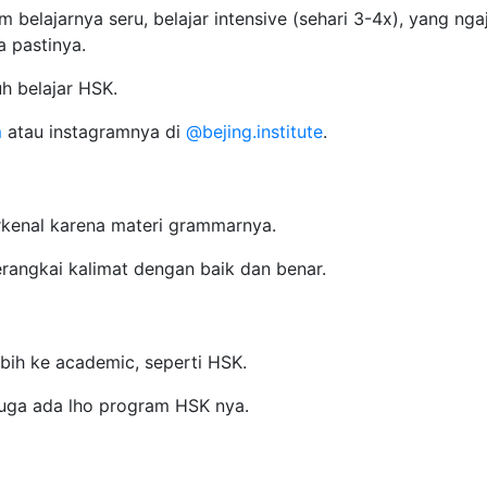
 belajarnya seru, belajar intensive (sehari 3-4x), yang nga
a pastinya.
h belajar HSK.
m
atau instagramnya di
@bejing.institute
.
rkenal karena materi grammarnya.
rangkai kalimat dengan baik dan benar.
ebih ke academic, seperti HSK.
S juga ada lho program HSK nya.