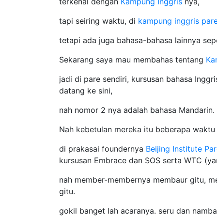
terkenal dengan
Kampung Inggris
nya,
tapi seiring waktu, di
kampung inggris par
tetapi ada juga bahasa-bahasa lainnya sep
Sekarang saya mau membahas tentang
Ka
jadi di pare sendiri, kursusan bahasa Ingg
datang ke sini,
nah nomor 2 nya adalah bahasa Mandarin.
Nah kebetulan mereka itu beberapa waktu la
di prakasai foundernya
Beijing Institute Pa
kursusan Embrace dan SOS serta WTC (yang 
nah member-membernya membaur gitu, mere
gitu.
gokil banget lah acaranya. seru dan namba