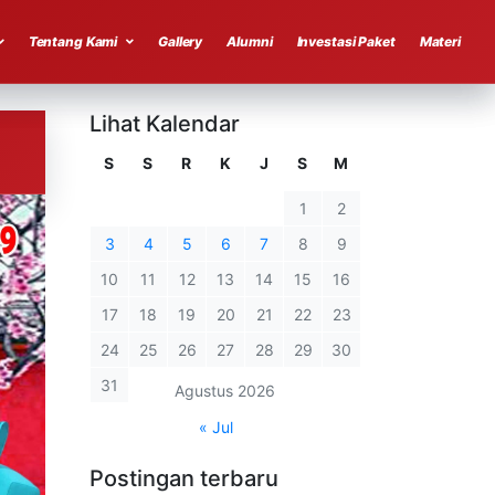
Tentang Kami
Gallery
Alumni
Investasi Paket
Materi
Lihat Kalendar
S
S
R
K
J
S
M
1
2
3
4
5
6
7
8
9
10
11
12
13
14
15
16
17
18
19
20
21
22
23
24
25
26
27
28
29
30
31
Agustus 2026
« Jul
Postingan terbaru