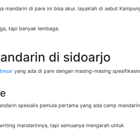
a mandarin di pare ini bisa akur. layaklah di sebut Kampun
ga, tapi banyak lembaga.
ndarin di sidoarjo
 besar
yang ada di pare dengan masing-masing spesifikasin
re
 mandarin spesialis pemula pertama yang ada camp mandarin
writing mandarinnya, tapi semuanya mengarah untuk