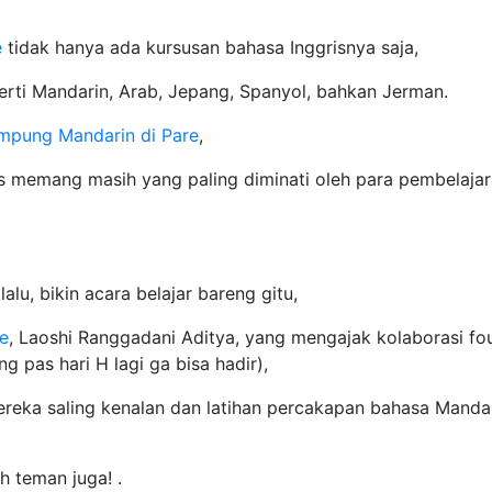
e
tidak hanya ada kursusan bahasa Inggrisnya saja,
erti Mandarin, Arab, Jepang, Spanyol, bahkan Jerman.
mpung Mandarin di Pare
,
ris memang masih yang paling diminati oleh para pembelaja
lu, bikin acara belajar bareng gitu,
re
, Laoshi Ranggadani Aditya, yang mengajak kolaborasi fo
pas hari H lagi ga bisa hadir),
ka saling kenalan dan latihan percakapan bahasa Manda
h teman juga! .