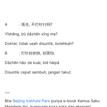
A : 医生, 不打针行吗?
Yīshēng, bù dǎzhēn xíng ma?
Dokter, tidak usah disuntik, bolehkah?
B : 打针好的快, 别害怕.
Dǎzhēn hǎo de kuài, bié hàipà
Disuntik cepat sembuh, jangan takut.
___
Btw
Beijing Institute Pare
punya e-book Kamus Saku
Mandarin lho, kumpulan kosa kata dan ekspresi