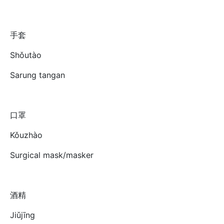
手套
Shǒutào
Sarung tangan
口罩
Kǒuzhào
Surgical mask/masker
酒精
Jiǔjīng