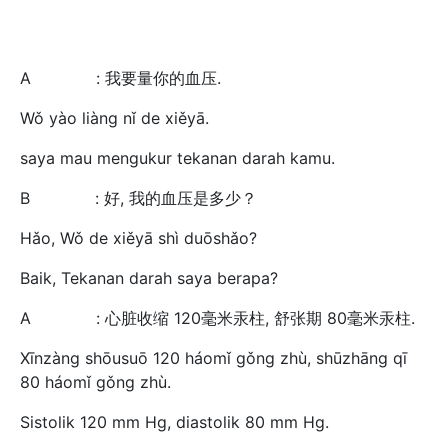
A : 我要量你的血压.
Wǒ yào liàng nǐ de xiěyā.
saya mau mengukur tekanan darah kamu.
B : 好, 我的血压是多少？
Hǎo, Wǒ de xiěyā shì duōshǎo?
Baik, Tekanan darah saya berapa?
A : 心脏收缩 120毫米汞柱, 舒张期 80毫米汞柱.
Xīnzàng shōusuō 120 háomǐ gǒng zhù, shūzhāng qī
80 háomǐ gǒng zhù.
Sistolik 120 mm Hg, diastolik 80 mm Hg.