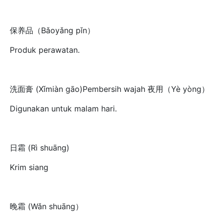
保养品（Bǎoyǎng pǐn）
Produk perawatan.
洗面膏 (Xǐmiàn gāo)Pembersih wajah 夜用（Yè yòng）
Digunakan untuk malam hari.
日霜 (Rì shuāng)
Krim siang
晚霜 (Wǎn shuāng）