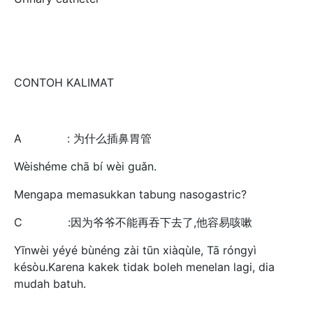
CONTOH KALIMAT
A : 为什么插鼻胃管
Wèishéme chā bí wèi guǎn.
Mengapa memasukkan tabung nasogastric?
C :因为爷爷不能再吞下去了,他容易咳嗽
Yīnwèi yéyé bùnéng zài tūn xiàqùle, Tā róngyì
késòu.Karena kakek tidak boleh menelan lagi, dia
mudah batuh.