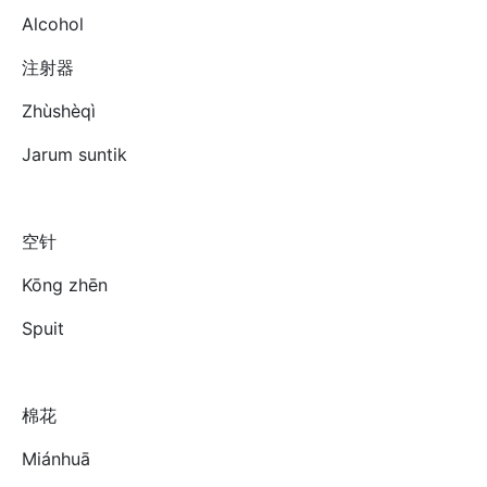
Alcohol
注射器
Zhùshèqì
Jarum suntik
空针
Kōng zhēn
Spuit
棉花
Miánhuā