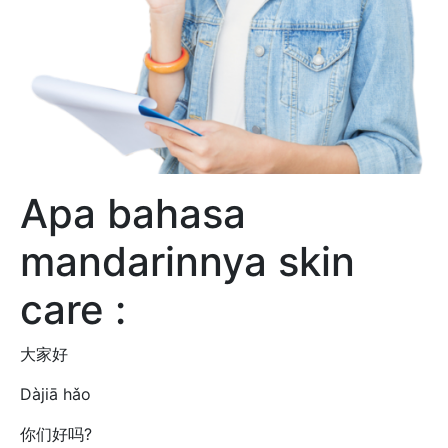
Apa bahasa
mandarinnya skin
care :
大家好
Dàjiā hǎo
你们好吗?