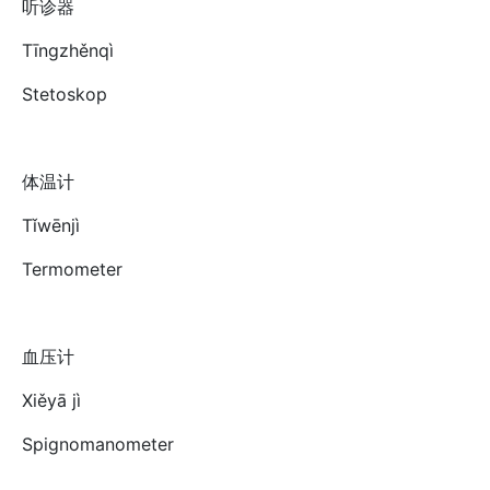
听诊器
Tīngzhěnqì
Stetoskop
体温计
Tǐwēnjì
Termometer
血压计
Xiěyā jì
Spignomanometer