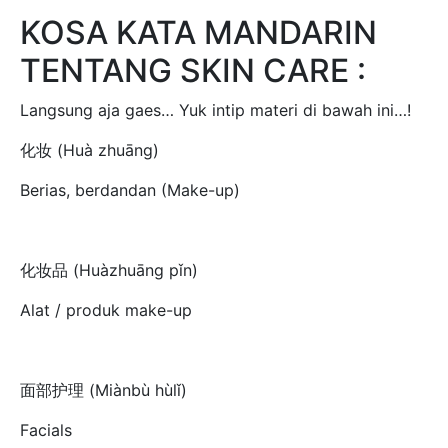
KOSA KATA MANDARIN
TENTANG SKIN CARE :
Langsung aja gaes… Yuk intip materi di bawah ini…!
化妆 (Huà zhuāng)
Berias, berdandan (Make-up)
化妆品 (Huàzhuāng pǐn)
Alat / produk make-up
面部护理 (Miànbù hùlǐ)
Facials