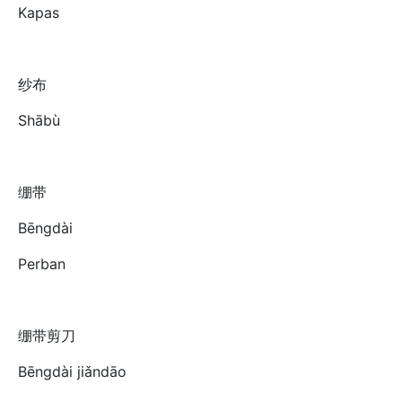
Kapas
纱布
Shābù
绷带
Bēngdài
Perban
绷带剪刀
Bēngdài jiǎndāo