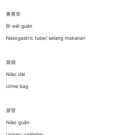
鼻胃管
Bí wèi guǎn
Nasogastric tube/ selang makanan
尿袋
Niào dài
Urine bag
尿管
Niào guǎn
Urinary catheter