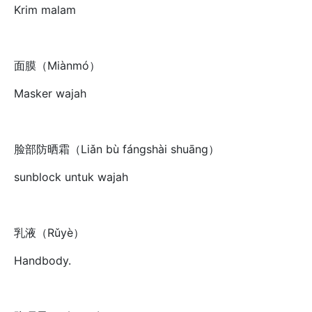
Krim malam
面膜（Miànmó）
Masker wajah
脸部防晒霜（Liǎn bù fángshài shuāng）
sunblock untuk wajah
乳液（Rǔyè）
Handbody.