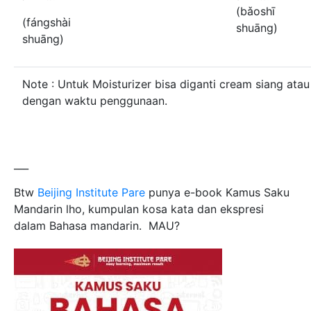
(bǎoshī
(fángshài
shuāng)
shuāng)
Note : Untuk Moisturizer bisa diganti cream siang ata
dengan waktu penggunaan.
___
Btw
Beijing Institute Pare
punya e-book Kamus Saku
Mandarin lho, kumpulan kosa kata dan ekspresi
dalam Bahasa mandarin. MAU?