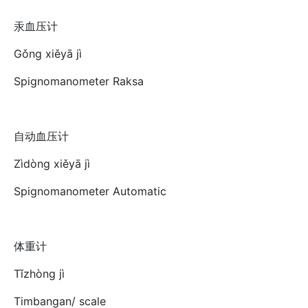
汞血压计
Gǒng xiěyā jì
Spignomanometer Raksa
自动血压计
Zìdòng xiěyā jì
Spignomanometer Automatic
体重计
Tǐzhòng jì
Timbangan/ scale