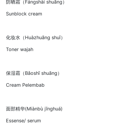
防晒霜（Fángshài shuāng）
Sunblock cream
化妆水（Huàzhuāng shuǐ）
Toner wajah
保湿霜（Bǎoshī shuāng）
Cream Pelembab
面部精华(Miànbù jīnghuá)
Essense/ serum