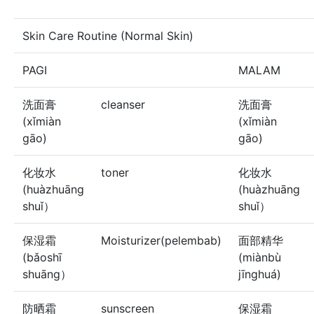
Skin Care Routine (Normal Skin)
PAGI
MALAM
洗面膏
cleanser
洗面膏
(xǐmiàn
(xǐmiàn
gāo)
gāo)
化妆水
toner
化妆水
(huàzhuāng
(huàzhuāng
shuǐ）
shuǐ）
保湿霜
Moisturizer(pelembab)
面部精华
(bǎoshī
(miànbù
shuāng）
jīnghuá)
防晒霜
sunscreen
保湿霜