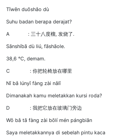
Tǐwēn duōshǎo dù
Suhu badan berapa derajat?
A : 三十八度榴, 发烧了.
Sānshíbā dù liú, fāshāole.
38,6 °C, demam.
C : 你把轮椅放在哪里
Nǐ bǎ lúnyǐ fàng zài nǎlǐ
Dimanakah kamu meletakkan kursi roda?
D : 我把它放在玻璃门旁边
Wǒ bǎ tā fàng zài bōlí mén pángbiān
Saya meletakkannya di sebelah pintu kaca