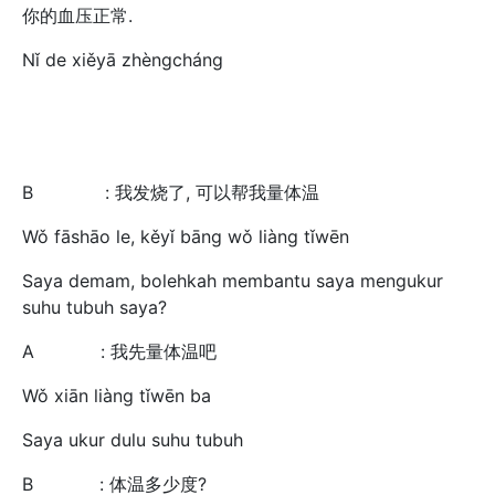
你的血压正常.
Nǐ de xiěyā zhèngcháng
B : 我发烧了, 可以帮我量体温
Wǒ fāshāo le, kěyǐ bāng wǒ liàng tǐwēn
Saya demam, bolehkah membantu saya mengukur
suhu tubuh saya?
A : 我先量体温吧
Wǒ xiān liàng tǐwēn ba
Saya ukur dulu suhu tubuh
B : 体温多少度?