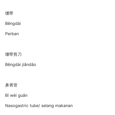
绷带
Bēngdài
Perban
绷带剪刀
Bēngdài jiǎndāo
鼻胃管
Bí wèi guǎn
Nasogastric tube/ selang makanan