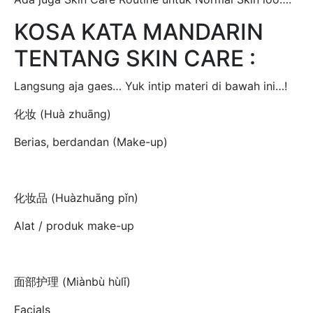
KOSA KATA MANDARIN
TENTANG SKIN CARE :
Langsung aja gaes… Yuk intip materi di bawah ini…!
化妆 (Huà zhuāng)
Berias, berdandan (Make-up)
化妆品 (Huàzhuāng pǐn)
Alat / produk make-up
面部护理 (Miànbù hùlǐ)
Facials