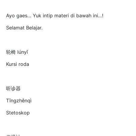
Ayo gaes… Yuk intip materi di bawah ini…!
Selamat Belajar.
轮椅 lúnyǐ
Kursi roda
听诊器
Tīngzhěnqì
Stetoskop