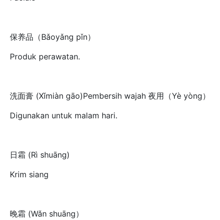
保养品（Bǎoyǎng pǐn）
Produk perawatan.
洗面膏 (Xǐmiàn gāo)Pembersih wajah 夜用（Yè yòng）
Digunakan untuk malam hari.
日霜 (Rì shuāng)
Krim siang
晚霜 (Wǎn shuāng）