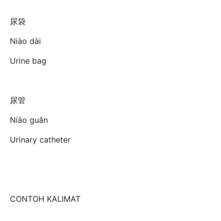
尿袋
Niào dài
Urine bag
尿管
Niào guǎn
Urinary catheter
CONTOH KALIMAT