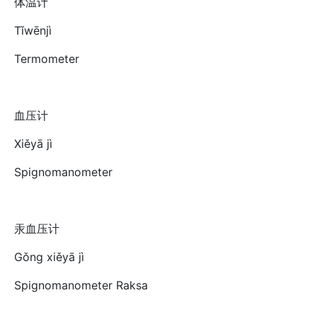
体温计
Tǐwēnjì
Termometer
血压计
Xiěyā jì
Spignomanometer
汞血压计
Gǒng xiěyā jì
Spignomanometer Raksa