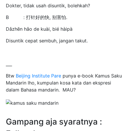
Dokter, tidak usah disuntik, bolehkah?
B : 打针好的快, 别害怕.
Dǎzhēn hǎo de kuài, bié hàipà
Disuntik cepat sembuh, jangan takut.
___
Btw
Beijing Institute Pare
punya e-book Kamus Saku
Mandarin lho, kumpulan kosa kata dan ekspresi
dalam Bahasa mandarin. MAU?
Gampang aja syaratnya :