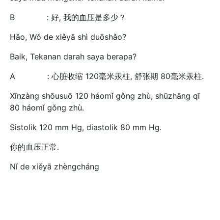
B : 好, 我的血压是多少？
Hǎo, Wǒ de xiěyā shì duōshǎo?
Baik, Tekanan darah saya berapa?
A : 心脏收缩 120毫米汞柱, 舒张期 80毫米汞柱.
Xīnzàng shōusuō 120 háomǐ gǒng zhù, shūzhāng qī
80 háomǐ gǒng zhù.
Sistolik 120 mm Hg, diastolik 80 mm Hg.
你的血压正常.
Nǐ de xiěyā zhèngcháng