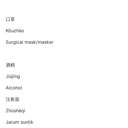
口罩
Kǒuzhào
Surgical mask/masker
酒精
Jiǔjīng
Alcohol
注射器
Zhùshèqì
Jarum suntik