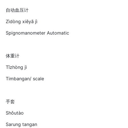
自动血压计
Zìdòng xiěyā jì
Spignomanometer Automatic
体重计
Tǐzhòng jì
Timbangan/ scale
手套
Shǒutào
Sarung tangan