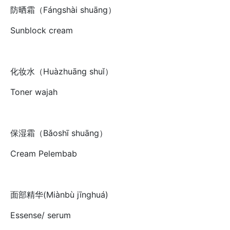
防晒霜（Fángshài shuāng）
Sunblock cream
化妆水（Huàzhuāng shuǐ）
Toner wajah
保湿霜（Bǎoshī shuāng）
Cream Pelembab
面部精华(Miànbù jīnghuá)
Essense/ serum