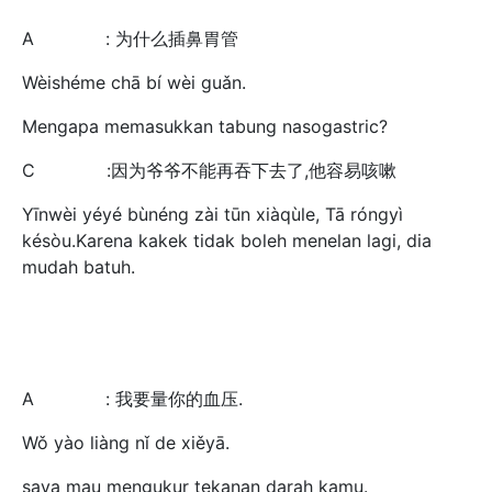
A : 为什么插鼻胃管
Wèishéme chā bí wèi guǎn.
Mengapa memasukkan tabung nasogastric?
C :因为爷爷不能再吞下去了,他容易咳嗽
Yīnwèi yéyé bùnéng zài tūn xiàqùle, Tā róngyì
késòu.Karena kakek tidak boleh menelan lagi, dia
mudah batuh.
A : 我要量你的血压.
Wǒ yào liàng nǐ de xiěyā.
saya mau mengukur tekanan darah kamu.