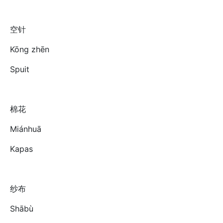
空针
Kōng zhēn
Spuit
棉花
Miánhuā
Kapas
纱布
Shābù