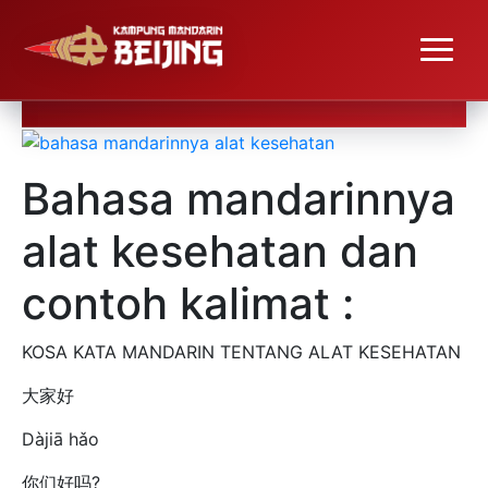
Bahasa mandarinnya alat
kesehatan
Bahasa mandarinnya
alat kesehatan dan
contoh kalimat :
KOSA KATA MANDARIN TENTANG ALAT KESEHATAN
大家好
Dàjiā hǎo
你们好吗?