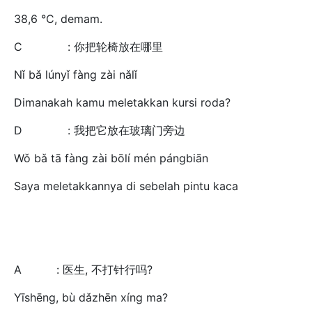
38,6 °C, demam.
C : 你把轮椅放在哪里
Nǐ bǎ lúnyǐ fàng zài nǎlǐ
Dimanakah kamu meletakkan kursi roda?
D : 我把它放在玻璃门旁边
Wǒ bǎ tā fàng zài bōlí mén pángbiān
Saya meletakkannya di sebelah pintu kaca
A : 医生, 不打针行吗?
Yīshēng, bù dǎzhēn xíng ma?