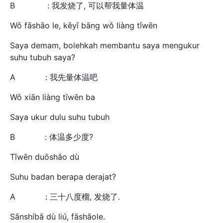
B : 我发烧了, 可以帮我量体温
Wǒ fāshāo le, kěyǐ bāng wǒ liàng tǐwēn
Saya demam, bolehkah membantu saya mengukur
suhu tubuh saya?
A : 我先量体温吧
Wǒ xiān liàng tǐwēn ba
Saya ukur dulu suhu tubuh
B : 体温多少度?
Tǐwēn duōshǎo dù
Suhu badan berapa derajat?
A : 三十八度榴, 发烧了.
Sānshíbā dù liú, fāshāole.