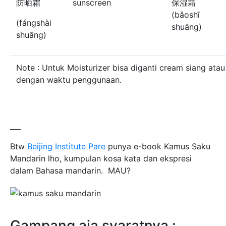
防晒霜
sunscreen
保湿霜
(bǎoshī
(fángshài
shuāng)
shuāng)
Note : Untuk Moisturizer bisa diganti cream siang ata
dengan waktu penggunaan.
___
Btw
Beijing Institute Pare
punya e-book Kamus Saku
Mandarin lho, kumpulan kosa kata dan ekspresi
dalam Bahasa mandarin. MAU?
Gampang aja syaratnya :