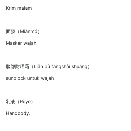
Krim malam
面膜（Miànmó）
Masker wajah
脸部防晒霜（Liǎn bù fángshài shuāng）
sunblock untuk wajah
乳液（Rǔyè）
Handbody.