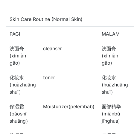
Skin Care Routine (Normal Skin)
PAGI
MALAM
洗面膏
cleanser
洗面膏
(xǐmiàn
(xǐmiàn
gāo)
gāo)
化妆水
toner
化妆水
(huàzhuāng
(huàzhuāng
shuǐ）
shuǐ）
保湿霜
Moisturizer(pelembab)
面部精华
(bǎoshī
(miànbù
shuāng）
jīnghuá)