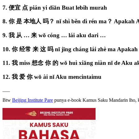
7. 便宜 点 pián yi diǎn Buat lebih murah
8. 你 是 本地人 吗？ nǐ shì běn dì rén ma？ Apakah An
9. 我 从 … 来 wǒ cóng … lái aku dari …
10. 你 经常 来 这 吗 nǐ jīng cháng lái zhè ma Apakah A
11. 我 miss 想念 你 的 wǒ huì xiǎng niàn nǐ de Aku 
12. 我 爱 你 wǒ ài nǐ Aku mencintaimu
___
Btw
Beijing Institute Pare
punya e-book Kamus Saku Mandarin lho, 