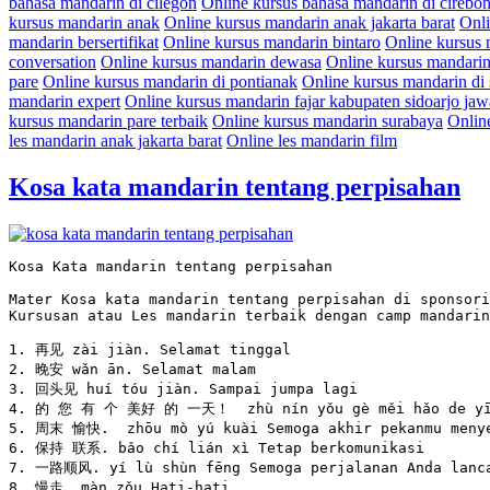
bahasa mandarin di cilegon
Online kursus bahasa mandarin di cirebo
kursus mandarin anak
Online kursus mandarin anak jakarta barat
Onli
mandarin bersertifikat
Online kursus mandarin bintaro
Online kursus 
conversation
Online kursus mandarin dewasa
Online kursus mandarin
pare
Online kursus mandarin di pontianak
Online kursus mandarin di
mandarin expert
Online kursus mandarin fajar kabupaten sidoarjo jaw
kursus mandarin pare terbaik
Online kursus mandarin surabaya
Onlin
les mandarin anak jakarta barat
Online les mandarin film
Kosa kata mandarin tentang perpisahan
Kosa Kata mandarin tentang perpisahan
Mater Kosa kata mandarin tentang perpisahan di sponsori
Kursusan atau Les mandarin terbaik dengan camp mandarin
1. 再见 zài jiàn. Selamat tinggal

2. 晚安 wǎn ān. Selamat malam

3. 回头见 huí tóu jiàn. Sampai jumpa lagi

4. 的 您 有 个 美好 的 一天！  zhù nín yǒu gè měi hǎo de yī t
5. 周末 愉快.  zhōu mò yú kuài Semoga akhir pekanmu menye
6. 保持 联系. bǎo chí lián xì Tetap berkomunikasi

7. 一路顺风. yí lù shùn fēng Semoga perjalanan Anda lanca
8. 慢走. màn zǒu Hati-hati