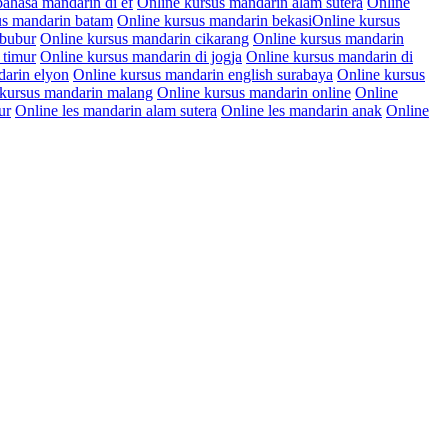
bahasa mandarin di ef
Online kursus mandarin alam sutera
Online
us mandarin batam
Online kursus mandarin bekasiOnline kursus
ibubur
Online kursus mandarin cikarang
Online kursus mandarin
 timur
Online kursus mandarin di jogja
Online kursus mandarin di
darin elyon
Online kursus mandarin english surabaya
Online kursus
 kursus mandarin malang
Online kursus mandarin online
Online
ur
Online les mandarin alam sutera
Online les mandarin anak
Online