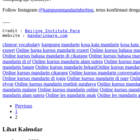
Follow Instagram
@kampungmandarinbeijing
, terus konfirmasi den
___
Credit : 
Beijing Institute Pare
Website : 
mandarinpare.com
chinese vocabulary
kampung mandarin
kosa kata mandarin
kosa kata
expert
Online harga kursus mandarin expert
Online kursus bahasa ma
Online kursus bahasa mandarin di cikarang
Online kursus bahasa man
mandarin di ef
Online kursus mandarin alam sutera
Online kursus ma
mandarin batam
Online kursus mandarin bekasiOnline kursus mandarin
Online kursus mandarin cikarang
Online kursus mandarin conversati
Online kursus mandarin di jogja
Online kursus mandarin di pare
Onli
elyon
Online kursus mandarin english surabaya
Online kursus mandar
mandarin malang
Online kursus mandarin online
Online kursus manda
mandarin alam sutera
Online les mandarin anak
Online les mandarin a
Previous
1
2
Lihat Kalendar