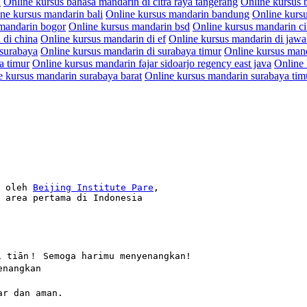
n
Online kursus bahasa mandarin di citra raya tangerang
Online kursus 
ne kursus mandarin bali
Online kursus mandarin bandung
Online kurs
mandarin bogor
Online kursus mandarin bsd
Online kursus mandarin c
 di china
Online kursus mandarin di ef
Online kursus mandarin di jawa
 surabaya
Online kursus mandarin di surabaya timur
Online kursus man
a timur
Online kursus mandarin fajar sidoarjo regency east java
Online
e kursus mandarin surabaya barat
Online kursus mandarin surabaya tim
 oleh 
Beijing Institute Pare
,
 area pertama di Indonesia

iān！ Semoga harimu menyenangkan!

nangkan

r dan aman.
