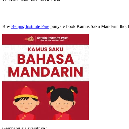
____
Btw
Beijing Institute Pare
punya e-book Kamus Saku Mandarin lho, 
Gampang aja syaratnya :