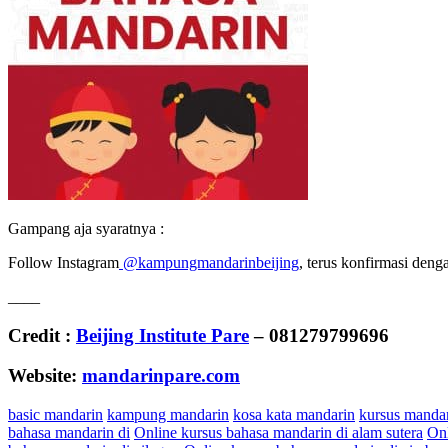
Gampang aja syaratnya :
Follow Instagram
@kampungmandarinbeijing
, terus konfirmasi den
____
Credit :
Beijing Institute Pare
– 081279799696
Website:
mandarinpare.com
basic mandarin
kampung mandarin
kosa kata mandarin
kursus mandar
bahasa mandarin di
Online kursus bahasa mandarin di alam sutera
Onl