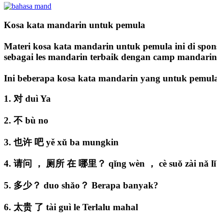
Kosa kata mandarin untuk pemula
Materi kosa kata mandarin untuk pemula ini di spons
sebagai les mandarin terbaik dengan camp mandarin 
Ini beberapa kosa kata mandarin yang untuk pemul
1. 对 duì Ya
2. 不 bù no
3. 也许 吧 yě xǔ ba mungkin
4. 请问 ， 厕所 在 哪里？ qǐng wèn ， cè suǒ zài nǎ lǐ？ 
5. 多少？ duo shǎo？ Berapa banyak?
6. 太贵 了 tài guì le Terlalu mahal