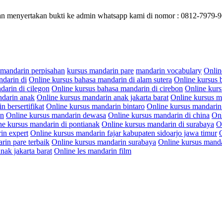
gan menyertakan bukti ke admin whatsapp kami di nomor : 0812-7979-96
 mandarin perpisahan
kursus mandarin pare
mandarin vocabulary
Onlin
ndarin di
Online kursus bahasa mandarin di alam sutera
Online kursus 
darin di cilegon
Online kursus bahasa mandarin di cirebon
Online kurs
ndarin anak
Online kursus mandarin anak jakarta barat
Online kursus m
 bersertifikat
Online kursus mandarin bintaro
Online kursus mandarin
on
Online kursus mandarin dewasa
Online kursus mandarin di china
Onl
ne kursus mandarin di pontianak
Online kursus mandarin di surabaya
O
in expert
Online kursus mandarin fajar kabupaten sidoarjo jawa timur
rin pare terbaik
Online kursus mandarin surabaya
Online kursus manda
nak jakarta barat
Online les mandarin film