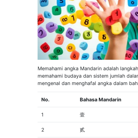
Memahami angka Mandarin adalah langkah 
memahami budaya dan sistem jumlah dalam
mengenal dan menghafal angka dalam bah
No.
Bahasa Mandarin
1
壹
2
贰