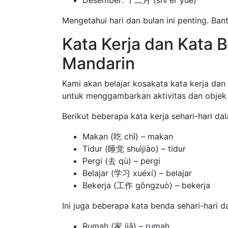
Mengetahui hari dan bulan ini penting. B
Kata Kerja dan Kata 
Mandarin
Kami akan belajar kosakata kata kerja dan
untuk menggambarkan aktivitas dan objek d
Berikut beberapa kata kerja sehari-hari d
Makan (吃 chī) – makan
Tidur (睡觉 shuìjiào) – tidur
Pergi (去 qù) – pergi
Belajar (学习 xuéxí) – belajar
Bekerja (工作 gōngzuò) – bekerja
Ini juga beberapa kata benda sehari-hari 
Rumah (家 jiā) – rumah