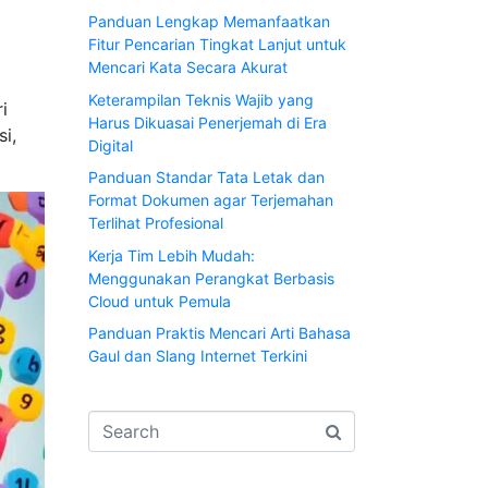
Panduan Lengkap Memanfaatkan
Fitur Pencarian Tingkat Lanjut untuk
Mencari Kata Secara Akurat
Keterampilan Teknis Wajib yang
i
Harus Dikuasai Penerjemah di Era
i,
Digital
Panduan Standar Tata Letak dan
Format Dokumen agar Terjemahan
Terlihat Profesional
Kerja Tim Lebih Mudah:
Menggunakan Perangkat Berbasis
Cloud untuk Pemula
Panduan Praktis Mencari Arti Bahasa
Gaul dan Slang Internet Terkini