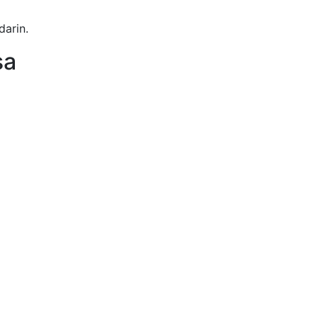
arin.
sa