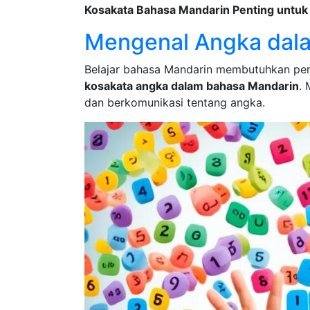
Kosakata Bahasa Mandarin Penting untuk
Mengenal Angka dal
Belajar bahasa Mandarin membutuhkan pema
kosakata angka dalam bahasa Mandarin
.
dan berkomunikasi tentang angka.