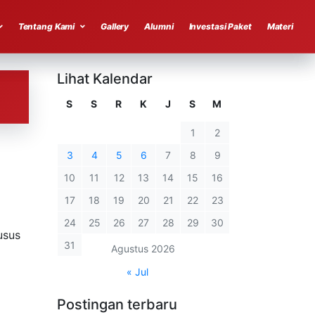
Tentang Kami
Gallery
Alumni
Investasi Paket
Materi
Lihat Kalendar
S
S
R
K
J
S
M
1
2
3
4
5
6
7
8
9
10
11
12
13
14
15
16
17
18
19
20
21
22
23
24
25
26
27
28
29
30
usus
31
Agustus 2026
« Jul
Postingan terbaru