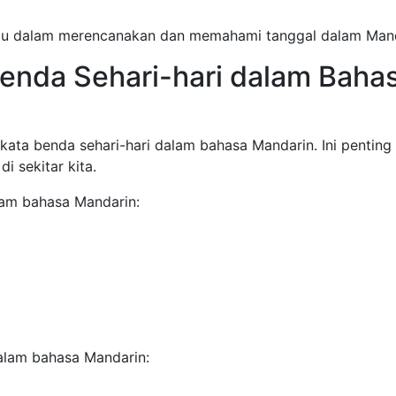
antu dalam merencanakan dan memahami tanggal dalam Mand
Benda Sehari-hari dalam Baha
 kata benda sehari-hari dalam bahasa Mandarin. Ini penting
i sekitar kita.
alam bahasa Mandarin:
dalam bahasa Mandarin: