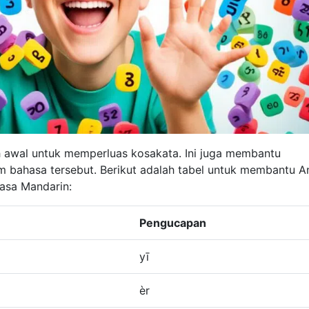
awal untuk memperluas kosakata. Ini juga membantu
 bahasa tersebut. Berikut adalah tabel untuk membantu A
asa Mandarin:
Pengucapan
yī
èr