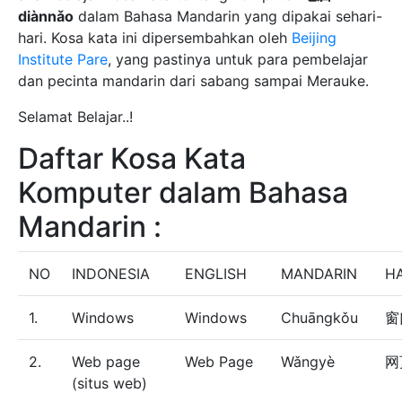
diànnǎo
dalam Bahasa Mandarin yang dipakai sehari-
hari. Kosa kata ini dipersembahkan oleh
Beijing
Institute Pare
,
yang pastinya untuk para pembelajar
dan pecinta mandarin dari sabang sampai Merauke.
Selamat Belajar..!
Daftar Kosa Kata
Komputer dalam Bahasa
Mandarin :
NO
INDONESIA
ENGLISH
MANDARIN
H
1.
Windows
Windows
Chuāngkǒu
窗
2.
Web page
Web Page
Wǎngyè
网
(situs web)