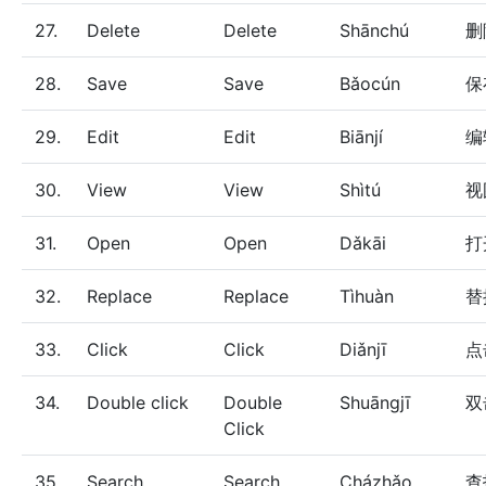
27.
Delete
Delete
Shānchú
删
28.
Save
Save
Bǎocún
保
29.
Edit
Edit
Biānjí
编
30.
View
View
Shìtú
视
31.
Open
Open
Dǎkāi
打
32.
Replace
Replace
Tìhuàn
替
33.
Click
Click
Diǎnjī
点
34.
Double click
Double
Shuāngjī
双
Click
35.
Search
Search
Cházhǎo
查