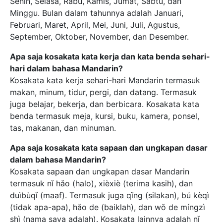
Senin, Selasa, Rabu, Kamis, Jumat, Sabtu, dan
Minggu. Bulan dalam tahunnya adalah Januari,
Februari, Maret, April, Mei, Juni, Juli, Agustus,
September, Oktober, November, dan Desember.
Apa saja kosakata kata kerja dan kata benda sehari-
hari dalam bahasa Mandarin?
Kosakata kata kerja sehari-hari Mandarin termasuk
makan, minum, tidur, pergi, dan datang. Termasuk
juga belajar, bekerja, dan berbicara. Kosakata kata
benda termasuk meja, kursi, buku, kamera, ponsel,
tas, makanan, dan minuman.
Apa saja kosakata kata sapaan dan ungkapan dasar
dalam bahasa Mandarin?
Kosakata sapaan dan ungkapan dasar Mandarin
termasuk nǐ hǎo (halo), xièxiè (terima kasih), dan
duìbùqǐ (maaf). Termasuk juga qǐng (silakan), bú kèqì
(tidak apa-apa), hǎo de (baiklah), dan wǒ de míngzì
shì (nama saya adalah). Kosakata lainnya adalah nǐ