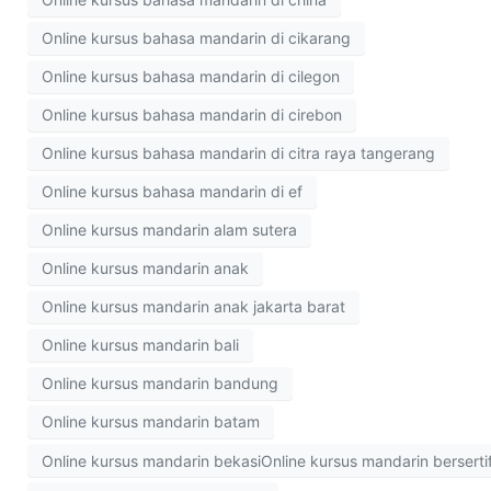
Online kursus bahasa mandarin di cikarang
Online kursus bahasa mandarin di cilegon
Online kursus bahasa mandarin di cirebon
Online kursus bahasa mandarin di citra raya tangerang
Online kursus bahasa mandarin di ef
Online kursus mandarin alam sutera
Online kursus mandarin anak
Online kursus mandarin anak jakarta barat
Online kursus mandarin bali
Online kursus mandarin bandung
Online kursus mandarin batam
Online kursus mandarin bekasiOnline kursus mandarin bersertif