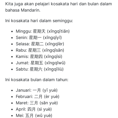
Kita juga akan pelajari kosakata hari dan bulan dalam
bahasa Mandarin.
Ini kosakata hari dalam seminggu:
Minggu: 星期天 (xīngqītiān)
Senin: 星期一 (xīngqīyī)
Selasa: 星期二 (xīngqīèr)
Rabu: 星期三 (xīngqīsān)
Kamis: 星期四 (xīngqīsì)
Jumat: 星期五 (xīngqīwǔ)
Sabtu: 星期六 (xīngqīliù)
Ini kosakata bulan dalam tahun:
Januari: 一月 (yī yuè)
Februari: 二月 (èr yuè)
Maret: 三月 (sān yuè)
April: 四月 (sì yuè)
Mei: 五月 (wǔ yuè)