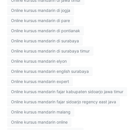
Online kursus mandarin di jawa timur
Online kursus mandarin di jogja
Online kursus mandarin di pare
Online kursus mandarin di pontianak
Online kursus mandarin di surabaya
Online kursus mandarin di surabaya timur
Online kursus mandarin elyon
Online kursus mandarin english surabaya
Online kursus mandarin expert
Online kursus mandarin fajar kabupaten sidoarjo jawa timur
Online kursus mandarin fajar sidoarjo regency east java
Online kursus mandarin malang
Online kursus mandarin online