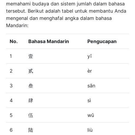
memahami budaya dan sistem jumlah dalam bahasa
tersebut. Berikut adalah tabel untuk membantu Anda
mengenal dan menghafal angka dalam bahasa
Mandarin:
No.
Bahasa Mandarin
Pengucapan
1
壹
yī
2
贰
èr
3
叁
sān
4
肆
sì
5
伍
wǔ
6
陆
liù