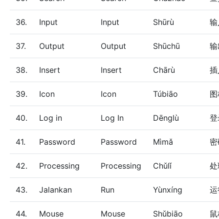
36.
Input
Input
Shūrù
输
37.
Output
Output
Shūchū
输
38.
Insert
Insert
Chārù
插
39.
Icon
Icon
Túbiāo
图
40.
Log in
Log In
Dēnglù
登
41.
Password
Password
Mìmǎ
密
42.
Processing
Processing
Chǔlǐ
处
43.
Jalankan
Run
Yùnxíng
运
44.
Mouse
Mouse
Shǔbiāo
鼠