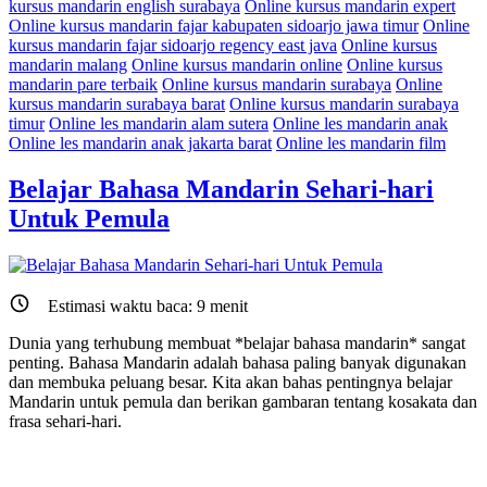
kursus mandarin english surabaya
Online kursus mandarin expert
Online kursus mandarin fajar kabupaten sidoarjo jawa timur
Online
kursus mandarin fajar sidoarjo regency east java
Online kursus
mandarin malang
Online kursus mandarin online
Online kursus
mandarin pare terbaik
Online kursus mandarin surabaya
Online
kursus mandarin surabaya barat
Online kursus mandarin surabaya
timur
Online les mandarin alam sutera
Online les mandarin anak
Online les mandarin anak jakarta barat
Online les mandarin film
Belajar Bahasa Mandarin Sehari-hari
Untuk Pemula
Estimasi waktu baca:
9
menit
Dunia yang terhubung membuat *belajar bahasa mandarin* sangat
penting. Bahasa Mandarin adalah bahasa paling banyak digunakan
dan membuka peluang besar. Kita akan bahas pentingnya belajar
Mandarin untuk pemula dan berikan gambaran tentang kosakata dan
frasa sehari-hari.