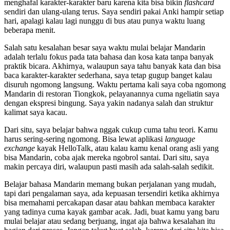
menghafal karakter-karakter baru karena kita bisa bikin
flashcard
sendiri dan ulang-ulang terus. Saya sendiri pakai Anki hampir setiap
hari, apalagi kalau lagi nunggu di bus atau punya waktu luang
beberapa menit.
Salah satu kesalahan besar saya waktu mulai belajar Mandarin
adalah terlalu fokus pada tata bahasa dan kosa kata tanpa banyak
praktik bicara. Akhirnya, walaupun saya tahu banyak kata dan bisa
baca karakter-karakter sederhana, saya tetap gugup banget kalau
disuruh ngomong langsung. Waktu pertama kali saya coba ngomong
Mandarin di restoran Tiongkok, pelayanannya cuma ngeliatin saya
dengan ekspresi bingung. Saya yakin nadanya salah dan struktur
kalimat saya kacau.
Dari situ, saya belajar bahwa nggak cukup cuma tahu teori. Kamu
harus sering-sering ngomong. Bisa lewat aplikasi
language
exchange
kayak HelloTalk, atau kalau kamu kenal orang asli yang
bisa Mandarin, coba ajak mereka ngobrol santai. Dari situ, saya
makin percaya diri, walaupun pasti masih ada salah-salah sedikit.
Belajar bahasa Mandarin memang bukan perjalanan yang mudah,
tapi dari pengalaman saya, ada kepuasan tersendiri ketika akhirnya
bisa memahami percakapan dasar atau bahkan membaca karakter
yang tadinya cuma kayak gambar acak. Jadi, buat kamu yang baru
mulai belajar atau sedang berjuang, ingat aja bahwa kesalahan itu