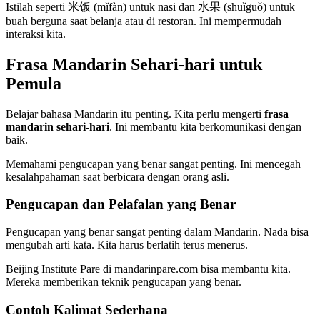
Istilah seperti 米饭 (mǐfàn) untuk nasi dan 水果 (shuǐguǒ) untuk
buah berguna saat belanja atau di restoran. Ini mempermudah
interaksi kita.
Frasa Mandarin Sehari-hari untuk
Pemula
Belajar bahasa Mandarin itu penting. Kita perlu mengerti
frasa
mandarin sehari-hari
. Ini membantu kita berkomunikasi dengan
baik.
Memahami pengucapan yang benar sangat penting. Ini mencegah
kesalahpahaman saat berbicara dengan orang asli.
Pengucapan dan Pelafalan yang Benar
Pengucapan yang benar sangat penting dalam Mandarin. Nada bisa
mengubah arti kata. Kita harus berlatih terus menerus.
Beijing Institute Pare di mandarinpare.com bisa membantu kita.
Mereka memberikan teknik pengucapan yang benar.
Contoh Kalimat Sederhana