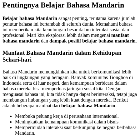
Pentingnya Belajar Bahasa Mandarin
Belajar bahasa Mandarin
sangat penting, terutama karena jumlah
penutur bahasa ini bertambah di seluruh dunia. Memahami bahasa
ini memberikan kita keuntungan besar dalam interaksi sosial dan
profesional. Mari kita eksplorasi lebih dalam mengenai
manfaat
bahasa mandarin
dan
dampak positif belajar bahasa mandarin
.
Manfaat Bahasa Mandarin dalam Kehidupan
Sehari-hari
Bahasa Mandarin memungkinkan kita untuk berkomunikasi lebih
baik di lingkungan yang beragam. Banyak komunitas Tionghoa di
Indonesia serta di luar negeri, dan kemampuan berbicara dalam
bahasa mereka bisa memperluas jaringan sosial kita. Dengan
menguasai bahasa ini, kita tidak hanya dapat berinteraksi, tetapi juga
membangun hubungan yang lebih kuat dengan mereka. Berikut
adalah beberapa manfaat dari
belajar bahasa Mandarin
:
Membuka peluang kerja di perusahaan internasional.
Meningkatkan kemampuan komunikasi dalam bisnis.
Mempermudah interaksi saat berkunjung ke negara berbahasa
Mandarin.