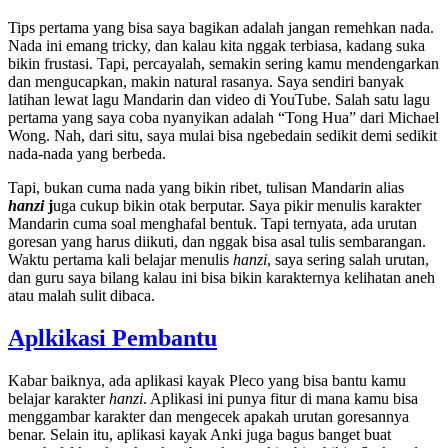
Tips pertama yang bisa saya bagikan adalah jangan remehkan nada.
Nada ini emang tricky, dan kalau kita nggak terbiasa, kadang suka
bikin frustasi. Tapi, percayalah, semakin sering kamu mendengarkan
dan mengucapkan, makin natural rasanya. Saya sendiri banyak
latihan lewat lagu Mandarin dan video di YouTube. Salah satu lagu
pertama yang saya coba nyanyikan adalah “Tong Hua” dari Michael
Wong. Nah, dari situ, saya mulai bisa ngebedain sedikit demi sedikit
nada-nada yang berbeda.
Tapi, bukan cuma nada yang bikin ribet, tulisan Mandarin alias
hanzi
j
uga cukup bikin otak berputar. Saya pikir menulis karakter
Mandarin cuma soal menghafal bentuk. Tapi ternyata, ada urutan
goresan yang harus diikuti, dan nggak bisa asal tulis sembarangan.
Waktu pertama kali belajar menulis
hanzi
, saya sering salah urutan,
dan guru saya bilang kalau ini bisa bikin karakternya kelihatan aneh
atau malah sulit dibaca.
Aplkikasi Pembantu
Kabar baiknya, ada aplikasi kayak Pleco yang bisa bantu kamu
belajar karakter
hanzi
. Aplikasi ini punya fitur di mana kamu bisa
menggambar karakter dan mengecek apakah urutan goresannya
benar. Selain itu, aplikasi kayak Anki juga bagus banget buat