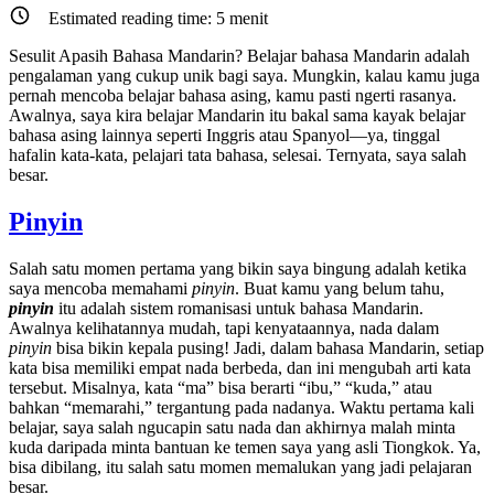
Estimated reading time:
5
menit
Sesulit Apasih Bahasa Mandarin? Belajar bahasa Mandarin adalah
pengalaman yang cukup unik bagi saya. Mungkin, kalau kamu juga
pernah mencoba belajar bahasa asing, kamu pasti ngerti rasanya.
Awalnya, saya kira belajar Mandarin itu bakal sama kayak belajar
bahasa asing lainnya seperti Inggris atau Spanyol—ya, tinggal
hafalin kata-kata, pelajari tata bahasa, selesai. Ternyata, saya salah
besar.
Pinyin
Salah satu momen pertama yang bikin saya bingung adalah ketika
saya mencoba memahami
pinyin
. Buat kamu yang belum tahu,
pinyin
itu adalah sistem romanisasi untuk bahasa Mandarin.
Awalnya kelihatannya mudah, tapi kenyataannya, nada dalam
pinyin
bisa bikin kepala pusing! Jadi, dalam bahasa Mandarin, setiap
kata bisa memiliki empat nada berbeda, dan ini mengubah arti kata
tersebut. Misalnya, kata “ma” bisa berarti “ibu,” “kuda,” atau
bahkan “memarahi,” tergantung pada nadanya. Waktu pertama kali
belajar, saya salah ngucapin satu nada dan akhirnya malah minta
kuda daripada minta bantuan ke temen saya yang asli Tiongkok. Ya,
bisa dibilang, itu salah satu momen memalukan yang jadi pelajaran
besar.