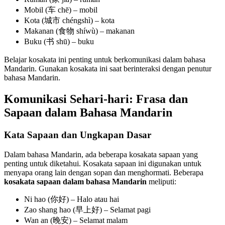
Mobil (车 chē) – mobil
Kota (城市 chéngshì) – kota
Makanan (食物 shíwù) – makanan
Buku (书 shū) – buku
Belajar kosakata ini penting untuk berkomunikasi dalam bahasa
Mandarin. Gunakan kosakata ini saat berinteraksi dengan penutur
bahasa Mandarin.
Komunikasi Sehari-hari: Frasa dan
Sapaan dalam Bahasa Mandarin
Kata Sapaan dan Ungkapan Dasar
Dalam bahasa Mandarin, ada beberapa kosakata sapaan yang
penting untuk diketahui. Kosakata sapaan ini digunakan untuk
menyapa orang lain dengan sopan dan menghormati. Beberapa
kosakata sapaan dalam bahasa Mandarin
meliputi:
Ni hao (你好) – Halo atau hai
Zao shang hao (早上好) – Selamat pagi
Wan an (晚安) – Selamat malam