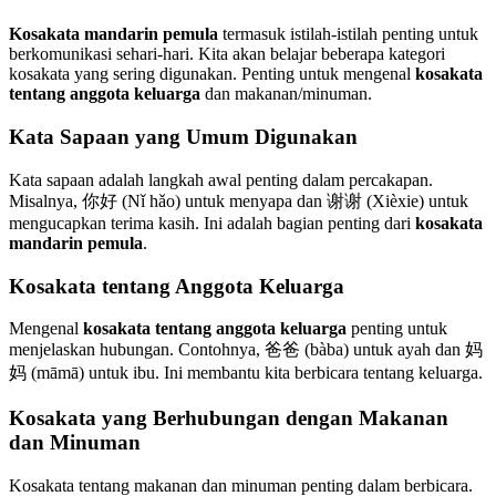
Kosakata mandarin pemula
termasuk istilah-istilah penting untuk
berkomunikasi sehari-hari. Kita akan belajar beberapa kategori
kosakata yang sering digunakan. Penting untuk mengenal
kosakata
tentang anggota keluarga
dan makanan/minuman.
Kata Sapaan yang Umum Digunakan
Kata sapaan adalah langkah awal penting dalam percakapan.
Misalnya, 你好 (Nǐ hǎo) untuk menyapa dan 谢谢 (Xièxie) untuk
mengucapkan terima kasih. Ini adalah bagian penting dari
kosakata
mandarin pemula
.
Kosakata tentang Anggota Keluarga
Mengenal
kosakata tentang anggota keluarga
penting untuk
menjelaskan hubungan. Contohnya, 爸爸 (bàba) untuk ayah dan 妈
妈 (māmā) untuk ibu. Ini membantu kita berbicara tentang keluarga.
Kosakata yang Berhubungan dengan Makanan
dan Minuman
Kosakata tentang makanan dan minuman penting dalam berbicara.