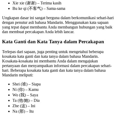
Xie xie (谢谢) – Terima kasih
Bu ke qi (不客气) – Sama-sama
Ungkapan dasar ini sangat berguna dalam berkomunikasi sehari-hari
dengan penutur asli bahasa Mandarin. Menggunakan kata sapaan
yang tepat dapat membantu Anda membangun hubungan yang baik
dan membuat percakapan Anda lebih lancar.
Kata Ganti dan Kata Tanya dalam Percakapan
Terlepas dari sapaan, juga penting untuk mengetahui beberapa
kosakata kata ganti dan kata tanya dalam bahasa Mandarin.
Kosakata-kosakata ini membantu Anda dalam mengajukan
pertanyaan dan menyampaikan informasi dalam percakapan sehari-
hari. Beberapa kosakata kata ganti dan kata tanya dalam bahasa
Mandarin meliputi:
Shei (谁) – Siapa
Ni (你) – Kamu
Wo (我) – Saya
Ta (他/她) – Dia
Zhe (这) – Ini
Na (那) – Itu