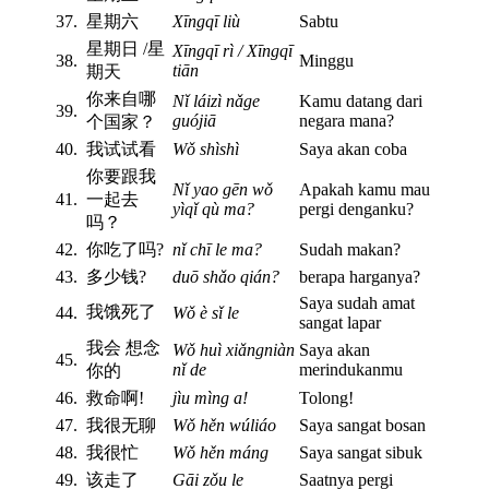
37.
星期六
Xīngqī liù
Sabtu
星期日 /星
Xīngqī rì / Xīngqī
38.
Minggu
tiān
期天
你来自哪
Nǐ láizì nǎge
Kamu datang dari
39.
guójiā
negara mana?
个国家？
40.
我试试看
Wǒ shìshì
Saya akan coba
你要跟我
Nǐ yao gēn wǒ
Apakah kamu mau
41.
一起去
yìqǐ qù ma?
pergi denganku?
吗？
42.
你吃了吗?
nǐ chī le ma?
Sudah makan?
43.
多少钱?
duō shǎo qián?
berapa harganya?
Saya sudah amat
我饿死了
44.
Wǒ è sǐ le
sangat lapar
我会 想念
Wǒ huì xiǎngniàn
Saya akan
45.
nǐ de
merindukanmu
你的
46.
救命啊!
jìu mìng a!
Tolong!
47.
我很无聊
Wǒ hěn wúliáo
Saya sangat bosan
48.
我很忙
Wǒ hěn máng
Saya sangat sibuk
49.
该走了
Gāi zǒu le
Saatnya pergi