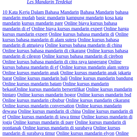
Les Mandarin Terdekat
10 Kata Kerja Dalam Bahasa Mandarin
Bahasa Mandarin
bahasa
mandarin mudah
basic mandarin
kampung mandarin
kosa kata
mandarin
kursus mandarin pare
Online biaya kursus bahasa
mandarin di ef
Online biaya kursus mandarin expert
Online harga
kursus mandarin expert
Online kursus bahasa mandarin di
Online
kursus bahasa mandarin di alam sutera
Online kursus bahasa
mandarin di atmajaya
Online kursus bahasa mandarin di china
Online kursus bahasa mandarin di cikarang
Online kursus bahasa
mandarin di cilegon
Online kursus bahasa mandarin di cirebon
Online kursus bahasa mandarin di citra raya tangerang
Online
kursus bahasa mandarin di ef
Online kursus mandarin alam sutera
Online kursus mandarin anak
Online kursus mandarin anak jakarta
barat
Online kursus mandarin bali
Online kursus mandarin bandung
Online kursus mandarin batam
Online kursus mandarin
bekasiOnline kursus mandarin bersertifikat
Online kursus mandarin
bintaro
Online kursus mandarin bogor
Online kursus mandarin bsd
Online kursus mandarin cibubur
Online kursus mandarin cikarang
Online kursus mandarin conversation
Online kursus mandarin
dewasa
Online kursus mandarin di china
Online kursus mandarin di
ef
Online kursus mandarin di jawa timur
Online kursus mandarin di
jogja
Online kursus mandarin di pare
Online kursus mandarin di
pontianak
Online kursus mandarin di surabaya
Online kursus
mandarin di surabaya timur
Online kursus mandarin elyon
Online