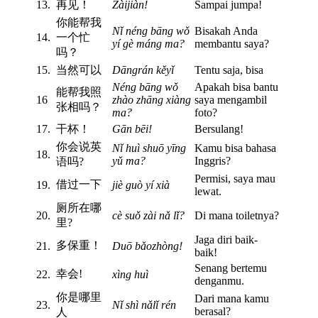
13.
再见！
Zàijiàn!
Sampai jumpa!
你能帮我
Nǐ néng bāng wǒ
Bisakah Anda
14.
一个忙
yí gè máng ma?
membantu saya?
吗？
15.
当然可以
Dāngrán kěyǐ
Tentu saja, bisa
Néng bāng wǒ
Apakah bisa bantu
能帮我照
16
zhào zhāng xiàng
saya mengambil
张相吗？
ma?
foto?
17.
干杯！
Gān bēi!
Bersulang!
你会说英
Nǐ huì shuō yīng
Kamu bisa bahasa
18.
yǔ ma?
Inggris?
语吗?
Permisi, saya mau
借过一下
19.
jiè guò yí xià
lewat.
厕所在哪
20.
cè suǒ zài nǎ lǐ?
Di mana toiletnya?
里?
Jaga diri baik-
多保重！
21.
Duō bǎozhòng!
baik!
Senang bertemu
幸会!
22.
xìng huì
denganmu.
你是哪里
Dari mana kamu
23.
Nǐ shì nǎlǐ rén
berasal?
人