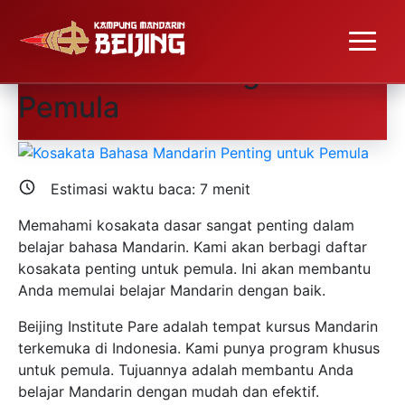
Kosakata Bahasa
Mandarin Penting untuk
Pemula
Estimasi waktu baca:
7
menit
Memahami kosakata dasar sangat penting dalam
belajar bahasa Mandarin. Kami akan berbagi daftar
kosakata penting untuk pemula. Ini akan membantu
Anda memulai belajar Mandarin dengan baik.
Beijing Institute Pare adalah tempat kursus Mandarin
terkemuka di Indonesia. Kami punya program khusus
untuk pemula. Tujuannya adalah membantu Anda
belajar Mandarin dengan mudah dan efektif.