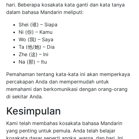
hari. Beberapa kosakata kata ganti dan kata tanya
dalam bahasa Mandarin meliputi:
Shei (谁) – Siapa
Ni (你) – Kamu
Wo (我) – Saya
Ta (他/她) – Dia
Zhe (这) – Ini
Na (那) – Itu
Pemahaman tentang kata-kata ini akan memperkaya
percakapan Anda dan mempermudah untuk
memahami dan berkomunikasi dengan orang-orang
di sekitar Anda.
Kesimpulan
Kami telah membahas kosakata bahasa Mandarin
yang penting untuk pemula. Anda telah belajar
kosakata dasar seperti angka, warna, dan hari. Ini