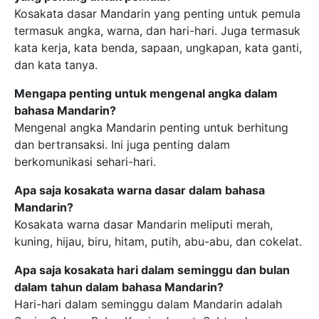
Kosakata dasar Mandarin yang penting untuk pemula
termasuk angka, warna, dan hari-hari. Juga termasuk
kata kerja, kata benda, sapaan, ungkapan, kata ganti,
dan kata tanya.
Mengapa penting untuk mengenal angka dalam
bahasa Mandarin?
Mengenal angka Mandarin penting untuk berhitung
dan bertransaksi. Ini juga penting dalam
berkomunikasi sehari-hari.
Apa saja kosakata warna dasar dalam bahasa
Mandarin?
Kosakata warna dasar Mandarin meliputi merah,
kuning, hijau, biru, hitam, putih, abu-abu, dan cokelat.
Apa saja kosakata hari dalam seminggu dan bulan
dalam tahun dalam bahasa Mandarin?
Hari-hari dalam seminggu dalam Mandarin adalah