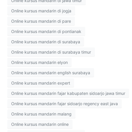
Online kursus mandarin di jawa timur
Online kursus mandarin di jogja
Online kursus mandarin di pare
Online kursus mandarin di pontianak
Online kursus mandarin di surabaya
Online kursus mandarin di surabaya timur
Online kursus mandarin elyon
Online kursus mandarin english surabaya
Online kursus mandarin expert
Online kursus mandarin fajar kabupaten sidoarjo jawa timur
Online kursus mandarin fajar sidoarjo regency east java
Online kursus mandarin malang
Online kursus mandarin online