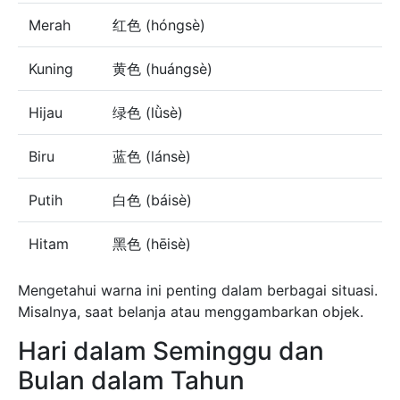
Merah
红色 (hóngsè)
Kuning
黄色 (huángsè)
Hijau
绿色 (lǜsè)
Biru
蓝色 (lánsè)
Putih
白色 (báisè)
Hitam
黑色 (hēisè)
Mengetahui warna ini penting dalam berbagai situasi.
Misalnya, saat belanja atau menggambarkan objek.
Hari dalam Seminggu dan
Bulan dalam Tahun