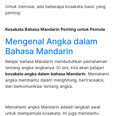
Untuk memulai, ada beberapa kosakata basic yang
penting:
Kosakata Bahasa Mandarin Penting untuk Pemula
Mengenal Angka dalam
Bahasa Mandarin
Belajar bahasa Mandarin membutuhkan pemahaman
tentang angka-angkanya. Di sini, kita akan pelajari
kosakata angka dalam bahasa Mandarin
. Memahami
angka membantu dalam menghitung, bertransaksi,
dan berkomunikasi tentang angka.
Memahami angka Mandarin adalah langkah awal
untuk memperluas kosakata. Ini juga membantu