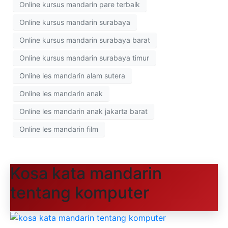
Online kursus mandarin pare terbaik
Online kursus mandarin surabaya
Online kursus mandarin surabaya barat
Online kursus mandarin surabaya timur
Online les mandarin alam sutera
Online les mandarin anak
Online les mandarin anak jakarta barat
Online les mandarin film
Kosa kata mandarin
tentang komputer