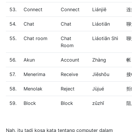
53.
Connect
Connect
Liánjiē
连
54.
Chat
Chat
Liáotiān
聊
55.
Chat room
Chat
Liáotiān Shì
聊
Room
56.
Akun
Account
Zhàng
帐
57.
Menerima
Receive
Jiēshōu
接
58.
Menolak
Reject
Jùjué
拒
59.
Block
Block
zǔzhǐ
阻
Nah, itu tadi kosa kata tentang computer dalam