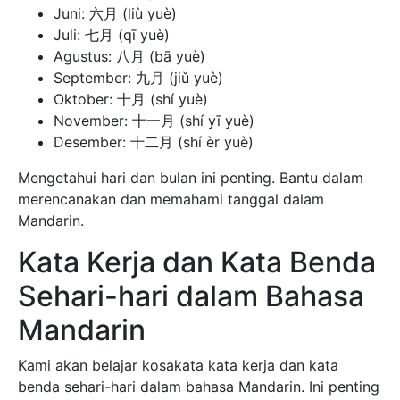
Juni: 六月 (liù yuè)
Juli: 七月 (qī yuè)
Agustus: 八月 (bā yuè)
September: 九月 (jiǔ yuè)
Oktober: 十月 (shí yuè)
November: 十一月 (shí yī yuè)
Desember: 十二月 (shí èr yuè)
Mengetahui hari dan bulan ini penting. Bantu dalam
merencanakan dan memahami tanggal dalam
Mandarin.
Kata Kerja dan Kata Benda
Sehari-hari dalam Bahasa
Mandarin
Kami akan belajar kosakata kata kerja dan kata
benda sehari-hari dalam bahasa Mandarin. Ini penting