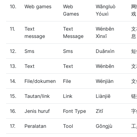
10.
Web games
Web
Wǎngluò
网
Games
Yóuxì
戏
11.
Text
Text
Wénběn
文
message
Message
Xìnxī
息
12.
Sms
Sms
Duǎnxìn
短
13.
Text
Text
Wénběn
文
14.
File/dokumen
File
Wénjiàn
文
15.
Tautan/link
Link
Liànjiē
链
16.
Jenis huruf
Font Type
Zìtǐ
字
17.
Peralatan
Tool
Gōngjù
工