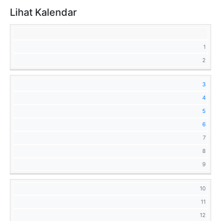
Lihat Kalendar
S
S
R
K
J
S
M
1
2
3
4
5
6
7
8
9
10
11
12