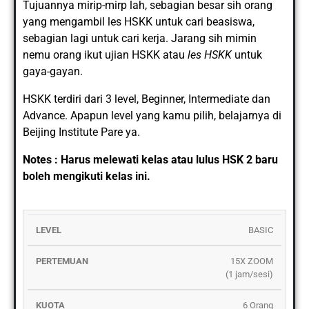
Tujuannya mirip-mirp lah, sebagian besar sih orang
yang mengambil les HSKK untuk cari beasiswa,
sebagian lagi untuk cari kerja. Jarang sih mimin
nemu orang ikut ujian HSKK atau
les HSKK
untuk
gaya-gayan.
HSKK terdiri dari 3 level, Beginner, Intermediate dan
Advance. Apapun level yang kamu pilih, belajarnya di
Beijing Institute Pare
ya.
Notes : Harus melewati kelas atau lulus HSK 2 baru
boleh mengikuti kelas ini.
DUR
BASIC
LEVEL
PERTEMUAN
KUOTA
JADWAL
PRO
15X ZOOM
(1 jam/sesi)
6 Orang