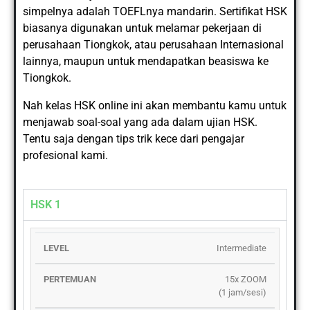
simpelnya adalah TOEFLnya mandarin. Sertifikat HSK
biasanya digunakan untuk melamar pekerjaan di
perusahaan Tiongkok, atau perusahaan Internasional
lainnya, maupun untuk mendapatkan beasiswa ke
Tiongkok.
Nah kelas HSK online ini akan membantu kamu untuk
menjawab soal-soal yang ada dalam ujian HSK.
Tentu saja dengan tips trik kece dari pengajar
profesional kami.
HSK 1
LEVEL
PERTEMUAN
KUOTA
JADWAL
HA
Intermediate
15x ZOOM
(1 jam/sesi)