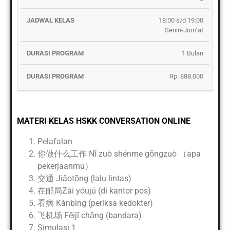
18:00 s/d 19:00
Senin-Jum’at
1 Bulan
Rp. 888.000
MATERI KELAS HSKK CONVERSATION ONLINE
Pelafalan
你做什么工作 Nǐ zuò shénme gōngzuò （apa
pekerjaanmu）
交通 Jiāotōng (lalu lintas)
在邮局Zài yóujú (di kantor pos)
看病 Kànbìng (periksa kedokter)
飞机场 Fēijī chǎng (bandara)
Simulasi 1