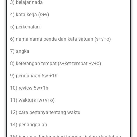
3) belajar nada
4) kata kerja (s+v)
5) perkenalan
6) nama nama benda dan kata satuan (s+v+o)
7) angka
8) keterangan tempat (s+ket tempat +v+o)
9) pengunaan 5w +1h
10) review 5w+1h
11) waktu(s+w+v+o)
12) cara bertanya tentang waktu
14) penanggalan
15) bertanya tentang hari tanggal, bulan, dan tahun