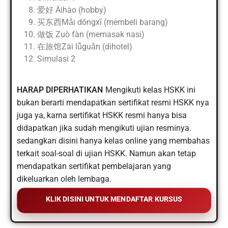
爱好 Àihào (hobby)
买东西Mǎi dōngxī (membeli barang)
做饭 Zuò fàn (memasak nasi)
在旅馆Zài lǚguǎn (dihotel)
Simulasi 2
HARAP DIPERHATIKAN
Mengikuti kelas HSKK ini
bukan berarti mendapatkan sertifikat resmi HSKK nya
juga ya, karna sertifikat HSKK resmi hanya bisa
didapatkan jika sudah mengikuti ujian resminya.
sedangkan disini hanya kelas online yang membahas
terkait soal-soal di ujian HSKK. Namun akan tetap
mendapatkan sertifikat pembelajaran yang
dikeluarkan oleh lembaga.
KLIK DISINI UNTUK MENDAFTAR KURSUS