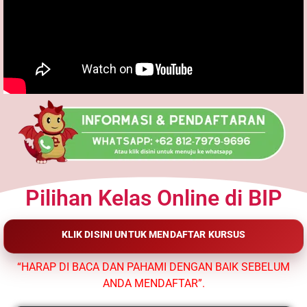
Pilihan Kelas Online di BIP
KLIK DISINI UNTUK MENDAFTAR KURSUS
“HARAP DI BACA DAN PAHAMI DENGAN BAIK SEBELUM
ANDA MENDAFTAR”.