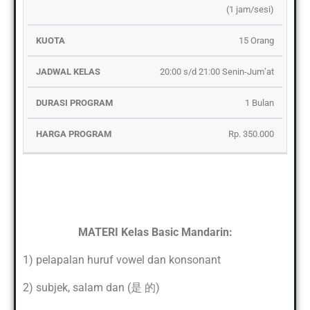
(1 jam/sesi)
15 Orang
20:00 s/d 21:00 Senin-Jum’at
1 Bulan
Rp. 350.000
MATERI Kelas Basic Mandarin:
1) pelapalan huruf vowel dan konsonant
2) subjek, salam dan (是 的)